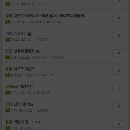
0
아리주
조회수:40
| 14.05.13
잡담
따뜻한 노래쟁이가 되고 싶다는 놀토게임,겜블게..
0
마이독스콩이
조회수:90
| 14.05.04
비밀글입니다.
0
전소화
조회수:2
| 14.04.11
잡담
경찰복 젤싼곳
0
y8ifmczpgps
조회수:196
| 14.04.07
잡담
액토즈 이벤트~
0
용자다이
조회수:43
| 14.03.25
공략&팁
게임추천
1
말드a
조회수:61
| 13.09.07
잡담
간간히할게요
0
약속
조회수:52
| 13.08.21
잡담
어항이. 참. ㅋㅋㅋ
0
약속
조회수:65
| 13.08.21