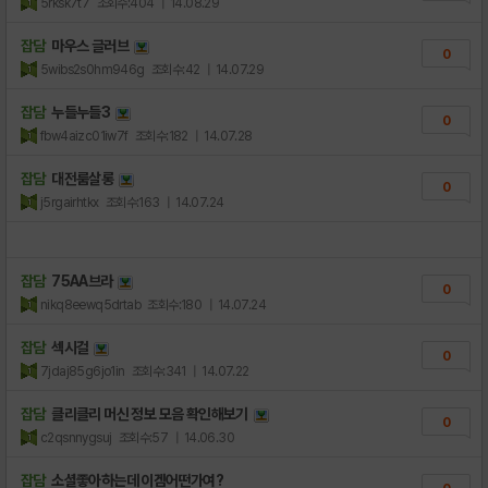
5rksk7t7
조회수:404
| 14.08.29
잡담
마우스 글러브
0
5wibs2s0hm946g
조회수:42
| 14.07.29
잡담
누들누들3
0
fbw4aizc01iw7f
조회수:182
| 14.07.28
잡담
대전룸살롱
0
j5rgairhtkx
조회수:163
| 14.07.24
잡담
75AA브라
0
nikq8eewq5drtab
조회수:180
| 14.07.24
잡담
섹시걸
0
7jdaj85g6jo1in
조회수:341
| 14.07.22
잡담
클리클리 머신 정보 모음 확인해보기
0
c2qsnnygsuj
조회수:57
| 14.06.30
잡담
소셜좋아하는데 이겜어떤가여?