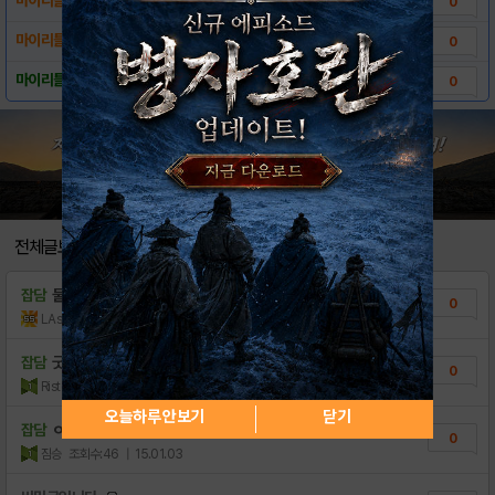
0
마이리틀피쉬 스크린샷!
0
마이리틀피쉬 다운로드 링크
0
전체글보기
잡담
물고기나 키워야지
0
LAsahi
조회수:94
| 18.11.27
잡담
굿밤요..!!
0
Ristorante
조회수:113
| 16.09.02
오늘하루 안보기
닫기
잡담
ㅇ
0
짐승
조회수:46
| 15.01.03