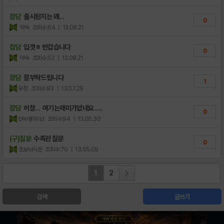
잡담
출시된지는 꽤...
0
약속
조회수:64
| 13.08.21
잡담
입겟ㅎ 반갑습니다
0
약속
조회수:52
| 13.08.21
잡담
잘부탁드립니다
1
우창
조회수:83
| 13.07.29
잡담
허참... 여기는재미가없네요.....
0
b늑대아이d
조회수:94
| 13.06.30
(구)질문
수족관 질문
0
초보낚시꾼
조회수:70
| 13.05.09
1
2
검색
글쓰기