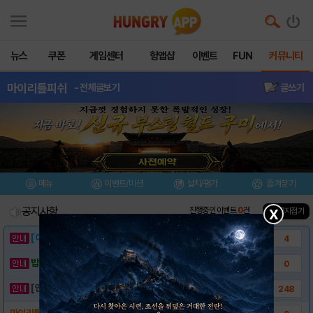
뉴스
쿠폰
게임센터
헝앱샵
이벤트
FUN
커뮤니티
마이리틀피쉬
- 전체글보기
글쓰기
메뉴
이벤트/미션
설치/평가
즐겨찾기
공지사항
진행중인 이벤트
0
건
▲ 공지접기
X
[이벤트] 웃음으로 매일매일 해피! 유머 게시..
4
밥알이의 헝앱통신 ⑲ “밥알이, 드디어 멀티를..
0
[안내] 헝그리앱 필수 상식! 밥알 획득 안내..
248
마이리틀피쉬 게임소개!