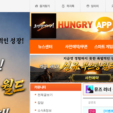
뉴스센터
사전예약/쿠폰
스마트 게
뮤즈 러너 
전체글보기
잡담
글번호
소식&정보
[이벤트