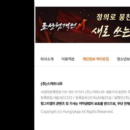
회사소개
이용약관
개인정보 처리방침
청소년보
(주)스마트나우
사업자등록번호:119-86-61101 (주)스마트나우 대표이사:송현두 주
등록번호:서울아02322 | 등록일자:2016년4월25일 | 발행인:(
헝그리앱의 콘텐츠 및 기사는 저작권법의 보호를 받으므로, 무단 전재,
Copyright (c) HungryApp All Rights Reserved.