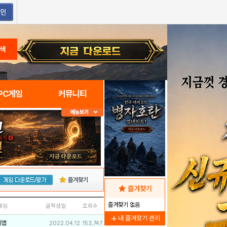
색
PC게임
커뮤니티
즐겨찾기
star
즐겨찾기
즐겨찾기 없음
네임
글작성일
조회수
add
내 즐겨찾기 관리
리앱
2022.04.12
153,747