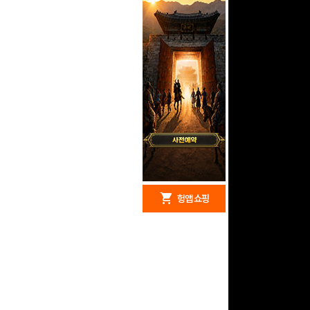
redeem
shopping_cart
헝앱 경품
헝앱 쇼핑
구글 플레이 기프트카드
15,000원 (추첨)
100
밥알