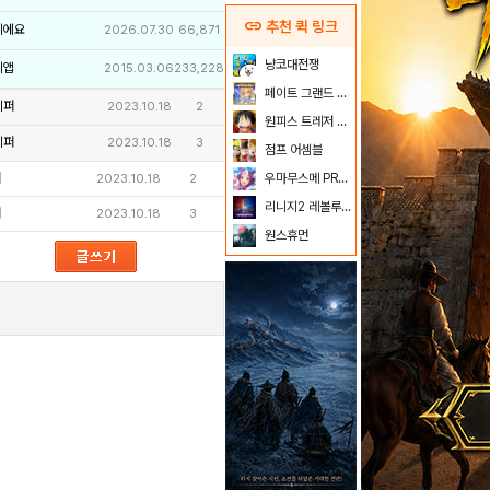
link
추천 퀵 링크
이에요
2026.07.30
66,871
냥코대전쟁
리앱
2015.03.06
233,228
페이트 그랜드 오더
키퍼
2023.10.18
2
원피스 트레저 크루즈
키퍼
2023.10.18
3
점프 어셈블
퍼
우마무스메 PRETTY DERBY
2023.10.18
2
리니지2 레볼루션
퍼
2023.10.18
3
원스휴먼