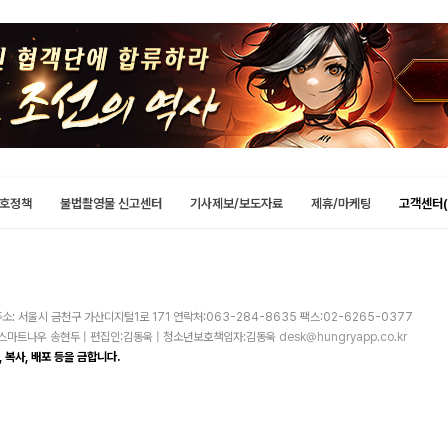
호정책
불법촬영물 신고센터
기사제보/보도자료
제휴/마케팅
고객센터(
소: 서울시 금천구 가산디지털1로 171 연락처:063-284-8635 팩스:02-6265-0377
주)스마트나우 송현두 | 편집인:김동욱 | 청소년보호책임자:김동욱
desk@hungryapp.co.kr
 복사, 배포 등을 금합니다.