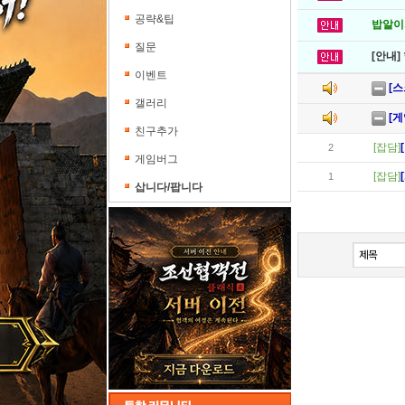
공략&팁
밥알이의
질문
[안내]
이벤트
[스
갤러리
[게
친구추가
[잡담]
2
게임버그
[잡담]
1
삽니다/팝니다