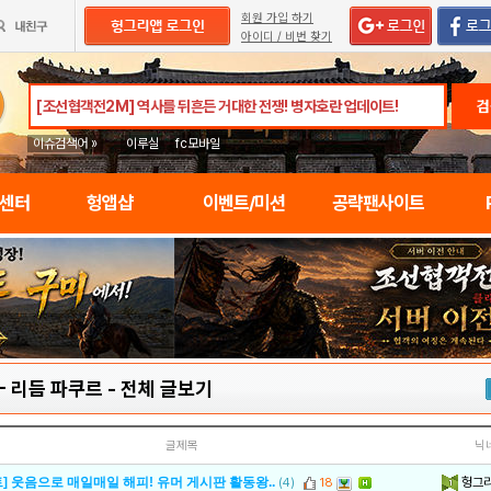
회원 가입 하기
아이디 / 비번 찾기
검
이슈검색어 »
이루실
fc모바일
임센터
헝앱샵
이벤트/미션
공략팬사이트
- 리듬 파쿠르
-
전체 글보기
글제목
닉
헝그
] 웃음으로 매일매일 해피! 유머 게시판 활동왕..
(4)
18