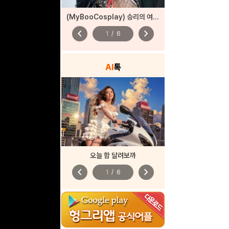
(MyBooCosplay) 승리의 여신: 니케 ‘사쿠라’
chevron_left
chevron_right
1
/
6
AI
톡
오늘 함 달려보까
chevron_left
chevron_right
1
/
6