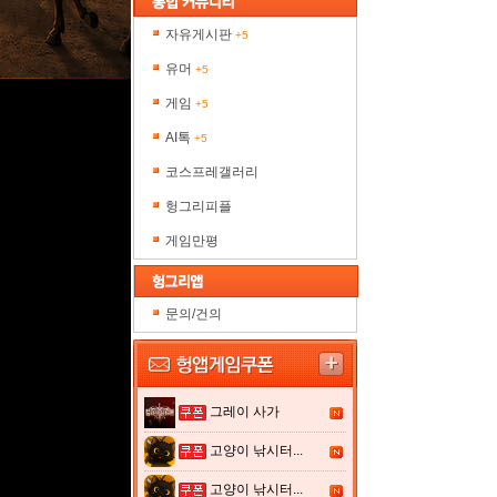
자유게시판
+5
유머
+5
게임
+5
AI톡
+5
코스프레갤러리
헝그리피플
게임만평
문의/건의
그레이 사가
고양이 낚시터...
고양이 낚시터...