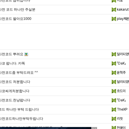
사전코드 급히삽니다
이호
사전 코드 하나만 주실분
kakarut
사전코드 팔아요1000
play제
사전코드 뿌려요
달리되었
사코 팝니다. 카똑
「DaK」
사전코드좀 부탁드려요 ^^
윤혁주
사전코드 처분합니다
달리되었
사코싸게처분합니다
흐드미
사전코드.천냥팝니다
「DaK」
코드 하나만 부탁 드립니다
TheXP
사전코드하나만부탁두립니다
리핏
사전코드 하나 나눠주실분 계실까요 ㅜㅜ?
천꿀이