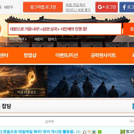
회원 가입 하기
아이디 / 비번 찾기
검
이슈검색어 »
바운티
원피스
임센터
헝앱샵
이벤트/미션
공략팬사이트
-
잡담
글제목
닉
헝그
] 웃음으로 매일매일 해피! 유머 게시판 활동왕..
(4)
18