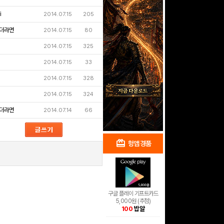
i
2014.07.15
205
더라면
2014.07.15
80
2014.07.15
325
2014.07.15
33
2014.07.15
328
2014.07.15
324
더라면
2014.07.14
66
redeem
shopping_cart
헝앱 경품
헝앱 쇼핑
구글 플레이 기프트카드
5,000원 (추첨)
100
밥알