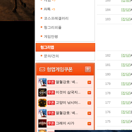
게임
[잡담]
+5
185
AI톡
+5
[잡담]
184
코스프레갤러리
[잡담]
183
헝그리피플
게임만평
[잡담]
182
문의/건의
[잡담]
181
[잡담]
180
열혈강호: 넥...
[잡담]
179
이것이 삼국지...
[잡담]
178
고양이 낚시터...
[잡담]
177
[잡담]
176
열혈강호: 넥...
[잡담]
175
그레이 사가
[잡담]
174