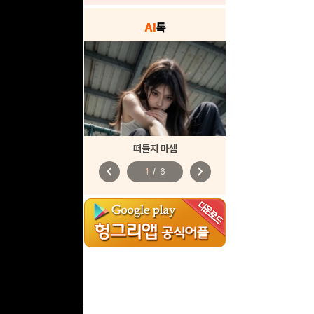
AI
톡
떠들지 마셈
chevron_left
chevron_right
1
/
6