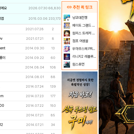
link
추천 퀵 링크
이에요
2026.07.30
66,830
냥코대전쟁
리앱
2015.03.06
233,173
페이트 그랜드 오더
2021.07.28
2
원피스 트레저 크루즈
wv
2021.07.21
8
점프 어셈블
ent
2014.09.30
13
우마무스메 PRETTY DERBY
리니지2 레볼루션
롱이
2014.09.22
60
원스휴먼
2014.08.04
108
2014.08.01
88
こ
2014.07.24
139
Im
2014.07.23
177
00
2014.07.22
150
2014.07.21
85
12
2014.07.21
34