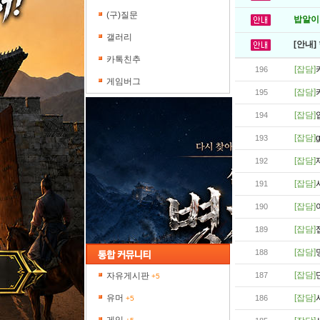
(구)질문
밥알이의
갤러리
[안내]
카톡친추
[잡담]
196
게임버그
[잡담]
195
[잡담]
194
[잡담]
193
[잡담]
192
[잡담]
191
[잡담]
190
[잡담]
189
[잡담]
188
[잡담]
자유게시판
187
+5
유머
[잡담]
186
+5