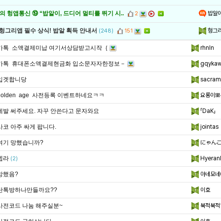
밥알
 헝앱통신 ⑲ “밥알이, 드디어 멀티를 뛰기 시..
2
헝그
 헝그리앱 필수 상식! 밥알 획득 안내서
(248)
151
카톡 소액결제미납 여기서상담받고시작｛
rhnln
카톡 휴대폰소액결제현금화 입소문자자한정보－
gqyka
입겟합니당
sacram
golden age 사전등록 이벤트하네요ㅋㅋ
요롱이뽀
제발 써주세요. 자꾸 안쓴다고 문자와요
「DaK」
사코 아주 싸게 팝니다.
jointas
여기 망했습니까?
にゃん
젭라
Hyeran
(2)
망했음?
아네모네
단톡방하나만들까요??
이호
사전코드 나눔 해주실분~
북적북적