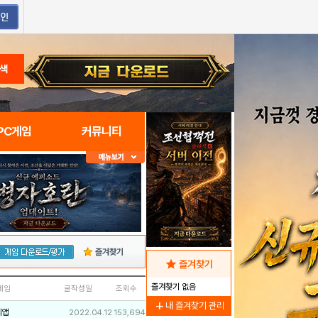
색
PC게임
커뮤니티
즐겨찾기
star
즐겨찾기
즐겨찾기 없음
네임
글작성일
조회수
add
내 즐겨찾기 관리
리앱
2022.04.12
153,694