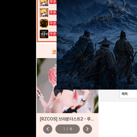
여전사 키우기...
[잡담]
173
여전사 키우기...
[잡담]
172
고양이 낚시터...
[잡담]
171
이것이 삼국지...
[잡담]
170
[잡담]
169
코스프레
갤러리
[잡담]
168
[잡담]
167
[RZCOS] 브라운더스트2 - 루비아 (しる/sɪʀᴜ)
chevron_left
chevron_right
1
/
6