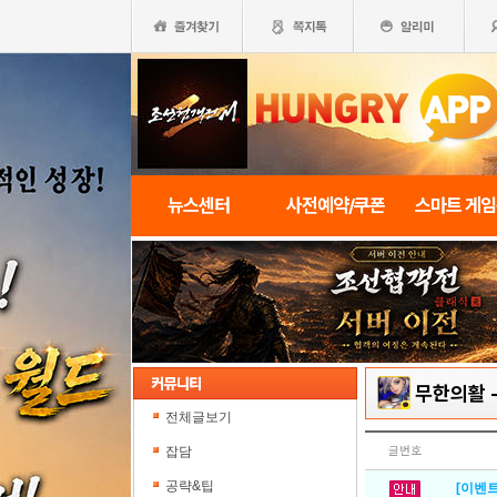
뉴스센터
사전예약/쿠폰
스마트 게
무한의활
전체글보기
잡담
글번호
공략&팁
[이벤트