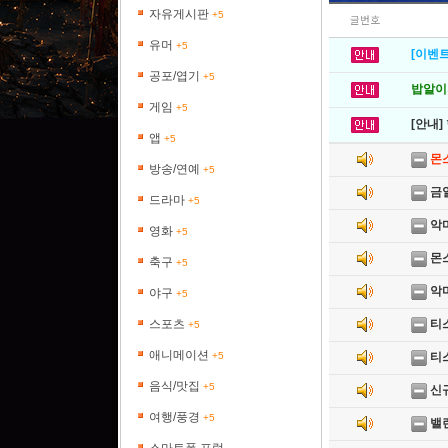
자유게시판
+5
글번호
유머
+5
[이벤트
공포/엽기
+5
밥알이의
게임
+5
[안내]
앱
+5
몬
방송/연예
+5
금
드라마
+5
악
영화
+5
몬
축구
+5
악
야구
+5
스포츠
티
+5
애니메이션
+5
티
음식/맛집
+5
신규
여행/풍경
+5
밸