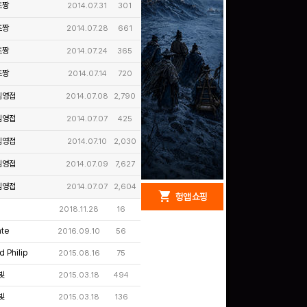
즈짱
2014.07.31
301
즈짱
2014.07.28
661
즈짱
2014.07.24
365
즈짱
2014.07.14
720
님영접
2014.07.08
2,790
님영접
2014.07.07
425
님영접
2014.07.10
2,030
님영접
2014.07.09
7,627
님영접
2014.07.07
2,604
redeem
shopping_cart
헝앱 경품
헝앱 쇼핑
2018.11.28
16
nte
2016.09.10
56
 Philip
2015.08.16
75
구글 플레이 기프트카드
빛
2015.03.18
494
5,000원 (추첨)
100
밥알
빛
2015.03.18
136