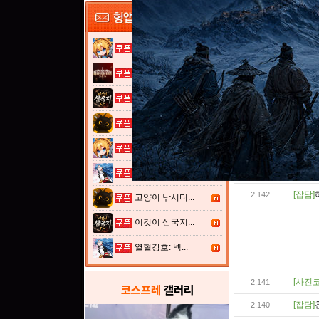
[공략&
2,150
[잡담]
2,149
여전사 키우기...
[잡담]
2,148
그레이 사가
[잡담]
2,147
이것이 삼국지...
[사전코
2,146
고양이 낚시터...
[잡담]
2,145
여전사 키우기...
[잡담]
2,144
[잡담]
열혈강호: 넥...
2,143
[잡담]
2,142
고양이 낚시터...
이것이 삼국지...
열혈강호: 넥...
[사전코
2,141
코스프레
갤러리
[잡담]
2,140