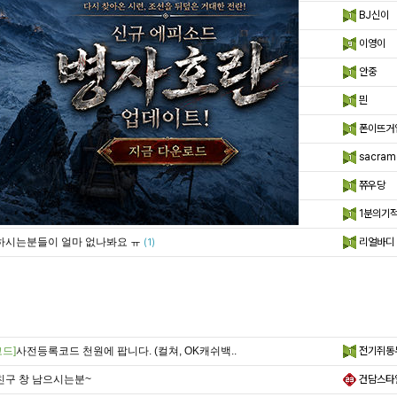
팁]
퍼니에그 공략법
BJ신이
흑룡좀 뽑아보려는데 않나오내요
이영이
사코팝니다 1000
안중
안녕하세요
믠
드]
사전코드 팜 1천
폰이뜨거
입겟해봐요
sacram
사코팝니다. 카톡 rhalal1 주세요.
쮸우당
다시 해보려고 왔는데 망했군요...
1분의기
하시는분들이 얼마 없나봐요 ㅠ
리얼바디
(1)
드]
사전등록코드 천원에 팝니다. (컬쳐, OK캐쉬백..
전기쥐동
친구 창 남으시는분~
건담스타