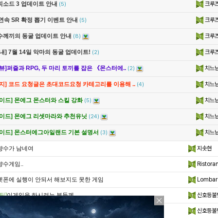
크루
피소드 3 업데이트 안내
(5)
크루
연속 SR 확정 뽑기 이벤트 안내
(5)
크루
수께끼의 동굴 업데이트 안내
(8)
크루
내] 7월 14일 악마의 동굴 업데이트!
(2)
치느
뷰]퍼즐과 RPG, 두 마리 토끼를 잡은 《몬스터에..
(2)
치느
공지] 코드 요청글은 초대코드요청 카테고리를 이용해 ..
(4)
치느
가이드] 몬에그 몬스터와 스킬 강화
(5)
치느
가이드] 몬에그 리셋마라와 추천유닛
(24)
치느
가이드] 몬스터에그아일랜드 기본 설명서
(3)
향수가 남네여
지솟현
향수게임..
Ristora
옛폰에 실행이 안되서 해보지도 못한 게임
Lombard
팁]
이게임을 하시려는 분들께
신호등불
이 좋은게임이...
신호등불