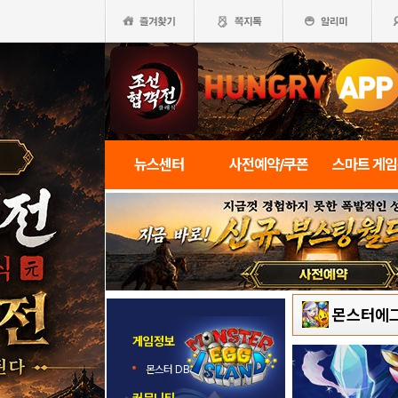
뉴스센터
사전예약/쿠폰
스마트 게
몬스터에
게임정보
몬스터 DB