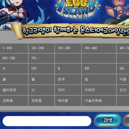
1~100
101~200
201~300
301~400
401~5
601~700
701 ~
N
NN
R
RR
SR
불
물
번개
빛
어둠
엘리먼트
신
악마
드래곤
인간
강화용
진화용
매각용
기술진화용