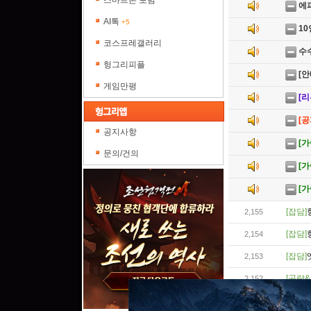
스마트폰 포럼
에
AI톡
+5
10
코스프레갤러리
수
헝그리피플
[안
게임만평
[리
[
공지사항
[
문의/건의
[
[
[잡담]
2,155
[잡담]
2,154
[잡담]
2,153
[공략&
2,152
[잡담]
2,151