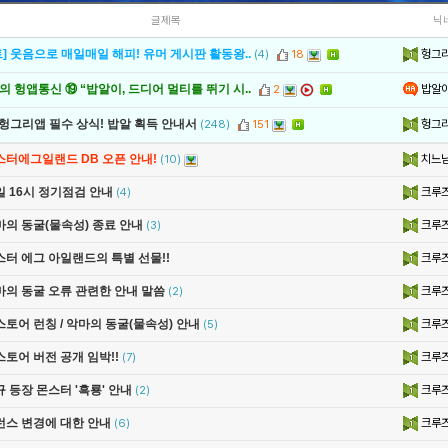
글제목
닉
헝그
] 웃음으로 매일매일 해피! 유머 게시판 활동왕..
(4)
18
밥알
 헝앱통신 ⑲ “밥알이, 드디어 멀티를 뛰기 시..
2
헝그
 헝그리앱 필수 상식! 밥알 획득 안내서
(248)
151
치느
스터에그일랜드 DB 오픈 안내!
(10)
크루
일 16시 정기점검 안내
(4)
크루
마의 동굴(물속성) 종료 안내
(3)
크루
스터 에그 아일랜드의 특별 선물!!
크루
마의 동굴 오류 관련한 안내 말씀
(2)
크루
스토어 런칭 / 악마의 동굴(물속성) 안내
(5)
크루
스토어 버전 공개 임박!!
(7)
크루
 등장 몬스터 '흑룡' 안내
(2)
크루
런스 변경에 대한 안내
(6)