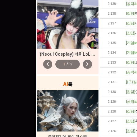
[공략&
2,139
[잡담]
2,138
[잡담]
2,137
[잡담]
2,136
[게임버
2,135
[게임버
2,134
(Neoul Cosplay) 너울 LoL 아리 코스프레
chevron_left
chevron_right
[잡담]
2,133
1
/
6
[공략&
2,132
[(구)질
2,131
AI
톡
[잡담]
2,130
[공략&
2,129
[잡담]
2,128
[잡담]
2,127
[잡담]
2,126