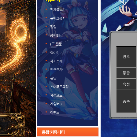
커뮤니티
전체글보기
몬에그공지
잡담
공략&팁
(구)질문
갤러리
번호
자기소개
친구추가
등급
분양
속성
초대코드요청
사전코드
종족
게임버그
이벤트