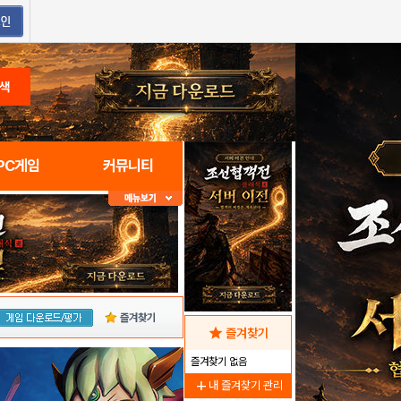
색
PC게임
커뮤니티
즐겨찾기
star
즐겨찾기
즐겨찾기 없음
add
내 즐겨찾기 관리