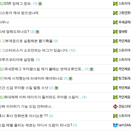
팁]
SSR 킹에그 정보..
스트리아
(1)
티스토어 캐쉬 받으셨냐며
그랑안프
아무나
무과금하
리세 멈춰도되나요?
옆바람
(2)
그]
부계정으로 실험해본 뽑기확율
카인
(3)
그]
스타피스가 소모안되는 버그가 있습니다.
스트리아
(10)
크루즈코리아에 실망함.
스트리아
(1)
팁]
국내몬에그 우마왕스킬 제가 볼때는 번역오류인듯...
카인
(1)
문]
어제 시작했는데 리세마라 해야되나요
팅크토라
(1)
인간 신급 우마왕 스킬 발동 스샷
카인
(2)
팁]
최대체력 이하 데미지가 들어와도 우마왕 스킬이 ..
카인
(3)
진짜 이어하기 기능 도입 안하려나...
건담스타
혹시 회사 전화번호 아시는분 ??
스트리아
(2)
스킬 레벨 올리는 재료는 어디서 드랍이 되나요?
IamSA
(1)