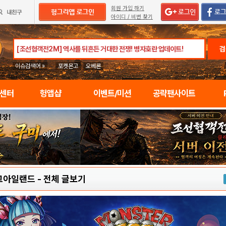
회원 가입 하기
아이디 / 비번 찾기
검
이슈검색어 »
포켓몬고
오베론
임센터
헝앱샵
이벤트/미션
공략팬사이트
그아일랜드
-
전체 글보기