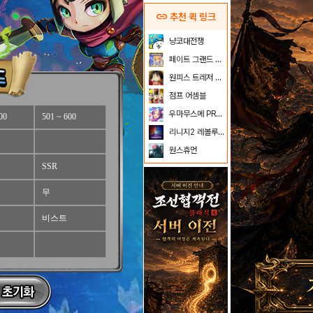
link
추천 퀵 링크
냥코대전쟁
페이트 그랜드 오더
원피스 트레저 크루즈
점프 어셈블
우마무스메 PRETTY DERBY
00
501 ~ 600
리니지2 레볼루션
원스휴먼
SSR
무
비스트