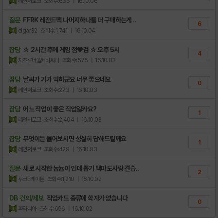
레인저로크
조회수:636
| 16.10.06
질문
FFRK 레전드팩 나머지하나를 더 구매하는게 ..
6
elgar32
조회수:1,741
| 16.10.04
잡담
☆ 2시간 후에 게임 점♥검 ☆ 오후 5시
4
치즈루너왤케비싸니
조회수:575
| 16.10.03
잡담
날씨가 기가 막히군요 너무 좋으네요
0
레인저로크
조회수:273
| 16.10.03
잡담
어느 직업이 좋은 직업일카요?
1
레인저로크
조회수:2,404
| 16.10.03
잡담
무엇이든 물어보시면 성실히 답해드릴께요
1
레인저로크
조회수:429
| 16.10.03
질문
새로 시작한 늅늅이 인데 뽑기 백마도사랑 견습..
2
루크E레이튼
조회수:1,210
| 16.10.02
DB 건의/제보
직업카드 종류에 학자가 없습니다
0
파라니아
조회수:696
| 16.10.02