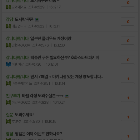
삽니다/팝니다
도시락쿠폰 나눔 ~
0
오와왜외요
조회수:529
| 16.12.17
잡담
도시락 쿠폰
0
데님입니다
조회수:622
| 16.12.11
삽니다/팝니다
일본판 클라우드 계정이랑
0
김형주GG0V
조회수:576
| 16.12.10
삽니다/팝니다
백종원 쿠폰 필요하신분? 호화스타트패키지
0
이렐여왕
조회수:720
| 16.12.01
삽니다/팝니다
댄서 7패널 + 마키나렘 있는 계정 양도합니다..
1
마블숙제파이트
조회수:951
| 16.11.14
친구추가
바빌 각성 도와주실분 ㅜㅠ
1
이강우GG2C
조회수:828
| 16.10.24
질문
도와주세요!
1
オタク
조회수:530
| 16.10.15
잡담
헝앱은 이제 이벤트 안하나요?
1