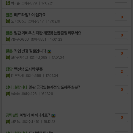
락티손
조회수:879
| 17.02.21
질문
베드 타임? 이 뭔가요
0
도마GG5U
조회수:347
| 17.02.19
질문
일판 뫼비우스 파판 계정찾는법좀 알려주세요
0
김동준GG0D
조회수:551
| 17.01.23
질문
직업 변경 질문입니다
0
모카랑케이크
조회수:1,098
| 17.01.04
잡담
백선생 도시락 쿠폰
2
l기부천사l
조회수:659
| 17.01.04
삽니다/팝니다
일판 궁극있는계정 양도해주실분?
0
늄늄늄
조회수:426
| 16.12.26
공략&팁
어떻게 빠져나가죠?
0
사짱1st
조회수:1,419
| 16.12.23