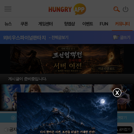
뉴스
쿠폰
게임센터
헝앱샵
이벤트
FUN
커뮤니티
뫼비우스파이널판타지
- 전체글보기
글쓰기
게시글이 준비중입니다.
X
메뉴
이벤트/미션
설치/평가
즐겨찾기
공지사항
진행중인 이벤트
0
건
▲ 공지접기