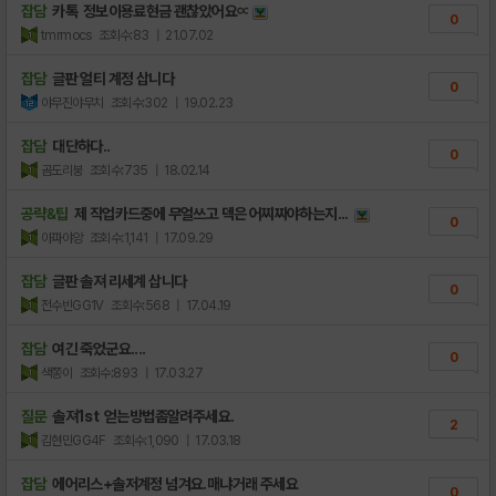
잡담
카톡 정보이용료현금 괜찮았어요∝
0
tmrmocs
조회수:83
| 21.07.02
잡담
글판 얼티 계정 삽니다
0
야무진야무치
조회수:302
| 19.02.23
잡담
대단하다..
0
곰도리붕
조회수:735
| 18.02.14
공략&팁
제 직업카드중에 무얼쓰고 덱은 어찌짜야하는지...
0
아파야앙
조회수:1,141
| 17.09.29
잡담
글판 솔져 리세계 삽니다
0
전수빈GG1V
조회수:568
| 17.04.19
잡담
여긴 죽었군요....
0
색쫑이
조회수:893
| 17.03.27
질문
솔져1st 얻는방법좀알려주세요.
2
김현민GG4F
조회수:1,090
| 17.03.18
잡담
에어리스+솔저계정 넘겨요.매냐거래 주세요
0