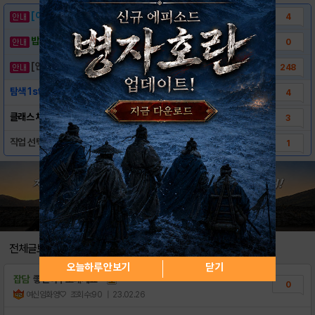
[이벤트] 웃음으로 매일매일 해피! 유머 게시..
4
밥알이의 헝앱통신 ⑲ “밥알이, 드디어 멀티를..
0
[안내] 헝그리앱 필수 상식! 밥알 획득 안내..
248
탐색 1st ‘침묵의 유적’을 알아보자
4
클래스 체인지, 진화재료를 알아보자
3
직업 선택 및 챕터 완료 후 플레이 공략
1
전체글보기
오늘하루 안보기
닫기
잡담
좋은하루보내세요~
0
여신임화영♡
조회수:90
| 23.02.26