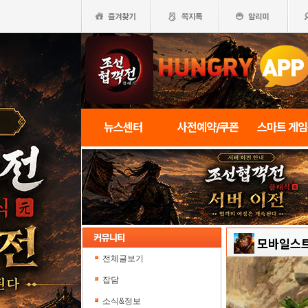
뉴스센터
사전예약/쿠폰
스마트 게
모바일스
전체글보기
잡담
소식&정보