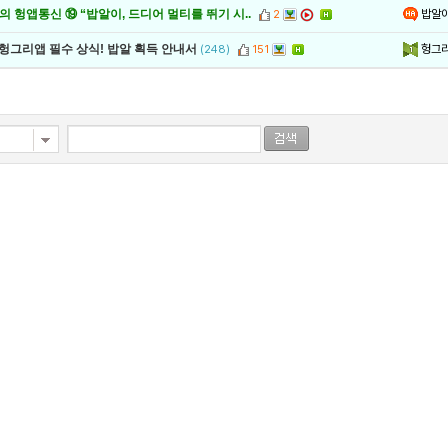
밥알
 헝앱통신 ⑲ “밥알이, 드디어 멀티를 뛰기 시..
2
헝그
 헝그리앱 필수 상식! 밥알 획득 안내서
(248)
151