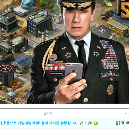
글제목
닉
헝그
] 웃음으로 매일매일 해피! 유머 게시판 활동왕..
(4)
18