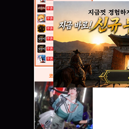
그레이 사가
여전사 키우기...
고양이 낚시터...
이것이 삼국지...
이것이 삼국지...
열혈강호: 넥...
코스프레
갤러리