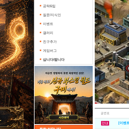
공략&팁
질문/지식인
이벤트
갤러리
친구추가
게임버그
삽니다/팝니다
글번호
[이벤트