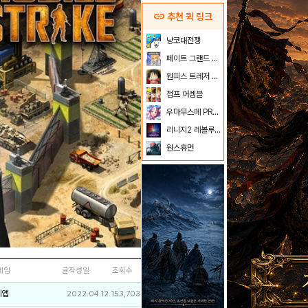
link
추천 퀵 링크
냥코대전쟁
페이트 그랜드 오더
원피스 트레저 크루즈
점프 어셈블
우마무스메 PRETTY DERBY
리니지2 레볼루션
원스휴먼
네임
글작성일
조회수
리앱
2022.04.12
153,703