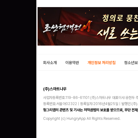
회사소개
이용약관
개인정보 처리방침
청소년보
(주)스마트나우
사업자등록번호:119-86-61101 (주)스마트나우 대표이사:송현두 주
등록번호:서울아02322 | 등록일자:2016년4월25일 | 발행인:(
헝그리앱의 콘텐츠 및 기사는 저작권법의 보호를 받으므로, 무단 전재,
Copyright (c) HungryApp All Rights Reserved.