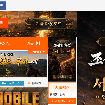
색
PC게임
커뮤니티
즐겨찾기
star
즐겨찾기
즐겨찾기 없음
add
내 즐겨찾기 관리