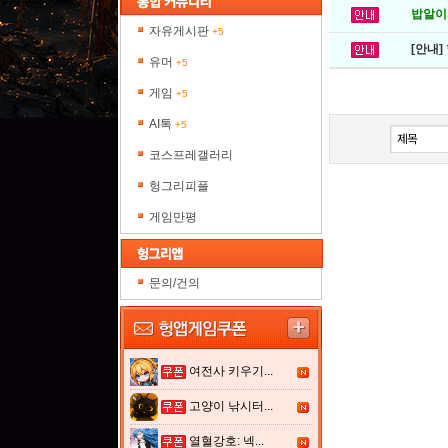
밥알이의
자유게시판
+5
[안내]
유머
+5
게임
+5
AI톡
+5
코스프레갤러리
헝그리피플
게임만평
문의/건의
여전사 키우기...
고양이 낚시터...
열혈강호: 넥...