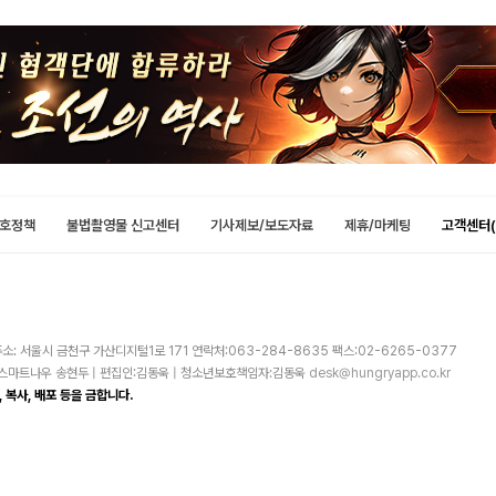
호정책
불법촬영물 신고센터
기사제보/보도자료
제휴/마케팅
고객센터(
소: 서울시 금천구 가산디지털1로 171 연락처:063-284-8635 팩스:02-6265-0377
주)스마트나우 송현두 | 편집인:김동욱 | 청소년보호책임자:김동욱
desk@hungryapp.co.kr
 복사, 배포 등을 금합니다.