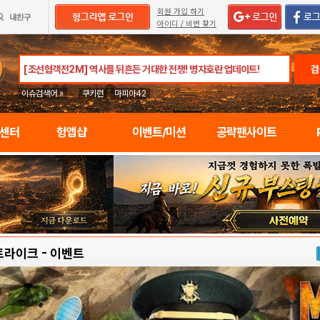
회원 가입 하기
아이디 / 비번 찾기
검
이슈검색어 »
쿠키런
마피아42
임센터
헝앱샵
이벤트/미션
공략팬사이트
트라이크
-
이벤트