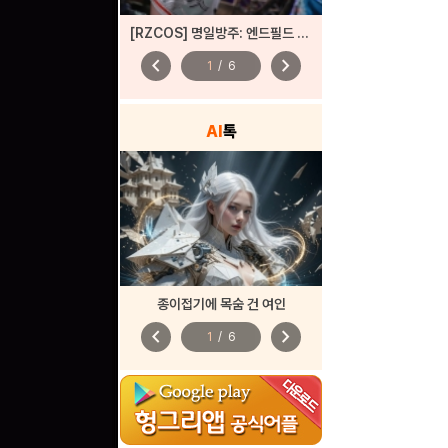
[RZCOS] 명일방주: 엔드필드 - 진천우 (Model. 나리땽)
chevron_left
chevron_right
1
/
6
AI
톡
종이접기에 목숨 건 여인
chevron_left
chevron_right
1
/
6