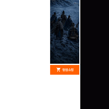
redeem
shopping_cart
헝앱 경품
헝앱 쇼핑
구글 플레이 기프트카드
5,000원 (추첨)
100
밥알