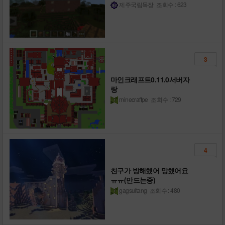
제주국립목장
조회수 : 623
3
마인크래프트0.11.0서버자
랑
minecraftpe
조회수 : 729
4
친구가 방해했어 망했어요
ㅠㅠ(만드는중)
gagsultang
조회수 : 480