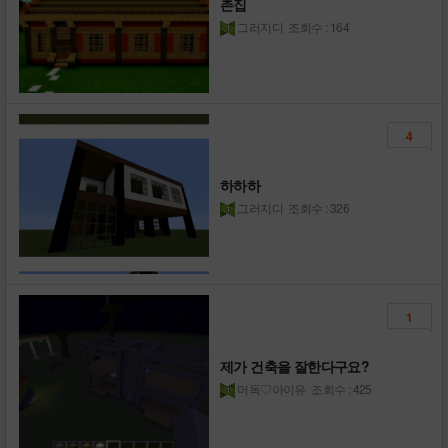
촌집
그러지디
조회수 : 164
4
하하하
그러지디
조회수 : 326
1
제가 건축을 잘한다구요?
머독♡아이유
조회수 : 425