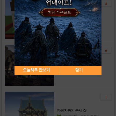
3
뷜랑님 얼굴을 한 집
스카이서브
조회수 : 318
0
동부지역
Arangbi
조회수 : 545
오늘하루 안보기
닫기
1
파란지붕의 중세 집
FullpowerBoy
조회수 : 2,482