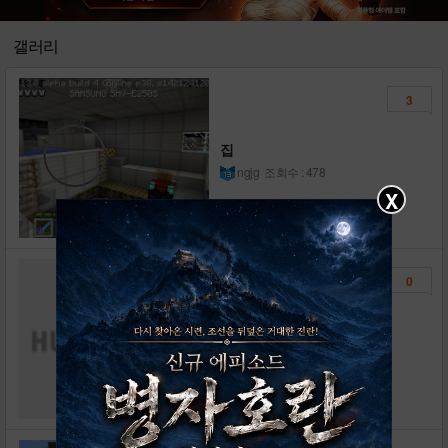
갤러리
3
집
ngjg
조회수 : 478
X
0
다른사람에게 사진을 올리
니깐 엄청 부러워하네요.
마크신0502
조회수 : 227