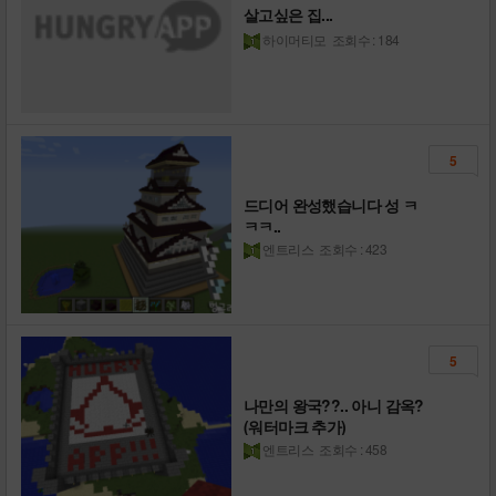
살고싶은 집...
하이머티모
조회수 : 184
5
드디어 완성했습니다 성 ㅋ
ㅋㅋ..
엔트리스
조회수 : 423
5
나만의 왕국??.. 아니 감옥?
(워터마크 추가)
엔트리스
조회수 : 458