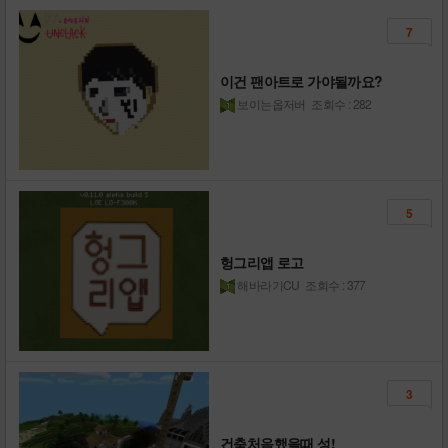
7
이건 팬아트로 가야될까요?
보이는옵저버
조회수 : 282
5
헝그리앱 로고
해바라기CU
조회수 : 377
3
건축처음했을때 성!