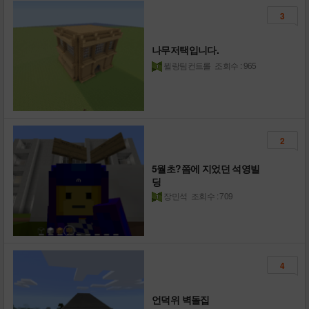
3
나무저택입니다.
뷜랑팀컨트롤
조회수 : 965
2
5월초?쯤에 지었던 석영빌
딩
장민석
조회수 : 709
4
언덕위 벽돌집