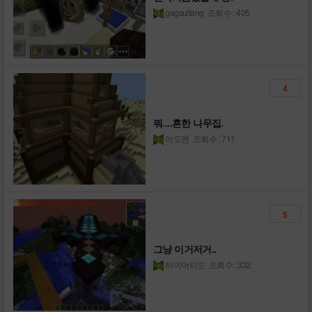
gagsultang
조회수 : 405
4
뭐....흔한 나무집.
어도면
조회수 : 711
5
그냥 이거저거..
하이머티모
조회수 : 332