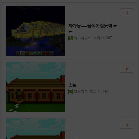
1
자가용......움직이질못해 ㅠ
ㅠ
하이머티모
조회수 : 367
2
촌집
그러지디
조회수 : 440
1