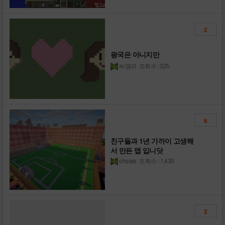
2
왕국은 아니지만
씨엠피
조회수 : 325
6
친구들과 1년 가까이 고생해
서 만든 맵 입니닷
ohssss
조회수 : 1,430
2