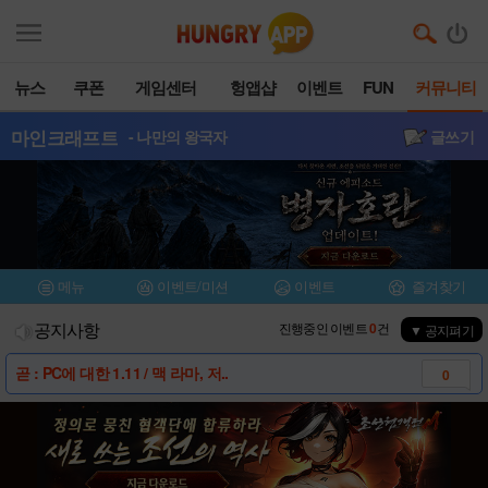
뉴스
쿠폰
게임센터
헝앱샵
이벤트
FUN
커뮤니티
마인크래프트
- 나만의 왕국자
글쓰기
메뉴
이벤트/미션
이벤트
즐겨찾기
공지사항
진행중인 이벤트
0
건
▼ 공지펴기
곧 : PC에 대한 1.11 / 맥 라마, 저..
0
* 베스트 공략 모음
2
[안내] 마인크래프트 서버리스트가 오픈되었습니..
8