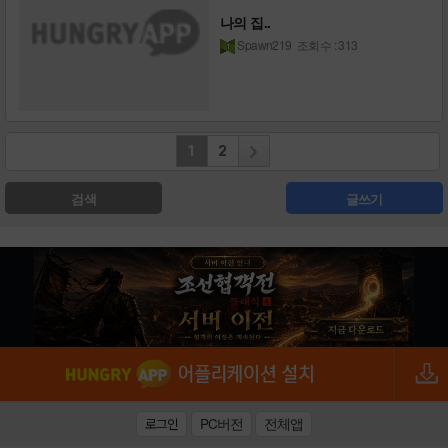
나의 집..
Spawn219
조회수 : 313
1
2
검색
글쓰기
PC버전
전체앱
로그인