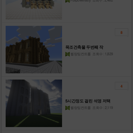
8
목조건축물 두번째 작
뷜랑팀컨트롤
조회수 : 1,829
4
5시간정도 걸린 석영 저택
뷜랑팀컨트롤
조회수 : 2,119