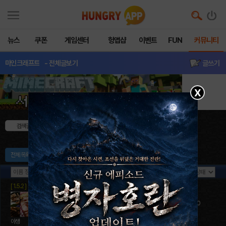
뉴스
쿠폰
게임센터
헝앱샵
이벤트
FUN
커뮤니티
마인크래프트
- 전체글보기
글쓰기
X
검색결과 : 130 개
전체 목록
버전 1.8
버전 1.7
버전 1.6
버전 1.5
[ 1.5.2 ]
자동화랜덤무기전쟁
Off
0 / 100
야생