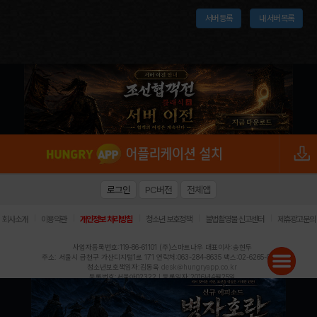
서버 등록
내 서버 목록
로그인
PC버전
전체앱
|
|
|
|
|
회사소개
이용약관
개인정보 처리방침
청소년 보호정책
불법촬영물 신고센터
제휴광고문의
사업자등록번호:119-86-61101 (주)스마트나우 대표이사:송현두
주소: 서울시 금천구 가산디지털1로 171 연락처:063-284-8635 팩스:02-6265-0377
청소년보호책임자:김동욱
desk@hungryapp.co.kr
등록번호:서울아02322 | 등록일자:2016년4월25일
발행인:(주)스마트나우 송현두 | 편집인:김동욱
헝그리앱의 콘텐츠 및 기사는 저작권법의 보호를 받으므로, 무단 전재, 복사, 배포 등을 금합니다.
Copyright (c) HungryApp All Rights Reserved.