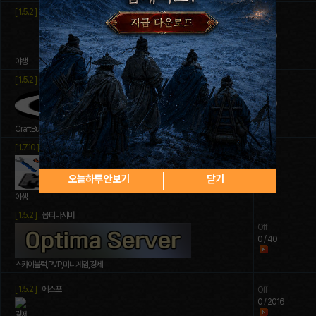
[ 1.5.2 ]
밤꽃서버
Off
0 / 30
야생
[ 1.5.2 ]
GSCITY
Off
0 / 40
CraftBukkit
[ 1.7.10 ]
세리븐 서버(모드서버입니다.)
Off
0 / 20
오늘하루 안보기
닫기
야생
[ 1.5.2 ]
옵티마서버
Off
0 / 40
스카이블럭,PVP,미니게임,경제
[ 1.5.2 ]
에스포
Off
0 / 2016
경제