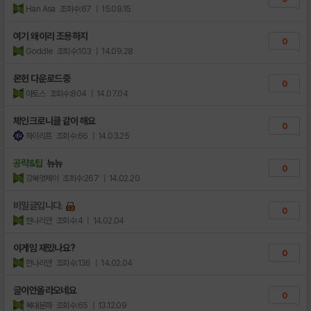
Han Asa
조회수:67
| 15.09.15
여기 왜이리 조용하지
0
Goddle
조회수:103
| 14.09.28
몬헌 다운로드중
0
아토스
조회수:804
| 14.07.04
체인크로니클 같이 해요
0
하이리프
조회수:66
| 14.03.25
공략&팁
뉴뉴
0
강북멋제이
조회수:267
| 14.02.20
비밀글입니다.
0
한나리얀
조회수:4
| 14.02.04
이게임 재밌나요?
0
한나리얀
조회수:136
| 14.02.04
글이안올라오네요
0
북대문파
조회수:65
| 13.12.09