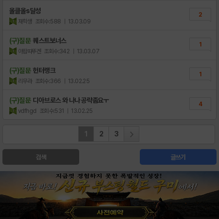
올클올s달성
2
재학생
조회수:588
| 13.03.09
(구)질문
퀘스트보너스
1
아땁따뚜겐
조회수:342
| 13.03.07
(구)질문
헌터랭크
1
리무라
조회수:366
| 13.02.25
(구)질문
디아브로스 와 나나 공략좀요ㅜ
4
vdfhgd
조회수:531
| 13.02.25
1
2
3
검색
글쓰기