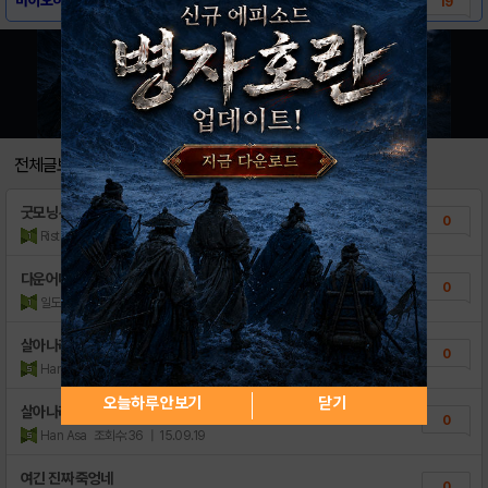
19
전체글보기
굿모닝~
0
Ristorante
조회수:36
| 16.08.26
다운어디서함...
0
일도양단유리멘탈
조회수:229
| 16.04.17
살아나라
0
Han Asa
조회수:106
| 15.09.19
오늘하루 안보기
닫기
살아나라
0
Han Asa
조회수:36
| 15.09.19
여긴 진짜 죽엉네
0