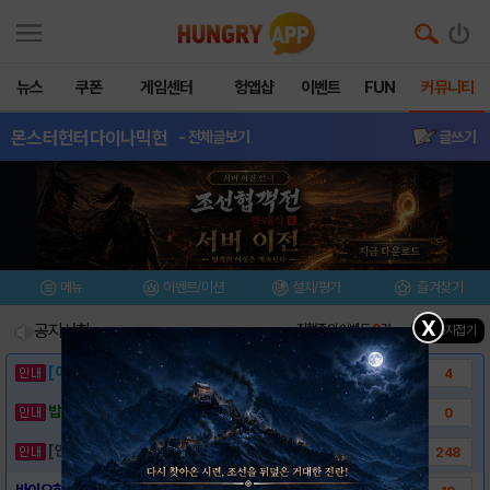
뉴스
쿠폰
게임센터
헝앱샵
이벤트
FUN
커뮤니티
몬스터헌터다이나믹헌
- 전체글보기
글쓰기
메뉴
이벤트/미션
설치/평가
즐겨찾기
X
공지사항
진행중인 이벤트
0
건
▲ 공지접기
[이벤트] 웃음으로 매일매일 해피! 유머 게시..
4
밥알이의 헝앱통신 ⑲ “밥알이, 드디어 멀티를..
0
[안내] 헝그리앱 필수 상식! 밥알 획득 안내..
248
바이오하자드4, 몬스터헌터 다이나믹 헌팅 안드..