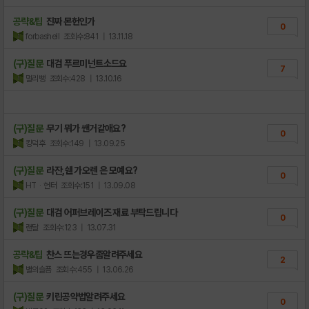
공략&팁
진짜 몬헌인가
0
forbashell
조회수:841
| 13.11.18
(구)질문
대검 푸르미넌트소드요
7
멀리뻥
조회수:428
| 13.10.16
(구)질문
무기 뭐가 쌘거같애요?
0
킹덕후
조회수:149
| 13.09.25
(구)질문
라잔,쉔 가오렌 은 모예요?
0
HTᆞ헌터
조회수:151
| 13.09.08
(구)질문
대검 어퍼브레이즈 재료 부탁드립니다
0
랜달
조회수:123
| 13.07.31
공략&팁
찬스 뜨는경우좀알려주세요
2
별의슬픔
조회수:455
| 13.06.26
(구)질문
키린공약법알려주세요
0