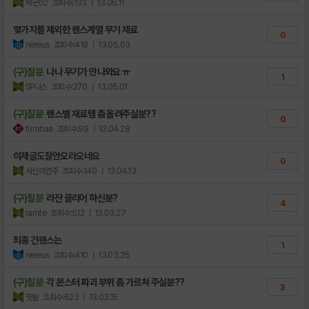
박군02
조회수:133
| 13.06.11
몇가지를 제외한 랜스계열 무기 재료
0
nereus
조회수:418
| 13.05.03
(구)질문
나나 무기가 안나와요 ㅠ
1
SP나스
조회수:270
| 13.05.01
(구)질문
랜스별 재료템 좀 올려주실분??
0
fumbaa
조회수:99
| 13.04.28
이제글도잘안오라오네요
0
사신의연주
조회수:140
| 13.04.13
(구)질문
라잔 클리어 하신분?
4
ramte
조회수:512
| 13.03.27
최종 건랜스는
1
nereus
조회수:410
| 13.03.25
(구)질문
각 몬스터 파괴 부위 좀 가르쳐 주실분??
3
핏발
조회수:623
| 13.03.15