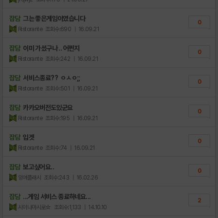
잡담
그는 좋은게임이였습니다
0
Ristorante
조회수:690
| 16.09.21
잡담
이미 가셨구나 .. 어쩐지
0
Ristorante
조회수:242
| 16.09.21
잡담
서비스종료?? ㅇㅅㅇ;;
0
Ristorante
조회수:501
| 16.09.21
잡담
카카오버전도있군요
0
Ristorante
조회수:195
| 16.09.21
잡담
입겟
0
Ristorante
조회수:74
| 16.09.21
잡담
보고싶어요..
0
잉여플래시
조회수:243
| 16.02.26
잡담
...게임 서비스 종료하네요...
2
시이나마시로☆
조회수:1,133
| 14.10.10