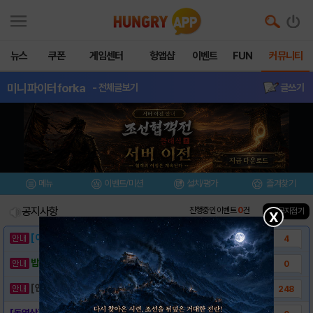
뉴스
쿠폰
게임센터
헝앱샵
이벤트
FUN
커뮤니티
미니파이터forka
- 전체글보기
글쓰기
메뉴
이벤트/미션
설치/평가
즐겨찾기
공지사항
진행중인 이벤트
0
건
▲ 공지접기
X
[이벤트] 웃음으로 매일매일 해피! 유머 게시..
4
밥알이의 헝앱통신 ⑲ “밥알이, 드디어 멀티를..
0
[안내] 헝그리앱 필수 상식! 밥알 획득 안내..
248
[동영상] - 미니파이터 for kakao