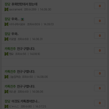
잡담
후회안한대서 왔는데
0
sacrament
조회수:269
| 14.09.30
잡담
우와...
0
시이나마시로☆
조회수:609
| 14.09.13
잡담
우와..
0
리로엘
조회수:68
| 14.08.31
카톡친추
친구 구합니다.
0
쩡요
조회수:56
| 14.08.10
카톡친추
친구 구합니다.
0
그늘집머슴
조회수:50
| 14.08.06
카톡친추
친구 구합니다.
0
데스문
조회수:49
| 14.08.06
잡담
이것도 카톡겜이었나...
0
にゃんこ
조회수:80
| 14.07.25