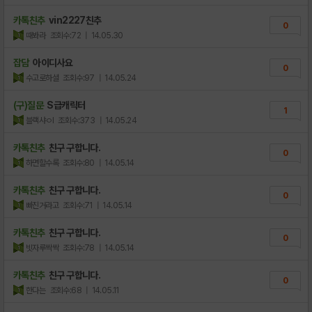
카톡친추
vin2227친추
0
때봐라
조회수:72
| 14.05.30
잡담
아이디사요
0
수고로하셜
조회수:97
| 14.05.24
(구)질문
S급캐릭터
1
블랙샤ㅇl
조회수:373
| 14.05.24
카톡친추
친구 구합니다.
0
하면할수록
조회수:80
| 14.05.14
카톡친추
친구 구합니다.
0
빠진거라고
조회수:71
| 14.05.14
카톡친추
친구 구합니다.
0
빗자루싹싹
조회수:78
| 14.05.14
카톡친추
친구 구합니다.
0
한다는
조회수:68
| 14.05.11