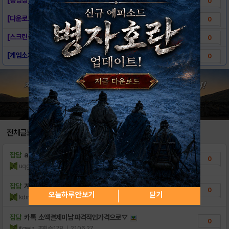
0
[다운로드링크] - 미니파이터 for kaka..
0
[스크린샷] - 미니파이터 for kakao
0
[게임소개] - 미니파이터 for kakao
0
전체글보기
잡담
akh12345akh
0
uqgzwq
조회수:220
| 22.10.06
잡담
계정사요강혁이나s급캐릭있는아이디만
0
오늘하루 안보기
닫기
kdrmkb
조회수:358
| 22.09.23
잡담
카톡 소액결제미납 파격적인가격으로∇
0
jfqwjz
조회수:178
| 21.06.27