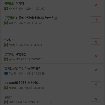
공략&팁
이게임
0
닉닉네임
조회수:226
| 14.01.09
(구)질문
선물함 수령 어케 하나요?ㅜㅜ?
1
뀨큐큐잉
조회수:134
| 13.11.08
인기가
0
서산의혼
조회수:54
| 13.10.14
공략&팁
게임추천
0
말드a
조회수:128
| 13.09.07
한국인 클럽 가입 가능할까요?
0
러브유니
조회수:109
| 13.08.29
edward9801 친추 하셔요
0
Nick80
조회수:93
| 13.08.23
젬슴?
0
냉혈한 티아라스롱
조회수:88
| 13.08.21