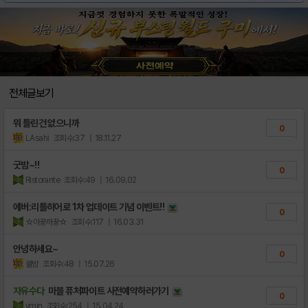
전체글보기
뭐 틀린건 없으니까
0
LAsahi
조회수:37
| 18.11.27
굿밤~!!
0
Ristorante
조회수:49
| 16.09.02
에버:리틀히어로 1차 업데이트 기념 이벤트!!
0
☆아꿍까꿍☆
조회수:117
| 16.03.31
안녕하세요~
0
쿨밤
조회수:48
| 15.07.26
자유수다
마블 퓨처파이트 사전예약하러가기
0
ymin
조회수:254
| 15.04.24