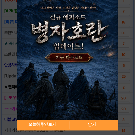
1
[APK 공유] 마블 워오브 히어로즈 apk
7
[리뷰] 마블사의 슈퍼영웅들이 집결! 마블 워..
18
추천인 코드 홍보하는 공간
33
★ 꼭 ! 시작하기전에 읽자 !! 각종TIP ..
7
초반 진행법과 메뉴 설명 입니다~^^~ (수정..
10
안녕하세요 새로 게시판 지기가 된 터프한아빠곰..
6
[Update 03/17] - Nevermor..
25
※ 렐리에 쓰는 약어 정리 ※
2
【 Ψ 우리들을 위한 아름다운 데스 노트..
20
~~~:§ 라이트 유저들을 위한 효과적인 방어..
20
마블 코인 구매와 구매 오류시 환불 요청하는 ..
3
오늘하루 안보기
닫기
거래 가능 얼라목록 - 03.20 업데이트 -
14