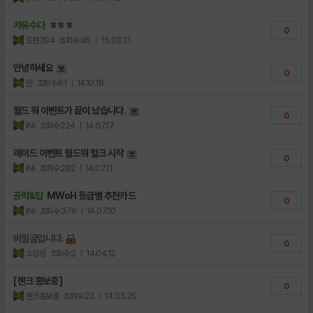
자유수다
ㅎㅎㅎ
0
도현394
조회수:46
| 15.03.21
안녕하세요
0
믠
조회수:81
| 14.10.18
월드 워 이벤트가 끝이 났습니다.
0
iNi
조회수:224
| 14.07.17
레이드 이벤트 월드워 헐크 시작
0
iNi
조회수:282
| 14.07.11
공략&팁
MWoH 등급별 추천카드
0
iNi
조회수:376
| 14.07.10
비밀글입니다.
0
소잉잉
조회수:2
| 14.04.12
[첸크 홍보중]
0
첸크홍보중
조회수:23
| 14.03.25