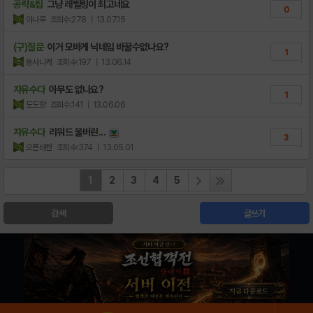
공략&팁
그냥 레벨링이 최고네요
0
아나루
조회수:278
| 13.07.15
(구)질문
이거 모바게 닉네임 바꿀수없나요?
1
용사니케
조회수:197
| 13.06.14
자유수다
아무도 없나요?
1
도도향
조회수:141
| 13.06.06
자유수다
리워드 울버린...
3
오픈바켄
조회수:374
| 13.05.01
1
2
3
4
5
검색
글쓰기