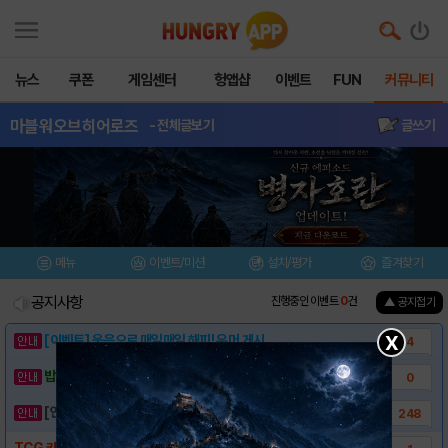
뉴스
쿠폰
게임센터
헝앱샵
이벤트
FUN
커뮤니티
마블워오브히어로즈
- 전체글보기
글쓰기
메뉴
이벤트/미션
설치/평가
즐겨찾기
공지사항
진행중인 이벤트
0
건
▲ 공지접기
X
[이벤트] 웃음으로 매일매일 해피! 유머 게시..
4
밥알이의 헝앱통신 ⑲ “밥알이, 드디어 멀티를..
0
[안내] 헝그리앱 필수 상식! 밥알 획득 안내..
248
TCG 카드 소셜게임 마블:워 오브 히어로즈(..