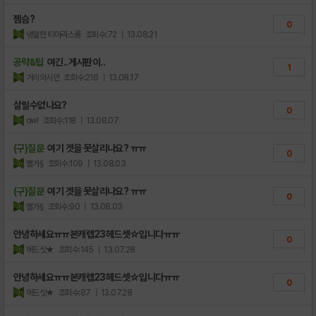
젬슴?
0
냉혈한 티아라스롱
조회수:72
| 13.08.21
공략&팁
여긴..게시판이..
1
거리의시인
조회수:216
| 13.08.17
살릴수없나요?
0
owl
조회수:118
| 13.08.07
(구)질문
여기 겟을 못살리나요? ㅠㅠ
0
별가§
조회수:109
| 13.08.03
(구)질문
여기 겟을 못살리나요? ㅠㅠ
0
별가§
조회수:90
| 13.08.03
안녕하세요ㅠㅠ본캐렙23헤드셋☆입니다ㅠㅠ
0
헤드셋★
조회수:145
| 13.07.28
안녕하세요ㅠㅠ본캐렙23헤드셋☆입니다ㅠㅠ
0
헤드셋★
조회수:87
| 13.07.28