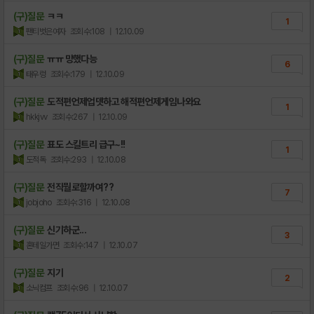
(구)질문
ㅋㅋ
1
팬티벗은여자
조회수:108
| 12.10.09
(구)질문
ㅠㅠ 망했다능
6
태우렁
조회수:179
| 12.10.09
(구)질문
도적편언제업뎃하고 해적편언제게임나와요
1
hkkjvv
조회수:267
| 12.10.09
(구)질문
표도 스킬트리 급구~!!
1
도적독
조회수:293
| 12.10.08
(구)질문
전직뭘로할까여??
7
jobjoho
조회수:316
| 12.10.08
(구)질문
신기하군...
3
혼테일가면
조회수:147
| 12.10.07
(구)질문
지기
2
소닉컴프
조회수:96
| 12.10.07