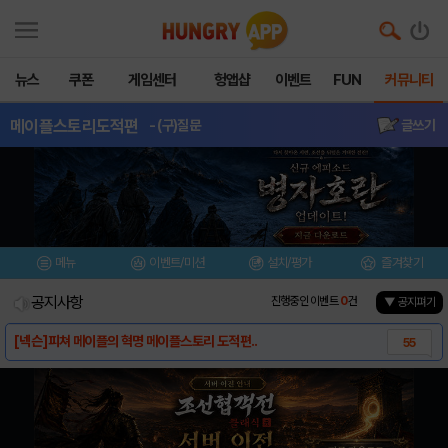
뉴스
쿠폰
게임센터
헝앱샵
이벤트
FUN
커뮤니티
메이플스토리도적편
- (구)질문
글쓰기
메뉴
이벤트/미션
설치/평가
즐겨찾기
공지사항
진행중인 이벤트
0
건
▼ 공지펴기
[넥슨]피쳐 메이플의 혁명 메이플스토리 도적편..
55