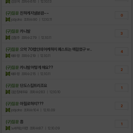
김잉여
조회수:610
| 12.10.13
(구)질문
친하게지낼분괌~~
0
jobjoho
조회수:90
| 12.10.11
(구)질문
카니발
3
김철주
조회수:279
| 12.10.11
(구)질문
으악 70렙인데 어케하지 퀘스트는 렉걸렸구 ㅠ..
4
태우렁
조회수:219
| 12.10.11
(구)질문
카나발 어떻게 해요??
2
태우렁
조회수:215
| 12.10.11
(구)질문
단도스킬트리조요
1
검은참때두유
조회수:283
| 12.10.10
(구)질문
아뭘로하지???
2
jobjoho
조회수:104
| 12.10.09
(구)질문
흡
1
노래하는미련
조회수:87
| 12.10.09