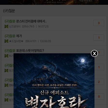
(구)질문
(구)질문
몬스터 전리품에 대해서..
3
싱크로아이
조회수:745
| 14.07.26
(구)질문
제가
1
★드빌사랑★
조회수:101
| 13.08.05
(구)질문
표돈데 스텟 어떻하죠?
X
1
튀기므
조회수:625
| 13.04.06
(구)질문
몬카어디서하나요?
1
핑크빈칼빵
조회수:333
| 13.03.01
(구)질문
멜러디를 단도로 잡으려면
2
퐌톼지콰
조회수:666
| 13.03.01
(구)질문
마가티아에 가면 렉먹음...
0
핑크빈칼빵
조회수:231
| 13.02.28