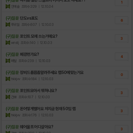
1
안예솔
조회수:329
| 12.10.04
(구)질문
단도vs표도
6
푸르밀
조회수:607
| 12.10.03
(구)질문
포인트 모에 쓰는거에요?
3
wnstj
조회수:140
| 12.10.03
(구)질문
폐광먼가요?
4
페탈
조회수:239
| 12.10.03
(구)질문
장비드롭몹좀알려주세요 랩50에맞는거요
0
hkkjvv
조회수:184
| 12.10.03
(구)질문
포인트모아서 뭐하나요?
3
간뽀
조회수:107
| 12.10.03
(구)질문
돈어떻게벌어요 저지금 현재 50임 랩
3
hkkjvv
조회수:176
| 12.10.03
(구)질문
웨어울프 어디살아요?
3