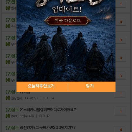
(구)질문
뇌전수리검잘뜨는
1
릴캐
조회수:614
| 13.01.27
(구)질문
제가레벨73인데뭐해요?
0
슈퍼소닉타임
조회수:297
| 13.01.23
(구)질문
표창좋은거뜨는몬스텅있어여?
3
부러진수리검
조회수:537
| 13.01.17
(구)질문
57때몬스터어디서잡아여?
0
부러진수리검
조회수:174
| 13.01.17
(구)질문
엘나스어떻게가여?
3
부러진수리검
조회수:255
| 13.01.16
오늘하루 안보기
닫기
(구)질문
카니발
1
불량둘리
조회수:197
| 13.01.14
(구)질문
몬스터카니발갈려면어디로가야해요?
1
gast
조회수:416
| 13.01.12
(구)질문
광산인가?그 곳에가면300뎀지가??
4