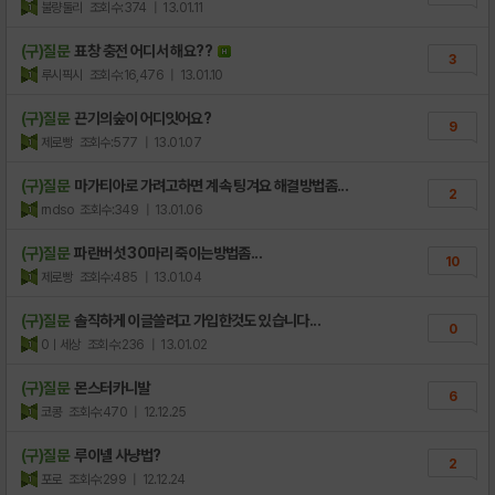
불량둘리
조회수:374
| 13.01.11
(구)질문
표창 충전 어디서 해요??
3
루시픽시
조회수:16,476
| 13.01.10
(구)질문
끈기의숲이 어디잇어요?
9
제로빵
조회수:577
| 13.01.07
(구)질문
마가티아로 가려고하면 계속 팅겨요 해결방법좀...
2
rndso
조회수:349
| 13.01.06
(구)질문
파란버섯 30마리 죽이는방법좀...
10
제로빵
조회수:485
| 13.01.04
(구)질문
솔직하게 이글쓸려고 가입한것도 있습니다...
0
0ㅣ세상
조회수:236
| 13.01.02
(구)질문
몬스터카니발
6
코콩
조회수:470
| 12.12.25
(구)질문
루이넬 사냥법?
2
포로
조회수:299
| 12.12.24