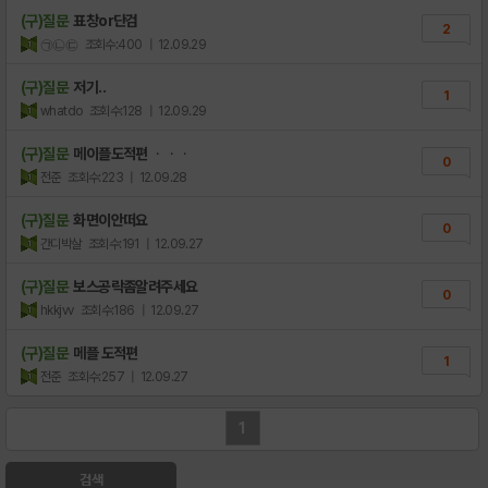
(구)질문
표창or단검
2
㉠㉡㉢
조회수:400
| 12.09.29
(구)질문
저기..
1
whatdo
조회수:128
| 12.09.29
(구)질문
메이플도적편 ᆞᆞᆞ
0
전준
조회수:223
| 12.09.28
(구)질문
화면이안떠요
0
간디박살
조회수:191
| 12.09.27
(구)질문
보스공락좀알려주세요
0
hkkjvv
조회수:186
| 12.09.27
(구)질문
메플 도적편
1
전준
조회수:257
| 12.09.27
1
검색