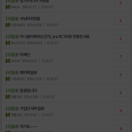
(구)질문
랩75어디서 사냥함
2
hkkjvv
조회수:227
| 12.10.07
(구)질문
사냥터추천좀
5
시프육성지
조회수:238
| 12.10.07
(구)질문
카니발어쩌라는건지;; ps.피그미용 맛좋은사료
2
튜브마스터
조회수:855
| 12.10.07
(구)질문
어쌔신
7
idhhd
조회수:205
| 12.10.07
(구)질문
예티죽일때
2
시프육성지
조회수:329
| 12.10.07
(구)질문
질문입니다
2
메플초보
조회수:109
| 12.10.07
(구)질문
가입인사와 질문
0
메플초보
조회수:87
| 12.10.07
(구)질문
저기요~~~
4