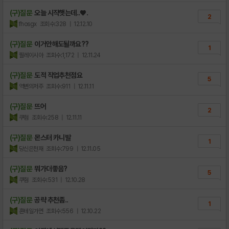
(구)질문
오늘 시작햇는데..♥.
2
fhosgx
조회수:328
| 12.12.10
(구)질문
이거안해도될까요??
1
필레이시아
조회수:1,172
| 12.11.24
(구)질문
도적 직업추천점요
5
역변의저주
조회수:911
| 12.11.11
(구)질문
뜨어
2
쿠험
조회수:258
| 12.11.11
(구)질문
몬스터 카니발
1
당신은천재
조회수:799
| 12.11.05
(구)질문
뭐가더좋음?
5
쿠험
조회수:531
| 12.10.28
(구)질문
공략 추천좀..
1
혼테일가면
조회수:556
| 12.10.22