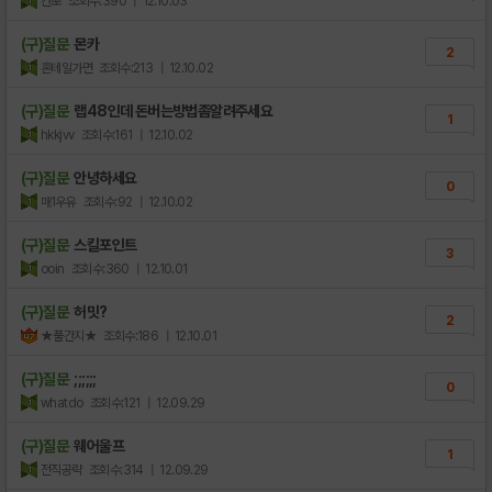
간뽀
조회수:390
| 12.10.03
(구)질문
몬카
2
혼테일가면
조회수:213
| 12.10.02
(구)질문
랩48인데 돈버는방법좀알려주세요
1
hkkjvv
조회수:161
| 12.10.02
(구)질문
안녕하세요
0
매1우유
조회수:92
| 12.10.02
(구)질문
스킬포인트
3
ooin
조회수:360
| 12.10.01
(구)질문
허밋?
2
★풀간지★
조회수:186
| 12.10.01
(구)질문
;;;;;;
0
whatdo
조회수:121
| 12.09.29
(구)질문
웨어울프
1
전직공략
조회수:314
| 12.09.29