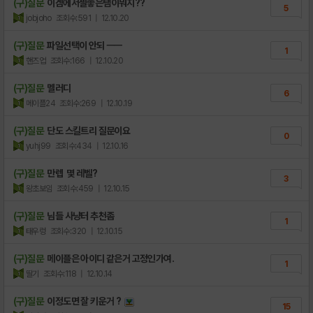
(구)질문
이겜에서젤좋은탬이뭐지??
5
jobjoho
조회수:591
| 12.10.20
(구)질문
파일선택이 안되 ㅡㅡ
1
핸즈업
조회수:166
| 12.10.20
(구)질문
멜러디
6
메이플24
조회수:269
| 12.10.19
(구)질문
단도 스킬트리 질문이요
0
yuhj99
조회수:434
| 12.10.16
(구)질문
만렙 몇 레벨?
3
왕초보임
조회수:459
| 12.10.15
(구)질문
님들 사냥터 추천좀
1
태우렁
조회수:320
| 12.10.15
(구)질문
메이플은 아이디 같은거 고정인가여.
1
딸기
조회수:118
| 12.10.14
(구)질문
이정도면 잘 키운거 ?
15