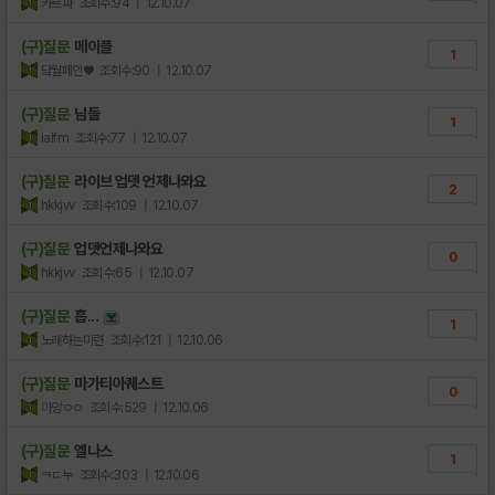
카르파
조회수:94
| 12.10.07
(구)질문
메이플
1
닼월페인♥
조회수:90
| 12.10.07
(구)질문
님들
1
ialfm
조회수:77
| 12.10.07
(구)질문
라이브 업뎃 언제나와요
2
hkkjvv
조회수:109
| 12.10.07
(구)질문
업뎃언제나와요
0
hkkjvv
조회수:65
| 12.10.07
(구)질문
흡...
1
노래하는미련
조회수:121
| 12.10.06
(구)질문
마가티아퀘스트
0
아앙ㅇㅇ
조회수:529
| 12.10.06
(구)질문
엘나스
1
ㅋㄷ누
조회수:303
| 12.10.06