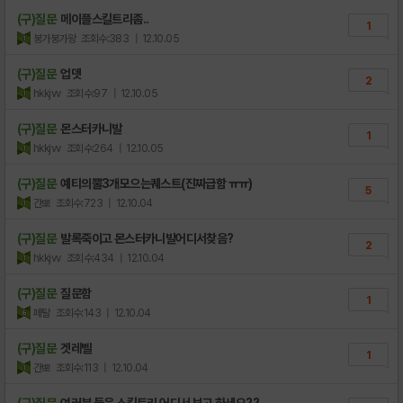
(구)질문
메이플스킬트리좀..
1
붕가붕가왕
조회수:383
| 12.10.05
(구)질문
업뎃
2
hkkjvv
조회수:97
| 12.10.05
(구)질문
몬스터카니발
1
hkkjvv
조회수:264
| 12.10.05
(구)질문
예티의뿔3개모으는퀘스트(진짜급함 ㅠㅠ)
5
간뽀
조회수:723
| 12.10.04
(구)질문
발록죽이고 몬스터카니발어디서찾음?
2
hkkjvv
조회수:434
| 12.10.04
(구)질문
질문함
1
페탈
조회수:143
| 12.10.04
(구)질문
겟레벨
1
간뽀
조회수:113
| 12.10.04
(구)질문
여러분 들은 스킬트리 어디서 보고 하세요??