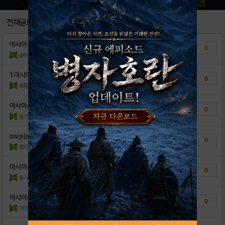
[정보] 팀별 세트덱 정보 by ..
56
전체글보기
[정보] 구단별 레전,플레 현황 b..
40
아시아 시리즈 우승팀은?
0
[정보] 포지션, 연도별 고급 선수 현황 ..
22
술취한불꽃
조회수:106
| 13.11.20
[정보] 시즌2 업적 단계별 보상 by ..
240
1.아시아시리즈 우승팀은?
0
와통령
조회수:92
| 13.11.20
아시아시리즈 우승팀은?
0
물기야이범지
조회수:101
| 13.11.20
mvp는
0
물기야이범지
조회수:83
| 13.11.20
아시아시리즈우승팀은?
0
물기야이범지
조회수:94
| 13.11.20
아시아시리즈 mvp는?
0
기미재고니1
조회수:92
| 13.11.20