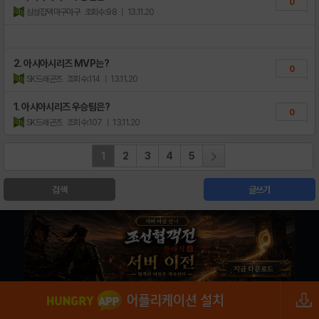
0
삼성잡덱마구마구
조회수:98
| 13.11.20
2. 아시아시리즈 MVP는?
0
SK드래곤즈
조회수:114
| 13.11.20
1. 아시아시리즈 우승팀은?
0
SK드래곤즈
조회수:107
| 13.11.20
1
2
3
4
5
검색
글쓰기