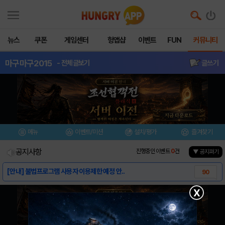
뉴스
쿠폰
게임센터
헝앱샵
이벤트
FUN
커뮤니티
마구마구2015
- 전체글보기
글쓰기
메뉴
이벤트/미션
설치/평가
즐겨찾기
공지사항
진행중인 이벤트
0
건
▼ 공지펴기
[안내] 불법프로그램 사용자 이용제한 예정 안..
90
[가이드] 마구마구 뉴가이드
1
X
[가이드] 마구마구 가이드
6
[정보] 가명선수들, 실제로는 누구?
232