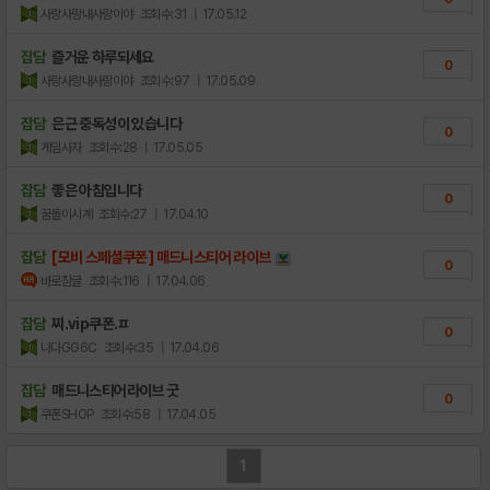
사랑사랑내사랑이야
조회수:31
| 17.05.12
잡담
즐거운 하루되세요
0
사랑사랑내사랑이야
조회수:97
| 17.05.09
잡담
은근 중독성이 있습니다
0
게임사자
조회수:28
| 17.05.05
잡담
좋은 아침입니다
0
꿈돌이시계
조회수:27
| 17.04.10
잡담
[모비 스페셜쿠폰] 매드니스티어 라이브
0
바로참글
조회수:116
| 17.04.06
잡담
찌.vip쿠폰.ㅍ
0
나다GG6C
조회수:35
| 17.04.06
잡담
매드니스티어라이브 굿
0
쿠폰SHOP
조회수:58
| 17.04.05
1