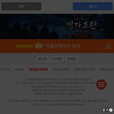
검색
글쓰기
로그인
PC버전
전체앱
|
|
|
|
|
회사소개
이용약관
개인정보 처리방침
청소년 보호정책
불법촬영물 신고센터
제휴광고문의
사업자등록번호:119-86-61101 (주)스마트나우 대표이사:송현두
주소: 서울시 금천구 가산디지털1로 171 연락처:063-284-8635 팩스:02-6265-0377
청소년보호책임자:김동욱
desk@hungryapp.co.kr
등록번호:서울아02322 | 등록일자:2016년4월25일
발행인:(주)스마트나우 송현두 | 편집인:김동욱
헝그리앱의 콘텐츠 및 기사는 저작권법의 보호를 받으므로, 무단 전재, 복사, 배포 등을 금합니다.
Copyright (c) HungryApp All Rights Reserved.