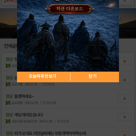
0
전체글보기
잡담
맛저하세요
0
쿄쿄라벨
조회수:55
| 17.10.30
오늘하루 안보기
닫기
잡담
곧 추석이 다가오네요 긴 연휴를 기다리면 즐겜..
0
쿄쿄라벨
조회수:19
| 17.09.15
잡담
즐겜하세요~
0
쿄쿄라벨
조회수:25
| 17.06.28
잡담
게임 재미있습니다
0
사랑사랑내사랑이야
조회수:28
| 17.05.15
잡담
비가 오네요 이런날씨에는 부침개먹어야하는데
0