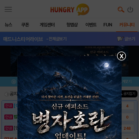
뉴스
쿠폰
게임센터
헝앱샵
이벤트
FUN
커뮤니티
매드니스티어라이브
- 전체글보기
글쓰기
X
메뉴
이벤트/미션
설치/평가
즐겨찾기
공지사항
진행중인 이벤트
0
건
▲ 공지접기
[이벤트] 웃음으로 매일매일 해피! 유머 게시..
4
밥알이의 헝앱통신 ⑲ “밥알이, 드디어 멀티를..
0
[안내] 헝그리앱 필수 상식! 밥알 획득 안내..
248
[모비 스페셜쿠폰] 매드니스티어 라이브