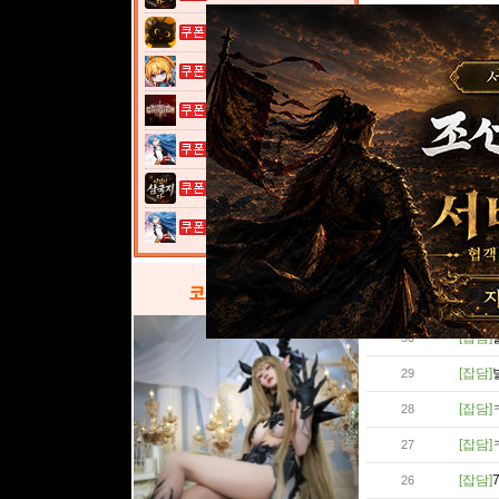
고양이 낚시터...
[잡담]
38
여전사 키우기...
[잡담]
37
그레이 사가
[잡담]
36
열혈강호: 넥...
[잡담]
35
이것이 삼국지...
[잡담]
34
열혈강호: 넥...
[잡담]
33
[잡담]
32
코스프레
갤러리
[잡담]
31
[잡담]
30
[잡담]
29
[잡담]
28
[잡담]
27
[잡담]
26