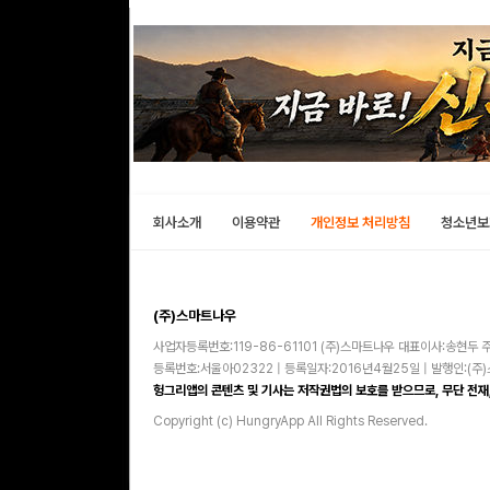
회사소개
이용약관
개인정보 처리방침
청소년보
(주)스마트나우
사업자등록번호:119-86-61101 (주)스마트나우 대표이사:송현두 주
등록번호:서울아02322 | 등록일자:2016년4월25일 | 발행인:(
헝그리앱의 콘텐츠 및 기사는 저작권법의 보호를 받으므로, 무단 전재,
Copyright (c) HungryApp All Rights Reserved.