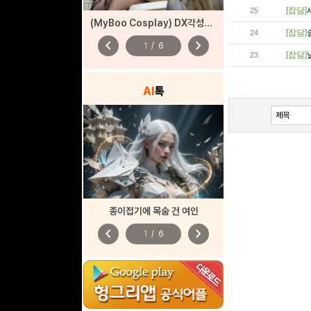
[잡담]
25
(MyBoo Cosplay) DX각성자들 드래곤 각성
[잡담]
24
chevron_left
chevron_right
1
/
6
[잡담]
23
AI
톡
종이접기에 목숨 건 여인
chevron_left
chevron_right
1
/
6