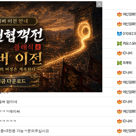
가정의달 5월 이군ㅎ
여신임화
냐무냐무냐무 ㅋㅋㅋㅋㅋㅋㅋㅋㅋㅋㅋㅋㅋㅋㅋㅋㅋ
여신임화
늦기전에 구글환불 300 받고 접네유....
01082
20장 정도로 계정 삽니다
카오스모
맛점~
ID나비
❤️ 찌V.I.P 포함쿠폰 ❤️
피루트
냐무냐무
ID나비
벌써 밤이군ㅋ
여신임화
출서쿠~ㅋ
여신임화
벌써 밤이네
ID나비
ㅋㅋㅋ재미써
여신임화
ㅋㅋㅋㅋㅋ
ID나비
7종=3천원 가능ㅋ문의주십시요
여신임화