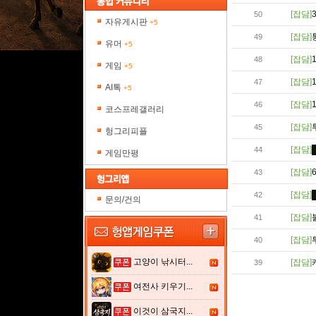
[잡담]
50
자유게시판
+5
[잡담]
49
유머
+5
[잡담]
48
게임
+5
[잡담]
47
AI톡
+5
[잡담]
46
코스프레갤러리
[잡담]
45
헝그리피플
[잡담]
44
게임만평
[잡담]
43
[잡담]
42
문의/건의
[잡담]
41
[잡담]
40
고양이 낚시터...
[잡담]
39
여전사 키우기...
이것이 삼국지...