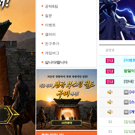
공략&팁
질문
이벤트
갤러리
친구추가
글번호
게임버그
[이벤트
삽니다/팝니다
밥알이의
[안내]
[사
[스
[게
[잡담]
52
[잡담]
51