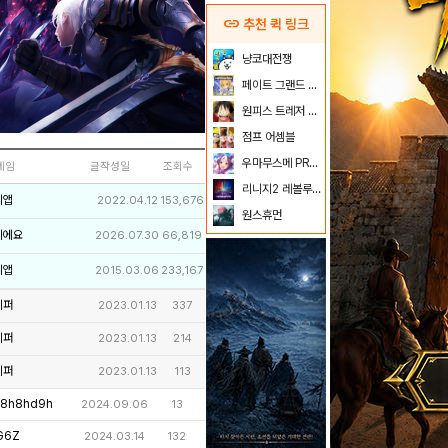
link
추천 퀵 링크
냥코대전쟁
페이트 그랜드 오더
원피스 트레저 크루즈
점프 어셈블
우마무스메 PRETTY DERBY
네임
글작성일
조회수
리니지2 레볼루션
리앱
2022.04.12
153,676
원스휴먼
이에요
2026.07.30
66,819
리앱
2015.03.06
233,167
키퍼
2023.01.13
337
키퍼
2023.01.13
214
키퍼
2023.01.13
113
8h8hd9h
2024.09.06
13
G6Z
2024.03.14
132