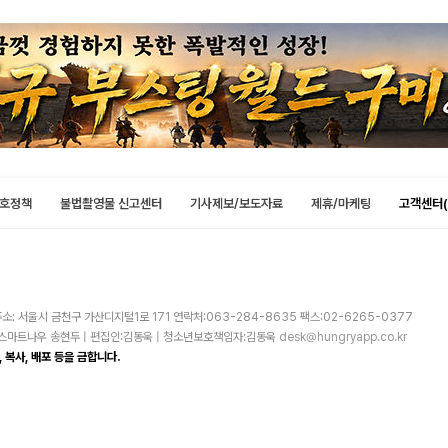
호정책
불법촬영물 신고센터
기사제보/보도자료
제휴/마케팅
고객센터(
소: 서울시 금천구 가산디지털1로 171 연락처:063-284-8635 팩스:02-6265-0377
주)스마트나우 송현두 | 편집인:김동욱 | 청소년보호책임자:김동욱
desk@hungryapp.co.kr
 복사, 배포 등을 금합니다.