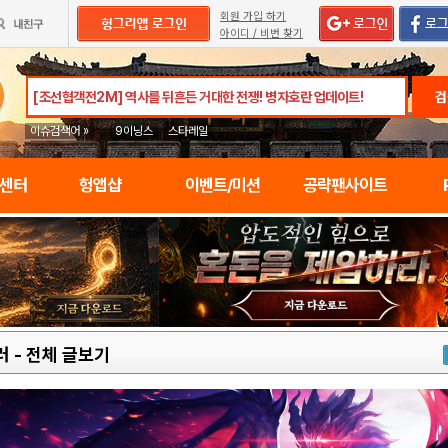
회원 가입 하기
아이디 / 비번 찾기
검
이슈검색어 »
9이닝스
스타레일
임센터
헝앱샵
이벤트/미션
공략팬사이트
러
-
전체 글보기