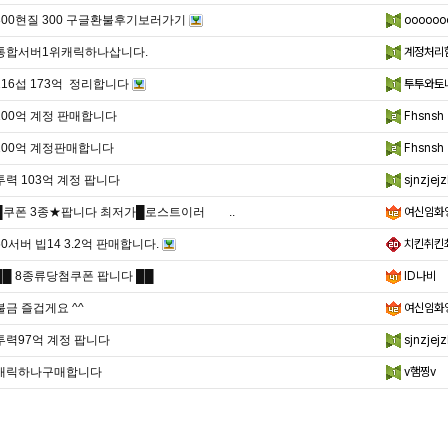
300현질 300 구글환불후기보러가기
oooooo
통합서버1위캐릭하나삽니다.
계정처리
116섭 173억 정리합니다
투투와토
100억 계정 판매합니다
Fhsnsh
100억 계정판매합니다
Fhsnsh
투력 103억 계정 팝니다
sjnzjejz
█쿠폰 3종★팝니다 최저가█로스트이러 ..
여신임화
60서버 빕14 3.2억 판매합니다.
치킨취킨
██ 8종류당첨쿠폰 팝니다 ██
ID나비
불금 즐겁게요 ^^
여신임화
투력97억 계정 팝니다
sjnzjejz
캐릭하나구매합니다
v햄찡v