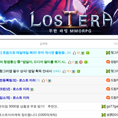
글제목
닉
헝그
] 웃음으로 매일매일 해피! 유머 게시판 활동왕..
(4)
18
밥알
 헝앱통신 ⑲ “밥알이, 드디어 멀티를 뛰기 시..
2
헝그
 헝그리앱 필수 상식! 밥알 획득 안내서
(248)
151
드림
전등록링크] - 로스트 이러
(1)
1
드림
크린샷] - 로스트 이러
드림
임소개] - 로스트 이러
편의점 3000원 상품권 무료 받기! 추천인..
gs77ge
로스트이러캐릭 정리합니다 (1000억캐릭)
성경민G