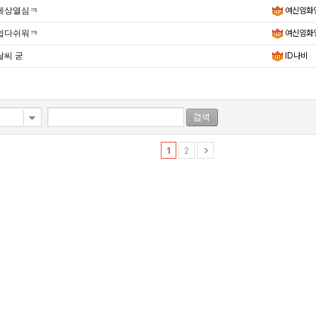
세상열심ㅋ
여신임화
쉽다쉬워ㅋ
여신임화
날씨 굳
ID나비
1
2