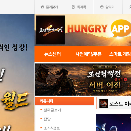
뉴스센터
사전예약/쿠폰
스마트 게
로스트 이
전체글보기
잡담
소식&정보