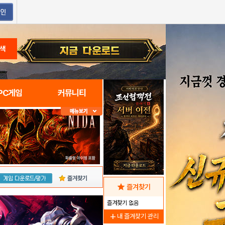
색
PC게임
커뮤니티
즐겨찾기
star
즐겨찾기
즐겨찾기 없음
add
내 즐겨찾기 관리