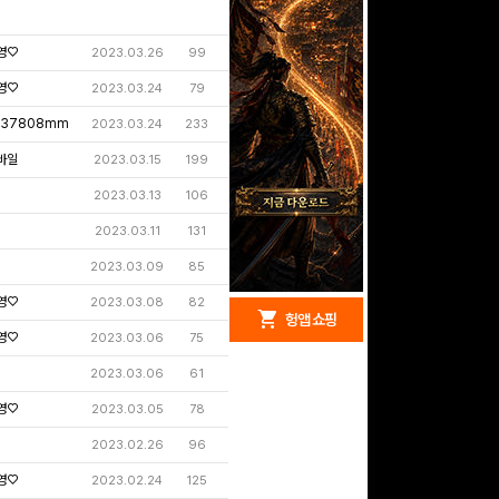
영♡
2023.03.26
99
영♡
2023.03.24
79
337808mm
2023.03.24
233
바일
2023.03.15
199
2023.03.13
106
2023.03.11
131
2023.03.09
85
영♡
2023.03.08
82
redeem
shopping_cart
헝앱 경품
헝앱 쇼핑
영♡
2023.03.06
75
2023.03.06
61
영♡
2023.03.05
78
구글 플레이 기프트카드
2023.02.26
96
15,000원 (추첨)
100
밥알
영♡
2023.02.24
125