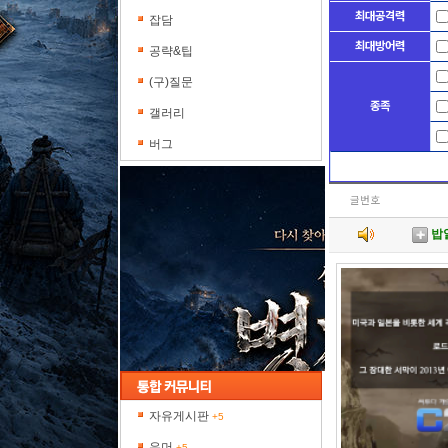
최대공격력
잡담
최대방어력
공략&팁
(구)질문
종족
갤러리
버그
글번호
밥
[
[
자유게시판
+5
유머
+5