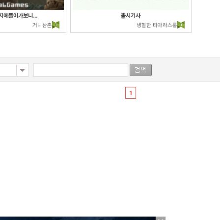
에들어가보니...
출시기사
거니삼촌
냉혈한 티아라스롱
1