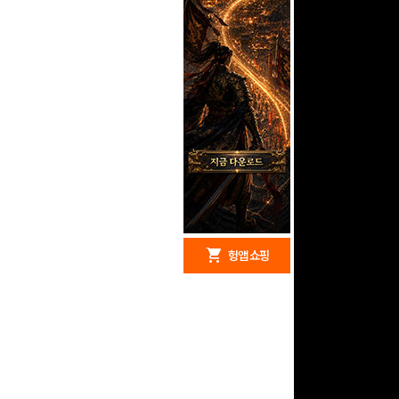
redeem
shopping_cart
헝앱 경품
헝앱 쇼핑
문화상품권 10000원
(추첨)
100
밥알