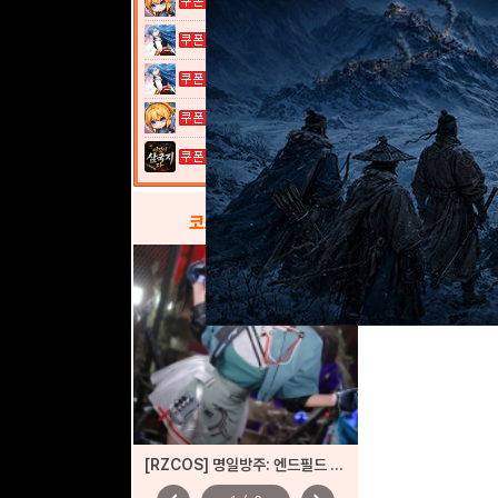
열혈강호: 넥...
열혈강호: 넥...
여전사 키우기...
이것이 삼국지...
코스프레
갤러리
[RZCOS] 명일방주: 엔드필드 - 진천우 (Model. 나리땽)