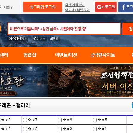
회원 가입 하기
아이디 / 비번 찾기
검
이슈검색어 »
9이닝스
바운티
임센터
헝앱샵
이벤트/미션
공략팬사이트
드래곤
-
갤러리
☆ x 8
☆ x 7
☆ x 6
☆ x 5
☆ x 4
☆ x 3
☆ x 2
☆ x 1