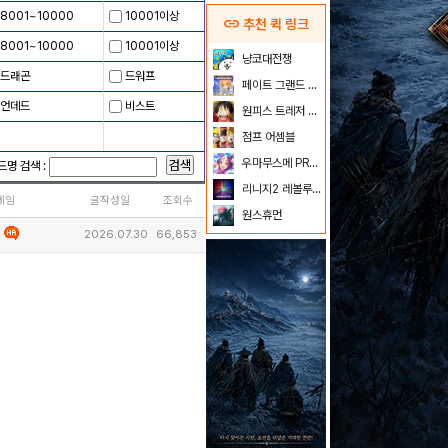
8001~10000
10001이상
link
추천 퀵 링크
8001~10000
10001이상
냥코대전쟁
드래곤
드워프
페이트 그랜드 오더
언데드
비스트
원피스 트레저 크루즈
점프 어셈블
우마무스메 PRETTY DERBY
검색
드명 검색 :
리니지2 레볼루션
네임
글작성일
조회수
원스휴먼
2026.07.30
66,853
2015.03.06
233,204
2022.04.12
153,712