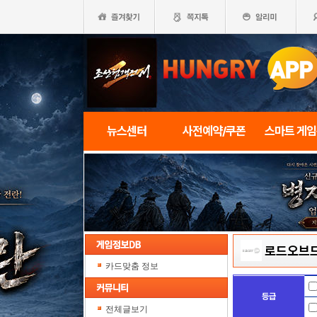
뉴스센터
사전예약/쿠폰
스마트 게
로드오브
카드맞춤 정보
등급
전체글보기