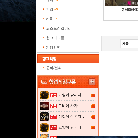
게임
+5
공식홈페이지
AI톡
+5
코스프레갤러리
헝그리피플
게임만평
문의/건의
고양이 낚시터...
그레이 사가
이것이 삼국지...
고양이 낚시터...
여전사 키우기...