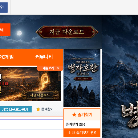
색
PC게임
커뮤니티
즐겨찾기
star
즐겨찾기
즐겨찾기 없음
add
내 즐겨찾기 관리