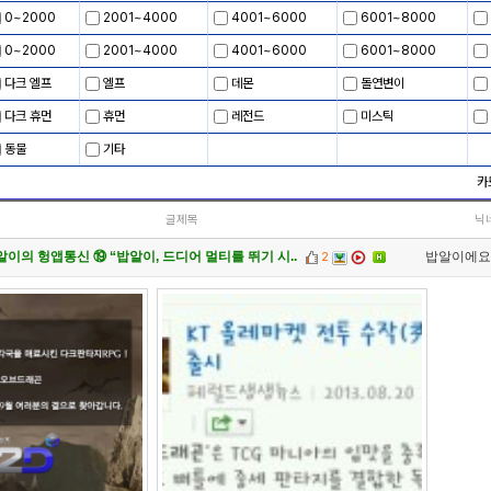
0~2000
2001~4000
4001~6000
6001~8000
0~2000
2001~4000
4001~6000
6001~8000
다크 엘프
엘프
데몬
돌연변이
다크 휴먼
휴먼
레전드
미스틱
동물
기타
카
글제목
닉
알이의 헝앱통신 ⑲ “밥알이, 드디어 멀티를 뛰기 시..
밥알이에요
2
안내] 헝그리앱 필수 상식! 밥알 획득 안내서
헝그리앱
(248)
151
이벤트] 웃음으로 매일매일 해피! 유머 게시판 활동왕..
헝그리앱
(4)
18