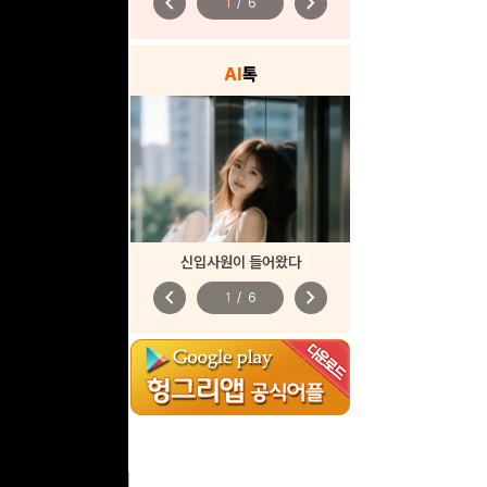
chevron_left
chevron_right
1
/
6
AI
톡
신입사원이 들어왔다
chevron_left
chevron_right
1
/
6