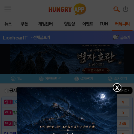
뉴스
쿠폰
게임센터
헝앱샵
이벤트
FUN
커뮤니티
LionheartT
- 전체글보기
글쓰기
메뉴
이벤트/미션
설치/평가
즐겨찾기
X
공지사항
진행중인 이벤트
0
건
▲ 공지접기
[이벤트] 웃음으로 매일매일 해피! 유머 게시..
4
밥알이의 헝앱통신 ⑲ “밥알이, 드디어 멀티를..
0
[안내] 헝그리앱 필수 상식! 밥알 획득 안내..
248
[스크린샷] - Lionheart Tactic..