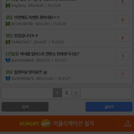
2
KingGuny
조회수:805
| 15.01.29
잡담
이번에도 이벤트 꽝이네요ㅜㅜ
3
뭐시여이게4188
조회수:181
| 15.01.29
잡담
반갑습니다ㅎㅎ
3
DARMSTADT
조회수:87
| 15.01.29
(구)질문
얘네들 일러스트 변화는 언제생기나요?
1
힙노틱과담배요정
조회수:231
| 15.01.27
잡담
질럿어요 떳어요!!!
7
힙노틱과담배요정
조회수:1,040
| 15.01.27
1
2
검색
글쓰기