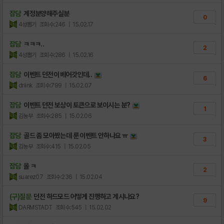
잡담
계정분양해주실분
0
4성뽑기
조회수:246
| 15.02.17
잡담
ㅋㅋㅋ..
2
4성뽑기
조회수:286
| 15.02.16
잡담
이벤트 던전이 베어갓인데..
6
driink
조회수:799
| 15.02.07
잡담
이벤트 던전 보상이 토큰으로 보이시는 분?
1
김농부
조회수:285
| 15.02.06
잡담
골드 좀 모아봤는데 룬 이벤트 안하나요 ㅠ
3
김농부
조회수:415
| 15.02.05
잡담
올 ㅋ
2
suarez07
조회수:236
| 15.02.04
(구)질문
던전 하드모드 어떻게 진행하고 계시나요?
9
DARMSTADT
조회수:545
| 15.02.02