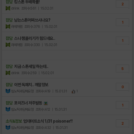
잡담
킹스톤 두배확률!
2
driink
조회수:561
| 15.02.01
잡담
남는스톤어찌쓰시나요?
1
라떼처럼
조회수:376
| 15.02.01
잡담
스나 챔올리기가 힘드네요..
1
라떼처럼
조회수:330
| 15.02.01
잡담
지금 스톤세일 하는데..
5
driink
조회수:259
| 15.02.01
잡담
이번 독패치.. 깨알정보
0
힙노틱과담배요정
조회수:419
| 15.01.31
1
잡담
포이즈너 저주발동
1
힙노틱과담배요정
조회수:412
| 15.01.31
소식&정보
업데이트소식 1/31 poisoner!!
2
힙노틱과담배요정
조회수:432
| 15.01.31