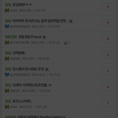
잡담
로딩화면!ㅋㅋ
0
driink
조회수:119
| 15.01.31
잡담
아아어아 포이즈너는 결국 업댓하질 안앗..
5
힙노틱과담배요정
조회수:351
| 15.01.30
영웅정보
영웅정보 Priest
4
뭐시여이게4188
조회수:784
| 15.01.30
2
잡담
선택장애..
2
라떼처럼
조회수:201
| 15.01.30
잡담
킹스톤이 안나와요 흐엉
2
힙노틱과담배요정
조회수:404
| 15.01.29
잡담
이제막 시작햇는데 조언좀..ㅠ
4
안동김씨
조회수:548
| 15.01.29
잡담
로즈스나이퍼..
7
driink
조회수:513
| 15.01.29
공략&팁
컴퓨터 버전에서 Battle failed to..