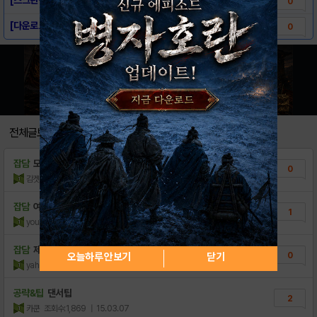
0
[다운로드링크] - Lionheart Tact..
0
전체글보기
잡담
모바일버전에서 유닛도감 못보나요?
0
감겟
조회수:171
| 15.07.09
잡담
여기는 챗방이 따로없나요? 컴퓨터로하니까 공용..
1
youkip
조회수:237
| 15.05.10
잡담
제대로 된 공략 올려주실 분 없나요?
0
오늘하루 안보기
닫기
yahoox
조회수:328
| 15.03.24
공략&팁
댄서팁
2
카쿤
조회수:1,869
| 15.03.07