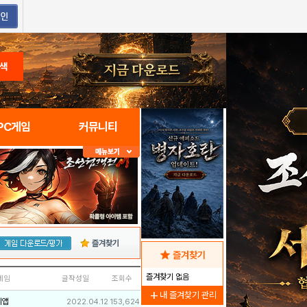
색
PC게임
커뮤니티
즐겨찾기
star
즐겨찾기
즐겨찾기 없음
네임
글작성일
조회수
add
내 즐겨찾기 관리
리앱
2022.04.12
153,624