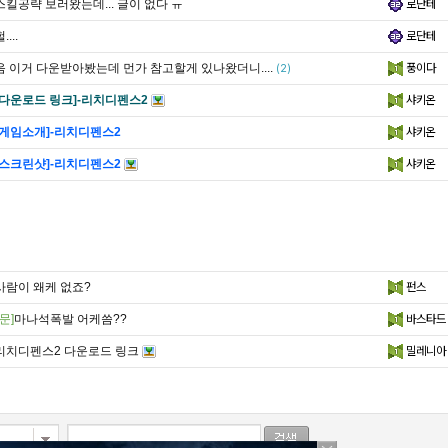
스킬공략 보러왔는데... 글이 없다 ㅠ
로단테
....
로단테
음 이거 다운받아봤는데 먼가 참고할게 있나왔더니....
풍이다
(2)
[다운로드 링크]-리치디펜스2
샤키온
[게임소개]-리치디펜스2
샤키온
[스크린샷]-리치디펜스2
샤키온
사람이 왜케 없죠?
펀스
문]
마나석폭발 어케씀??
바스타드
리치디펜스2 다운로드 링크
밀레니아