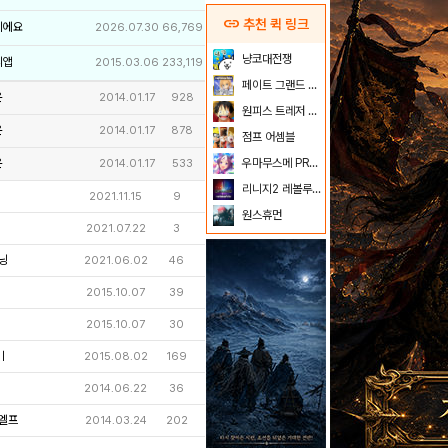
link
추천 퀵 링크
이에요
2026.07.30
66,769
냥코대전쟁
리앱
2015.03.06
233,119
페이트 그랜드 오더
온
2014.01.17
928
원피스 트레저 크루즈
온
2014.01.17
878
점프 어셈블
온
우마무스메 PRETTY DERBY
2014.01.17
533
리니지2 레볼루션
2021.11.15
9
원스휴먼
2021.07.22
3
닝
2021.06.02
46
2015.10.07
39
2015.10.07
30
ㅣ
2015.08.02
169
2014.06.22
36
엘프
2014.03.24
202