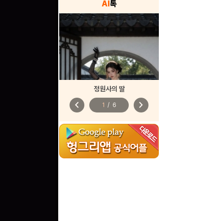
AI
톡
정원사의 딸
chevron_left
chevron_right
1
/
6