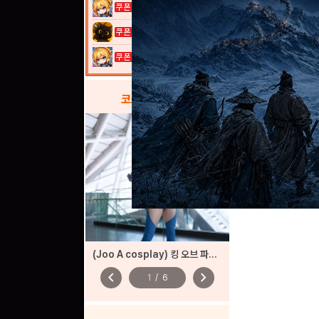
여전사 키우기...
고양이 낚시터...
여전사 키우기...
코스프레
갤러리
(Joo A cosplay) 킹 오브 파이터즈
chevron_left
chevron_right
1
/
6