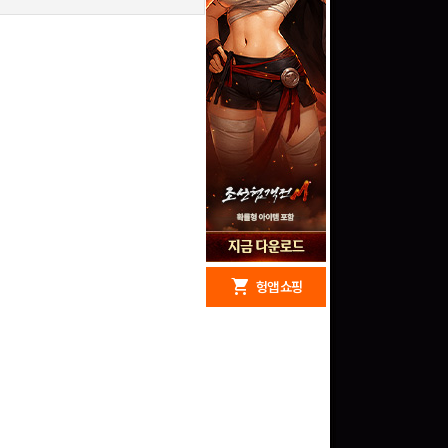
redeem
shopping_cart
헝앱 경품
헝앱 쇼핑
구글 플레이 기프트카드
15,000원 (추첨)
100
밥알