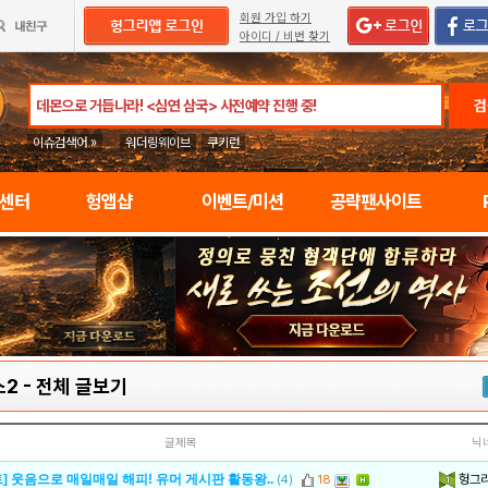
회원 가입 하기
아이디 / 비번 찾기
검
이슈검색어 »
워더링웨이브
쿠키런
임센터
헝앱샵
이벤트/미션
공략팬사이트
스2
-
전체 글보기
글제목
닉
헝그
] 웃음으로 매일매일 해피! 유머 게시판 활동왕..
(4)
18