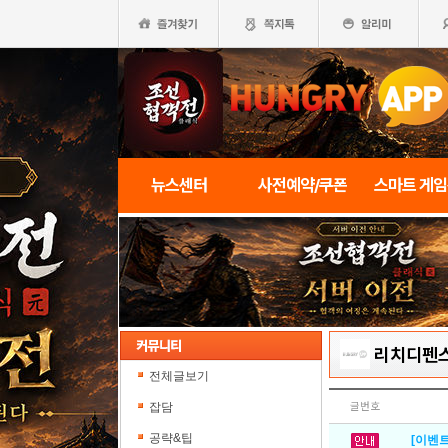
뉴스센터
사전예약/쿠폰
스마트 게
리치디펜
전체글보기
잡담
글번호
공략&팁
[이벤트