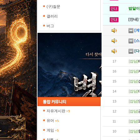
(구)질문
밥알이의
갤러리
[안내]
버그
[
[
[
[잡담]
17
[잡담]
16
[잡담]
15
[잡담]
14
[잡담]
13
자유게시판
[잡담]
+5
12
유머
+5
[잡담]
11
게임
+5
[잡담]
10