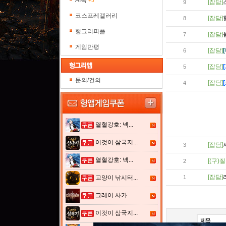
AI톡
+5
[잡담]
9
코스프레갤러리
[잡담]
헐
8
헝그리피플
[잡담]
7
게임만평
[잡담]
6
[잡담]
5
문의/건의
[잡담]
4
열혈강호: 넥...
이것이 삼국지...
[잡담]
3
열혈강호: 넥...
[(구)질
2
[잡담]
고양이 낚시터...
1
그레이 사가
이것이 삼국지...