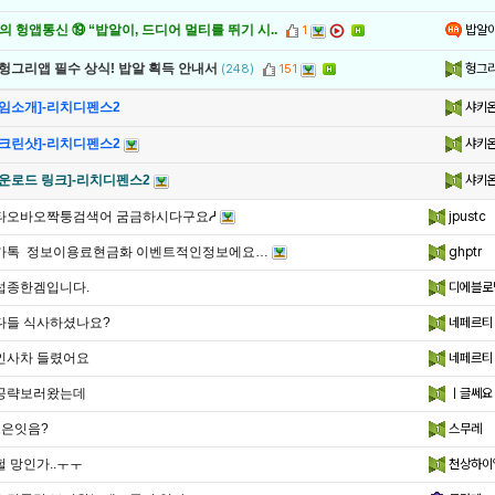
밥알
 헝앱통신 ⑲ “밥알이, 드디어 멀티를 뛰기 시..
1
헝그
 헝그리앱 필수 상식! 밥알 획득 안내서
(248)
151
샤키
게임소개]-리치디펜스2
샤키
스크린샷]-리치디펜스2
샤키
다운로드 링크]-리치디펜스2
타오바오짝퉁검색어 굼금하시다구요ᓱ
jpustc
카톡 정보이용료현금화 이벤트적인정보에요…
ghptr
섭종한겜입니다.
디에블로
다들 식사하셨나요?
네페르티
인사차 들렸어요
네페르티
공략보러왔는데
ㅣ글쎄요
1은잇음?
스무레
헐 망인가..ㅜㅜ
천상하이