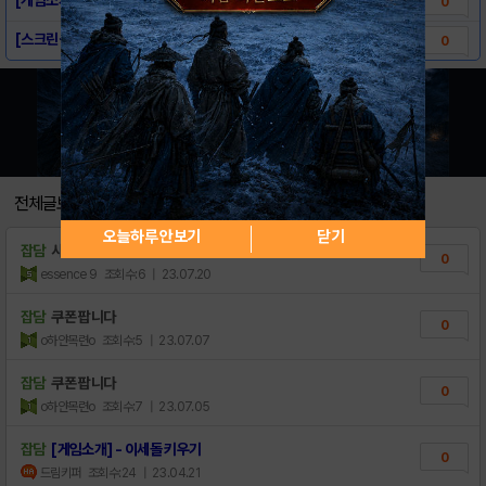
0
[스크린샷] - 이세돌 키우기
0
전체글보기
오늘하루 안보기
닫기
잡담
사전 등록 쿠폰 0.1
0
essence 9
조회수:6
| 23.07.20
잡담
쿠폰 팝니다
0
o하얀목련o
조회수:5
| 23.07.07
잡담
쿠폰 팝니다
0
o하얀목련o
조회수:7
| 23.07.05
잡담
[게임소개] - 이세돌 키우기
0
드림키퍼
조회수:24
| 23.04.21