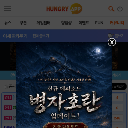
뉴스
쿠폰
게임센터
헝앱샵
이벤트
FUN
커뮤니티
이세돌키우기
- 전체글보기
글쓰기
X
메뉴
이벤트/미션
설치/평가
즐겨찾기
공지사항
진행중인 이벤트
0
건
▲ 공지접기
[이벤트] 웃음으로 매일매일 해피! 유머 게시..
4
밥알이의 헝앱통신 ⑲ “밥알이, 드디어 멀티를..
0
[안내] 헝그리앱 필수 상식! 밥알 획득 안내..
248
[게임소개] - 이세돌 키우기