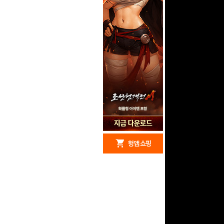
redeem
shopping_cart
헝앱 경품
헝앱 쇼핑
구글 플레이 기프트카드
15,000원 (추첨)
100
밥알