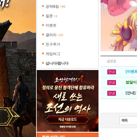
공략&팁
+50
질문
+1
이벤트
갤러리
+10
친구추가
게임버그
글번호
삽니다/팝니다
[이벤트
밥알이의
[안내]