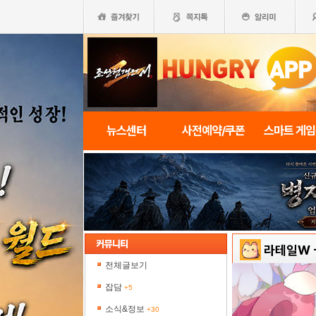
뉴스센터
사전예약/쿠폰
스마트 게
라테일W
전체글보기
잡담
+5
소식&정보
+30