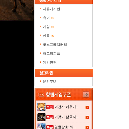
자유게시판
+5
유머
+5
게임
+5
AI톡
+5
코스프레갤러리
헝그리피플
게임만평
문의/건의
여전사 키우기...
이것이 삼국지...
열혈강호: 넥...