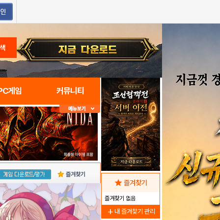
색
PC게임
커뮤니티
즐겨찾기
star
즐겨찾기
즐겨찾기 없음
add
내 즐겨찾기 관리