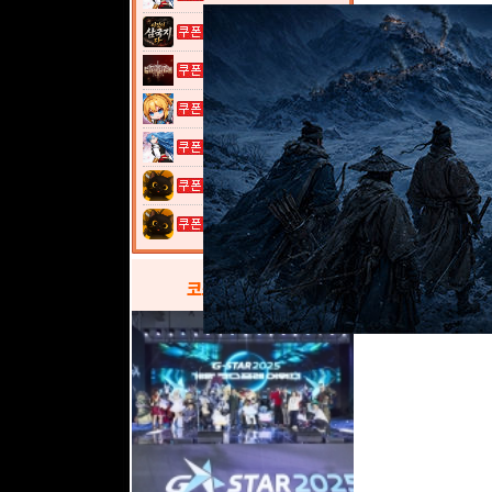
이것이 삼국지...
그레이 사가
여전사 키우기...
열혈강호: 넥...
고양이 낚시터...
고양이 낚시터...
코스프레
갤러리