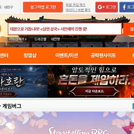
회원 가입 하기
아이디 / 비번 찾기
검
이슈검색어 »
드래곤볼
대전쟁
임센터
헝앱샵
이벤트/미션
공략팬사이트
-
게임버그