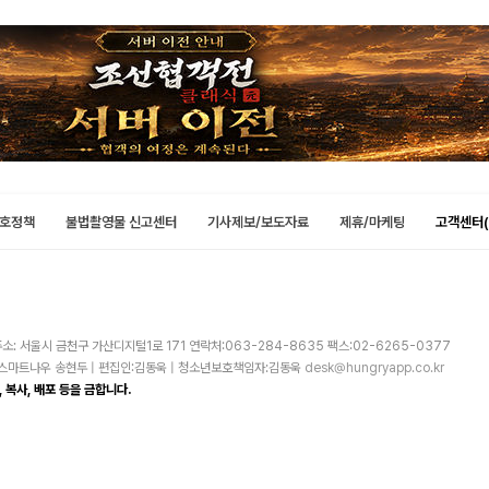
호정책
불법촬영물 신고센터
기사제보/보도자료
제휴/마케팅
고객센터(
소: 서울시 금천구 가산디지털1로 171 연락처:063-284-8635 팩스:02-6265-0377
주)스마트나우 송현두 | 편집인:김동욱 | 청소년보호책임자:김동욱
desk@hungryapp.co.kr
 복사, 배포 등을 금합니다.