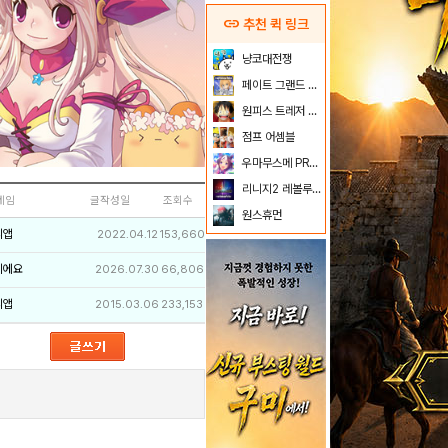
link
추천 퀵 링크
냥코대전쟁
페이트 그랜드 오더
원피스 트레저 크루즈
점프 어셈블
우마무스메 PRETTY DERBY
리니지2 레볼루션
네임
글작성일
조회수
원스휴먼
리앱
2022.04.12
153,660
이에요
2026.07.30
66,806
리앱
2015.03.06
233,153