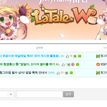
글제목
닉
헝그
] 웃음으로 매일매일 해피! 유머 게시판 활동왕..
(4)
18
밥알
 헝앱통신 ⑲ “밥알이, 드디어 멀티를 뛰기 시..
1
헝그
 헝그리앱 필수 상식! 밥알 획득 안내서
(248)
151