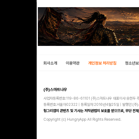
회사소개
이용약관
개인정보 처리방침
청소년보
(주)스마트나우
사업자등록번호:119-86-61101 (주)스마트나우 대표이사:송현두 주
등록번호:서울아02322 | 등록일자:2016년4월25일 | 발행인:(
헝그리앱의 콘텐츠 및 기사는 저작권법의 보호를 받으므로, 무단 전재,
Copyright (c) HungryApp All Rights Reserved.