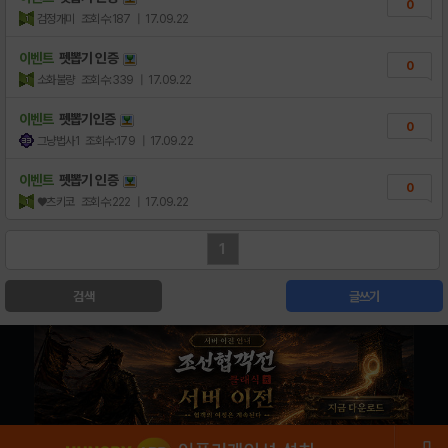
0
검정개미
조회수:187
| 17.09.22
이벤트
펫뽑기 인증
0
소화불량
조회수:339
| 17.09.22
이벤트
펫뽑기인증
0
그냥법사1
조회수:179
| 17.09.22
이벤트
펫뽑기 인증
0
♥츠키코
조회수:222
| 17.09.22
1
검색
글쓰기