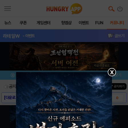
뉴스
쿠폰
게임센터
헝앱샵
이벤트
FUN
커뮤니티
라테일W
- 이벤트
글쓰기
X
메뉴
이벤트/미션
설치/평가
즐겨찾기
공지사항
진행중인 이벤트
0
건
▼ 공지펴기
[다운로드링크] - 라테일W
0
[스크린샷] - 라테일W
1
[게임소개] - 라테일W
0
[소식] 라테일W 그랜드 오픈 안내
0