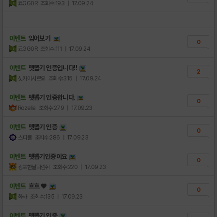
쿄GG0R
조회수:193
| 17.09.24
이벤트
입어보기
0
쿄GG0R
조회수:111
| 17.09.24
이벤트
펫뽑기 인증입니다!!
2
싯카이시로요
조회수:315
| 17.09.24
이벤트
펫뽑기 인증합니다.
0
Rozelia
조회수:279
| 17.09.23
이벤트
펫뽑기 인증
0
스피큘
조회수:286
| 17.09.23
이벤트
펫뽑기인증이요
0
광포한날다람쥐
조회수:220
| 17.09.23
이벤트
흐흐 ♥
0
화사
조회수:135
| 17.09.23
이벤트
펫뽑기 인증