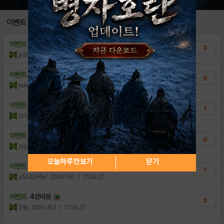
[모비 사전예약] 라테일W
0
이벤트
이벤트
저도 펫 뽑기 하고 ㅋ
0
jin87
조회수:575
| 17.09.28
이벤트
펫 뽑기 인증
0
ksk0634
조회수:371
| 17.09.28
이벤트
펫뽑기인증
1
모기시러요
조회수:222
| 17.09.27
이벤트
펫뽑기인증
0
심심할떈
조회수:138
| 17.09.27
오늘하루 안보기
닫기
이벤트
펫뽑기인증
1
냥코코코콕냥
조회수:150
| 17.09.27
이벤트
4성이용
0
닭둘
조회수:193
| 17.09.27