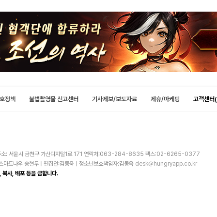
호정책
불법촬영물 신고센터
기사제보/보도자료
제휴/마케팅
고객센터(
소: 서울시 금천구 가산디지털1로 171 연락처:063-284-8635 팩스:02-6265-0377
주)스마트나우 송현두 | 편집인:김동욱 | 청소년보호책임자:김동욱
desk@hungryapp.co.kr
 복사, 배포 등을 금합니다.