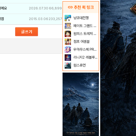
link
추천 퀵 링크
이에요
2026.07.30
66,899
냥코대전쟁
리앱
2015.03.06
233,257
페이트 그랜드 오더
원피스 트레저 크루즈
점프 어셈블
우마무스메 PRETTY DERBY
리니지2 레볼루션
원스휴먼