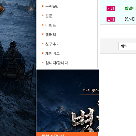
공략&팁
밥알이의
질문
[안내]
이벤트
갤러리
친구추가
게임버그
삽니다/팝니다