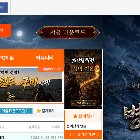
색
PC게임
커뮤니티
즐겨찾기
star
즐겨찾기
즐겨찾기 없음
네임
글작성일
조회수
add
내 즐겨찾기 관리
리앱
2022.04.12
153,774