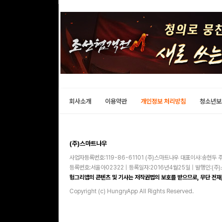
회사소개
이용약관
개인정보 처리방침
청소년보
(주)스마트나우
사업자등록번호:119-86-61101 (주)스마트나우 대표이사:송현두 주
등록번호:서울아02322 | 등록일자:2016년4월25일 | 발행인:(
헝그리앱의 콘텐츠 및 기사는 저작권법의 보호를 받으므로, 무단 전재,
Copyright (c) HungryApp All Rights Reserved.