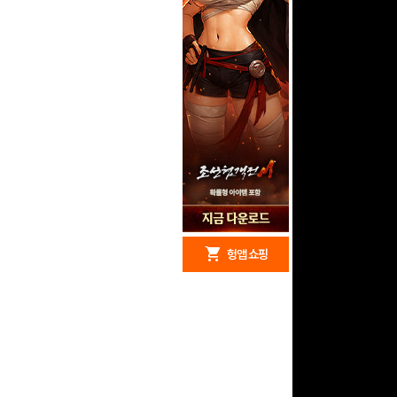
redeem
shopping_cart
헝앱 경품
헝앱 쇼핑
문화상품권 5000원 (추
첨)
100
밥알