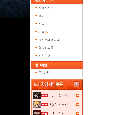
자유게시판
+5
유머
+5
게임
+5
AI톡
+5
코스프레갤러리
헝그리피플
게임만평
문의/건의
이것이 삼국지...
여전사 키우기...
그레이 사가