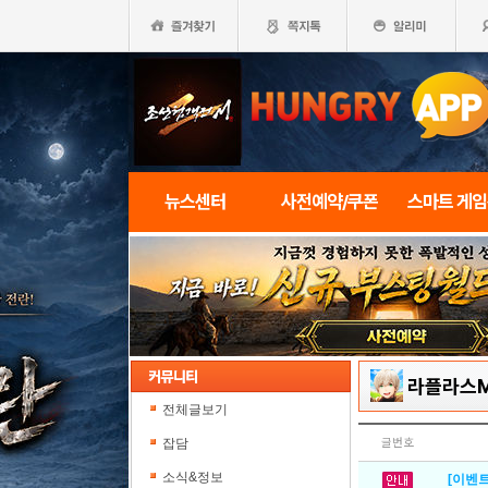
뉴스센터
사전예약/쿠폰
스마트 게
라플라스
전체글보기
잡담
글번호
소식&정보
[이벤트