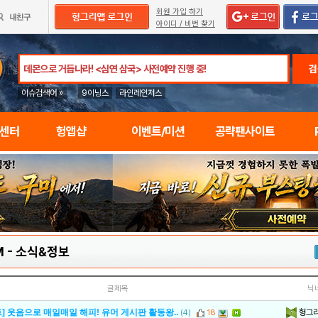
회원 가입 하기
아이디 / 비번 찾기
검
이슈검색어 »
9이닝스
라인레인저스
임센터
헝앱샵
이벤트/미션
공략팬사이트
M
-
소식&정보
글제목
닉
헝그
] 웃음으로 매일매일 해피! 유머 게시판 활동왕..
(4)
18