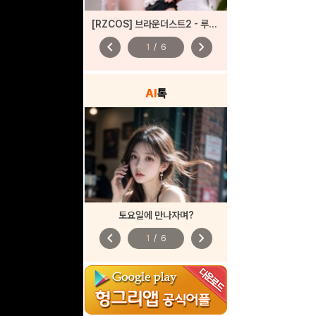
[RZCOS] 브라운더스트2 - 루비아 (しる/sɪʀᴜ)
chevron_left
chevron_right
1
/
6
AI
톡
토요일에 만나자며?
chevron_left
chevron_right
1
/
6