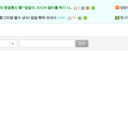
밥알
 헝앱통신 ⑲ “밥알이, 드디어 멀티를 뛰기 시..
2
헝그
 헝그리앱 필수 상식! 밥알 획득 안내서
(248)
151