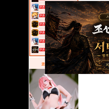
열혈강호: 넥...
여전사 키우기...
고양이 낚시터...
고양이 낚시터...
열혈강호: 넥...
이것이 삼국지...
코스프레
갤러리