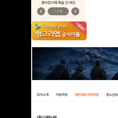
종이접기에 목숨 건 여인
chevron_left
chevron_right
1
/
6
회사소개
이용약관
개인정보 처리방침
청소년보
(주)스마트나우