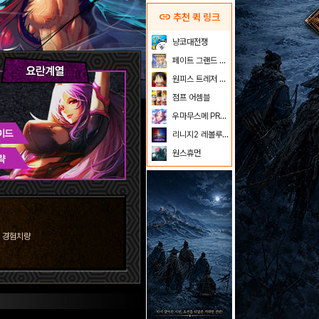
link
추천 퀵 링크
냥코대전쟁
페이트 그랜드 오더
원피스 트레저 크루즈
점프 어셈블
우마무스메 PRETTY DERBY
리니지2 레볼루션
원스휴먼
젼 경험치량