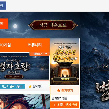
색
PC게임
커뮤니티
즐겨찾기
star
즐겨찾기
즐겨찾기 없음
add
내 즐겨찾기 관리