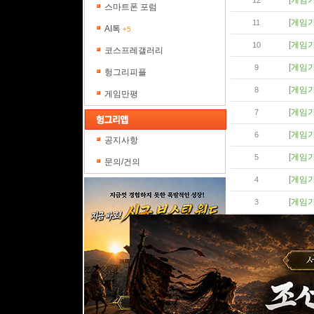
[게임
12
스마트폰 포럼
[게임
11
AI톡
+5
[게임
10
코스프레갤러리
[게임
9
헝그리피플
[게임
8
게임만평
[게임
7
[게임
6
공지사항
[게임
5
문의/건의
[게임
4
[게임
3
[게임
2
[게임
1