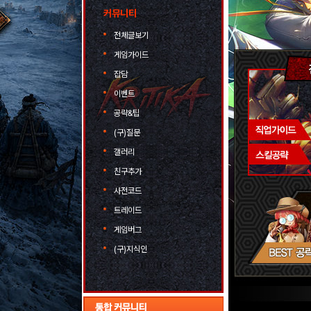
커뮤니티
전체글보기
게임가이드
잡담
이벤트
공략&팁
(구)질문
갤러리
친구추가
사전코드
트레이드
게임버그
(구)지식인