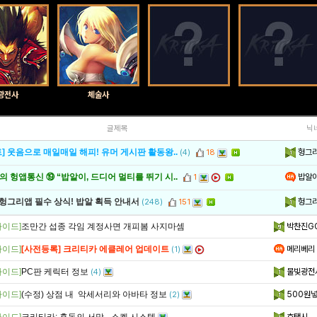
광전사
체술사
글제목
닉
헝그
] 웃음으로 매일매일 해피! 유머 게시판 활동왕..
(4)
18
밥알
 헝앱통신 ⑲ “밥알이, 드디어 멀티를 뛰기 시..
1
헝그
 헝그리앱 필수 상식! 밥알 획득 안내서
(248)
151
가이드]
조만간 섭종 각임 계정사면 개피봄 사지마셈
박찬진G
가이드]
[사전등록] 크리티카 에클레어 업데이트
메리베리
(1)
가이드]
PC판 케릭터 정보
물빛광전
(4)
가이드]
(수정) 상점 내 악세서리와 아바타 정보
500원
(2)