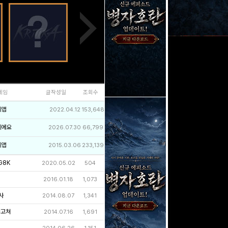
네임
글작성일
조회수
리앱
2022.04.12
153,648
이에요
2026.07.30
66,799
리앱
2015.03.06
233,139
G8K
2020.05.02
504
2016.01.18
1,073
사
2014.08.07
1,341
넣고쳐
2014.07.16
1,691