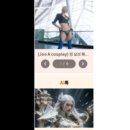
(Joo A cosplay) 킹 오브 파이터즈
chevron_left
chevron_right
1
/
6
AI
톡