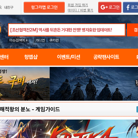
회원 가입 하기
아이디 / 비번 찾기
검
이슈검색어 »
가디언
쿠키런
임센터
헝앱샵
이벤트/미션
공략팬사이트
 해적왕의 분노
-
게임가이드