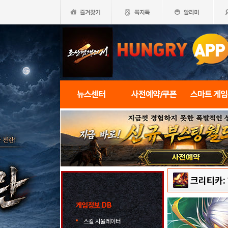
뉴스센터
사전예약/쿠폰
스마트 게
크리티카:
게임정보 DB
스킬 시뮬레이터