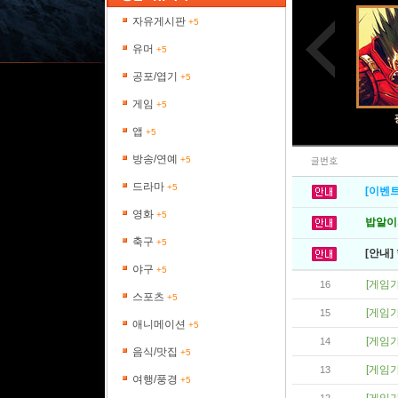
자유게시판
+5
유머
+5
공포/엽기
+5
게임
+5
앱
+5
방송/연예
+5
글번호
드라마
+5
[이벤트
영화
+5
밥알이의
축구
+5
[안내]
야구
+5
[게임
16
스포츠
+5
[게임
15
애니메이션
+5
[게임
14
음식/맛집
+5
[게임
13
여행/풍경
+5