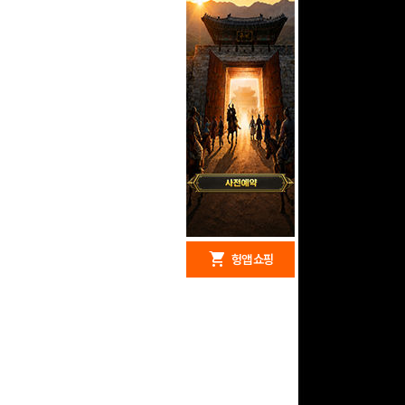
redeem
shopping_cart
헝앱 경품
헝앱 쇼핑
구글 플레이 기프트카드
5,000원 (추첨)
100
밥알