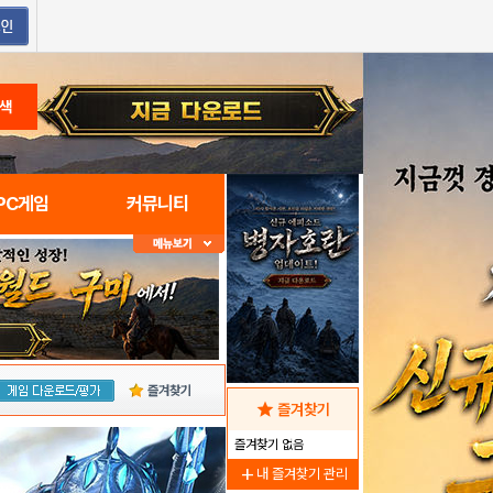
색
PC게임
커뮤니티
즐겨찾기
star
즐겨찾기
즐겨찾기 없음
add
내 즐겨찾기 관리