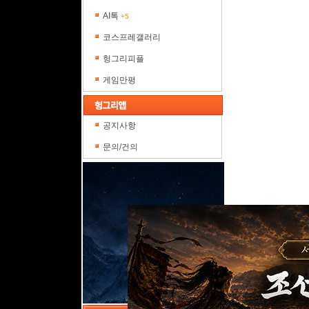
AI톡
+5
코스프레갤러리
헝그리피플
게임만평
공지사항
문의/건의