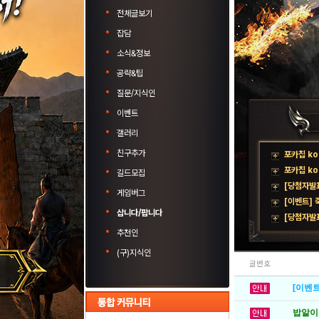
전체글보기
잡담
소식&정보
공략&팁
질문/지식인
이벤트
갤러리
친구추가
포카칩 k
포카칩 ko
길드모집
[당첨자발표
게임버그
[이벤트] 
삽니다/팝니다
[당첨자발
추천인
(구)지식인
글번호
[이벤트
밥알이의