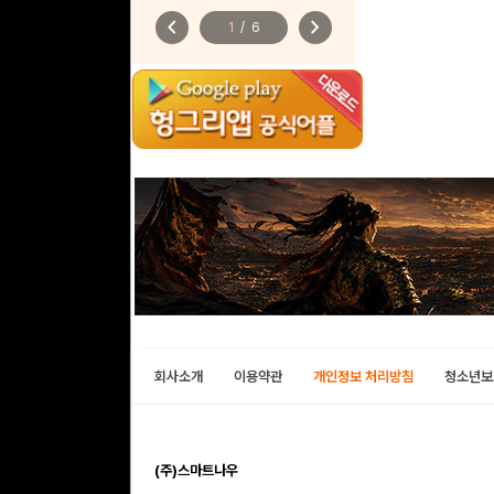
chevron_left
chevron_right
1
/
6
회사소개
이용약관
개인정보 처리방침
청소년보
(주)스마트나우