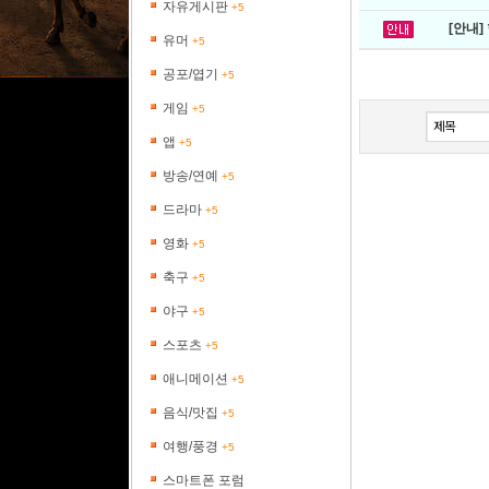
자유게시판
+5
[안내]
유머
+5
공포/엽기
+5
게임
+5
앱
+5
방송/연예
+5
드라마
+5
영화
+5
축구
+5
야구
+5
스포츠
+5
애니메이션
+5
음식/맛집
+5
여행/풍경
+5
스마트폰 포럼