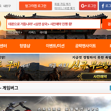
회원 가입 하기
아이디 / 비번 찾기
검
이슈검색어 »
리버스
라이벌
임센터
헝앱샵
이벤트/미션
공략팬사이트
-
게임버그