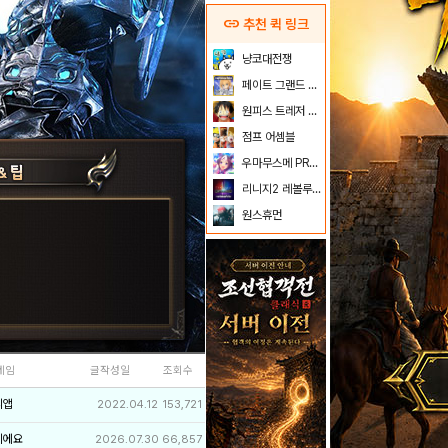
link
추천 퀵 링크
냥코대전쟁
페이트 그랜드 오더
원피스 트레저 크루즈
점프 어셈블
우마무스메 PRETTY DERBY
리니지2 레볼루션
원스휴먼
네임
글작성일
조회수
리앱
2022.04.12
153,721
이에요
2026.07.30
66,857