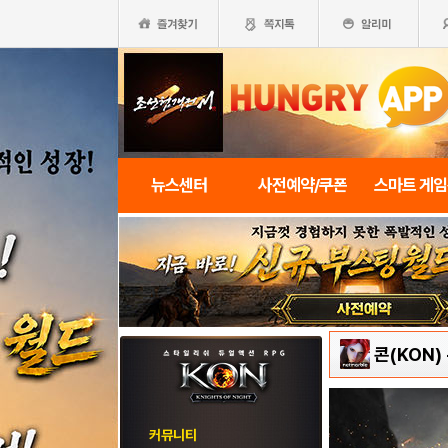
뉴스센터
사전예약/쿠폰
스마트 게
콘(KON)
커뮤니티