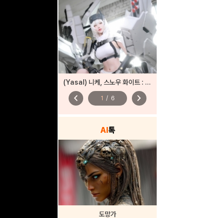
(Yasal) 니케, 스노우 화이트 : 헤비암즈
chevron_left
chevron_right
1
/
6
AI
톡
도망가