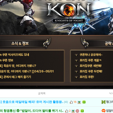
on 쿠폰 빅사이즈에도 있네
쿠폰하나 공유해여~
n 쿠폰 정보
포카칩 쿠폰 개꿀ㅋ
] 죽음의 땅, 어디까지 가봤니?
포카칩쿠폰 세번째!
죽음의 땅, 어디까지 가봤니? []04/26~05/01
포카칩 쿠폰 두번째!
표] 콘에서 태그 매치 즐기기
포카칩 쿠폰!
글제목
닉
헝그
] 웃음으로 매일매일 해피! 유머 게시판 활동왕..
(4)
18
밥알
 헝앱통신 ⑲ “밥알이, 드디어 멀티를 뛰기 시..
2