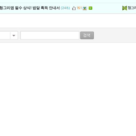
헝그
 헝그리앱 필수 상식! 밥알 획득 안내서
(248)
151