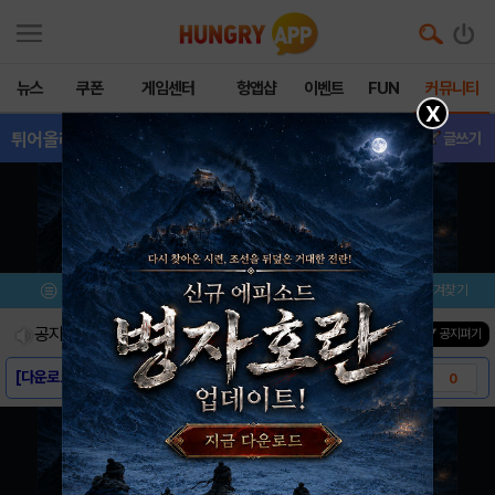
뉴스
쿠폰
게임센터
헝앱샵
이벤트
FUN
커뮤니티
X
튀어올라라!잉어킹
- 이벤트
글쓰기
메뉴
이벤트/미션
설치/평가
즐겨찾기
공지사항
진행중인 이벤트
0
건
▼ 공지펴기
[다운로드링크] - 튀어올라라! 잉어킹
0
[스크린샷] - 튀어올라라! 잉어킹
0
[게임소개] - 튀어올라라! 잉어킹
0