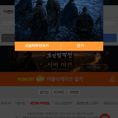
이벤트
검색
글쓰기
오늘하루 안보기
닫기
로그인
PC버전
전체앱
|
|
|
|
|
회사소개
이용약관
개인정보 처리방침
청소년 보호정책
불법촬영물 신고센터
제휴광고문의
사업자등록번호:119-86-61101 (주)스마트나우 대표이사:송현두
주소: 서울시 금천구 가산디지털1로 171 연락처:063-284-8635 팩스:02-6265-0377