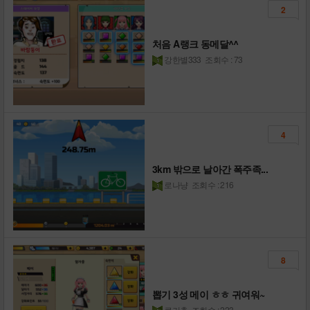
2
처음 A랭크 동메달^^
강한별333
조회수 : 73
4
3km 밖으로 날아간 폭주족...
로나냥
조회수 : 216
8
뽑기 3성 메이 ㅎㅎ 귀여워~
쿠키춘
조회수 : 223