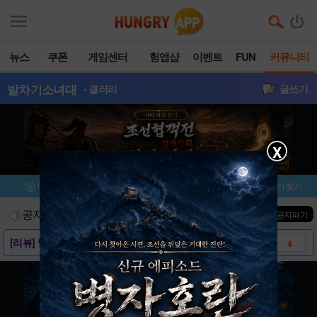
뉴스
쿠폰
게임센터
헝앱샵
이벤트
FUN
커뮤니티
발차기소녀대
- 갤러리
글쓰기
X
메뉴
이벤트/미션
설치/평가
즐겨찾기
공지사항
진행중인 이벤트
0
건
▼ 공지펴기
[리뷰] 발차기소녀대, 생활속에 쌓인 스트레스..
4
[가이드] 발차기소녀대를 시작하는 초보의 발걸..
4
[공략] 발차기소녀대 고득점 비법!!
11
[공략] 발차기소녀대 숙련석 도감