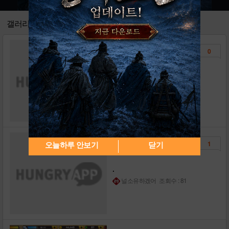
2
[공략] 발차기소녀대 캐릭터 도감!
2
갤러리
[공략] 발차기소녀대 타겟 도감!
1
0
[동영상] 발차기소녀대 플레이 영상!
1
[영상] 초보를 위한 TIP 영상 보러가기!
6
순차공연 16
널소유하겠어
조회수 : 89
[안내] 사전이벤트 등록 방법 & 추가공지
2
[안내] 발차기소녀대 대규모 업데이트 예정
0
[안내] 마일리지샵 발차기소녀대 응모 안내
0
[안내] 대규모 업데이트 연장 공지
1
1
오늘하루 안보기
닫기
.
널소유하겠어
조회수 : 81