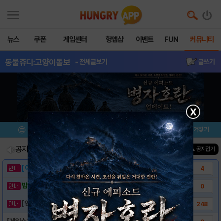
뉴스
쿠폰
게임센터
헝앱샵
이벤트
FUN
커뮤니티
동물쥬디:고양이돌보
- 전체글보기
글쓰기
X
메뉴
이벤트/미션
설치/평가
즐겨찾기
공지사항
진행중인 이벤트
0
건
▲ 공지접기
[이벤트] 웃음으로 매일매일 해피! 유머 게시..
4
밥알이의 헝앱통신 ⑲ “밥알이, 드디어 멀티를..
0
[안내] 헝그리앱 필수 상식! 밥알 획득 안내..
248
[게임소개] - 동물쥬디: 고양이 돌보기