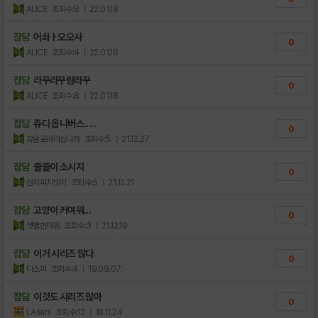
ALlCE
조회수:8
| 22.01.18
잡담
어솨ㅏ오오사
0
ALlCE
조회수:4
| 22.01.18
잡담
라꾸라꾸람라꾸
0
ALlCE
조회수:8
| 22.01.18
잡담
쥬디 옵니버스.....
0
뷰슬로바아십니까
조회수:5
| 21.12.27
잡담
줄줄이 소시지
0
산치피치빗치
조회수:5
| 21.12.21
잡담
고양이 커여워...
0
샛별한마음
조회수:3
| 21.12.19
잡담
이거 시리즈 많다
0
디스피
조회수:4
| 19.09.07
잡담
이것도 시리즈 많아
0
LAsahi
조회수:12
| 18.11.24