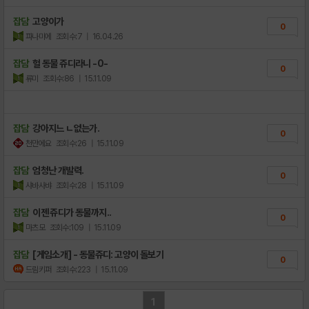
잡담
고양이가
0
파나미에
조회수:7
| 16.04.26
잡담
헐 동물 쥬디라니 -0-
0
류미
조회수:86
| 15.11.09
잡담
강아지느 ㄴ없는가.
0
천만에요
조회수:26
| 15.11.09
잡담
엄청난 개발력.
0
샤바사뱌
조회수:28
| 15.11.09
잡담
이젠 쥬디가 동물까지..
0
마츠모
조회수:109
| 15.11.09
잡담
[게임소개] - 동물쥬디: 고양이 돌보기
0
드림키퍼
조회수:223
| 15.11.09
1