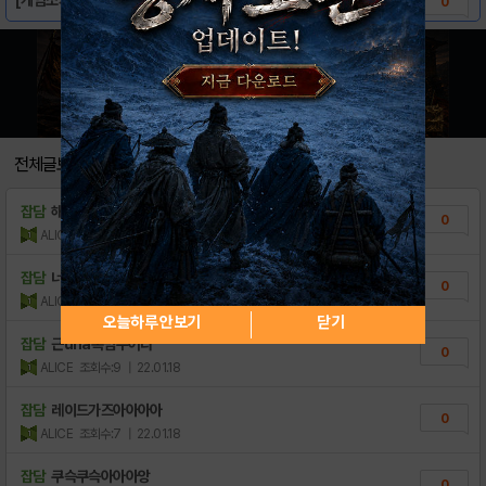
0
전체글보기
잡담
해는졌습니다
0
ALlCE
조회수:9
| 22.01.18
잡담
너이게 웃거지금?
0
ALlCE
조회수:7
| 22.01.18
오늘하루 안보기
닫기
잡담
근uha록멈주어라
0
ALlCE
조회수:9
| 22.01.18
잡담
레이드가즈아아아아
0
ALlCE
조회수:7
| 22.01.18
잡담
쿠슥쿠슥아아아앙
0