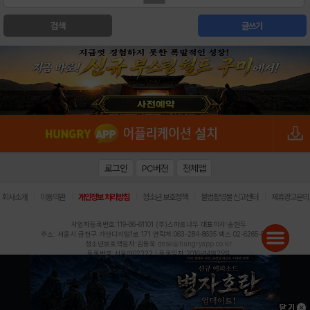
검색
글쓰기
로그인
PC버전
전체앱
|
|
|
|
|
회사소개
이용약관
개인정보 처리방침
청소년 보호정책
불법촬영물 신고센터
제휴광고문의
사업자등록번호:119-86-61101 (주)스마트나우 대표이사:송현두
주소: 서울시 금천구 가산디지털1로 171 연락처:063-284-8635 팩스:02-6265-0377
청소년보호책임자:김동욱
desk@hungryapp.co.kr
등록번호:서울아02322 | 등록일자:2016년4월25일
발행인:(주)스마트나우 송현두 | 편집인:김동욱
헝그리앱의 콘텐츠 및 기사는 저작권법의 보호를 받으므로, 무단 전재, 복사, 배포 등을 금합니다.
Copyright (c) HungryApp All Rights Reserved.