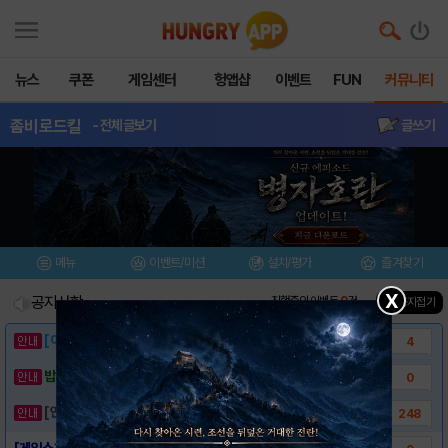
뉴스
쿠폰
게임센터
헝앱샵
이벤트
FUN
커뮤니티
좀비로드킬
- 전체글보기
글쓰기
메뉴
이벤트/미션
설치/평가
즐겨찾기
X
공지사항
진행중인 이벤트
0
건
▲ 공지접기
[이벤트] 웃음으로 매일매일 해피! 유머 게시..
4
밥알이의 헝앱통신 ⑲ “밥알이, 드디어 멀티를..
0
[안내] 헝그리앱 필수 상식! 밥알 획득 안내..
248
[게임소개] - 좀비로드킬