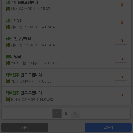
잡담
이름보고왔는데
0
니찬
조회수:35
| 14.05.07
잡담
냠냠
0
에픽포켓
조회수:18
| 14.05.04
잡담
친구구해요
0
에픽포켓
조회수:19
| 14.05.04
잡담
냠냠
0
24색크레용
조회수:5
| 14.05.04
카톡친추
친구 구합니다.
0
찡77
조회수:47
| 14.05.03
카톡친추
친구 구합니다.
0
NinFa
조회수:30
| 14.05.02
1
2
검색
글쓰기