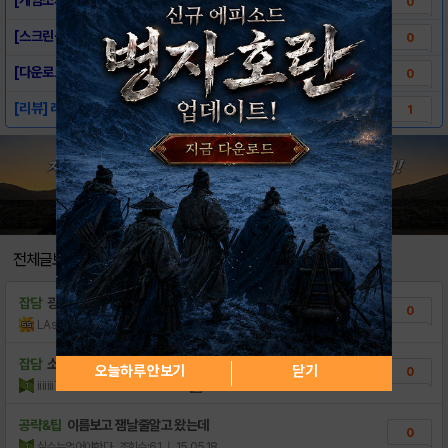
0
[스크린샷] - 좀비로드킬
0
[다운로드링크] - 좀비로드킬
0
[리뷰] 레이싱인가, 액션인가? 좀비로드킬 f..
1
전체글보기
잡담
광고 안봐
0
LAsahi
조회수:4
| 18.12.01
잡담
소피아캡틴 구매 여기서 알아보세요♥
오늘하루 안보기
닫기
0
iiiiiii7
조회수:43
| 16.04.05
1
공략&팁
이름보고 잼날줄알고 왔는데
0
실수는없어야한다
조회수:61
| 15.05.18