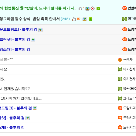
밥알
 헝앱통신 ⑲ “밥알이, 드디어 멀티를 뛰기 시..
1
헝그
 헝그리앱 필수 상식! 밥알 획득 안내서
(248)
151
드림
운로드링크] - 불후의 검
드림
크린샷] - 불후의 검
드림
임소개] - 불후의 검
세요~^^
구름사
세요
아기천사
미있
아기천사
시언제했습니까??
육쌈GG
 10서버까지 열려있네요...
그라드리
드링크] - 불후의 검
드림키퍼
샷] - 불후의 검
드림키퍼
개] - 불후의 검
드림키퍼