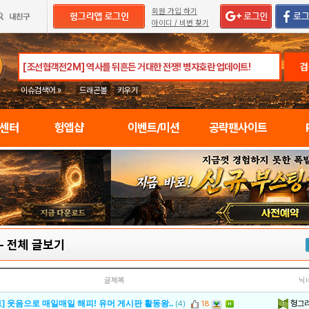
회원 가입 하기
아이디 / 비번 찾기
검
이슈검색어 »
드래곤볼
키우기
임센터
헝앱샵
이벤트/미션
공략팬사이트
-
전체 글보기
글제목
닉
헝그
] 웃음으로 매일매일 해피! 유머 게시판 활동왕..
(4)
18