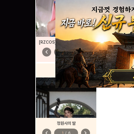
[RZCOS] 브라운더스트2 - 실비아 (Model. 나리땽)
chevron_left
chevron_right
1
/
6
AI
톡
정원사의 딸
chevron_left
chevron_right
1
/
6