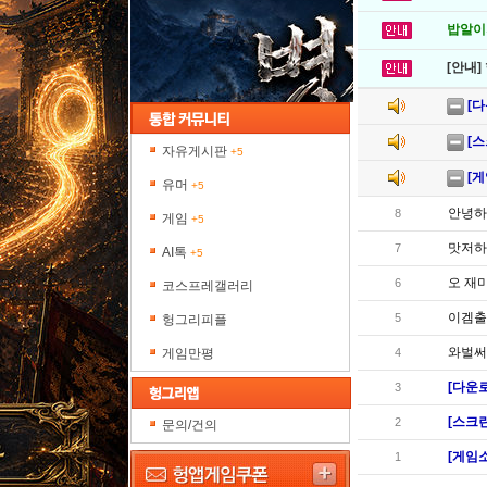
밥알이의
[안내]
[다
[스
자유게시판
+5
[게
유머
+5
안녕하
8
게임
+5
맛저하
7
AI톡
+5
오 재
6
코스프레갤러리
이겜출
5
헝그리피플
와벌써
게임만평
4
[다운로
3
[스크린
2
문의/건의
[게임소
1