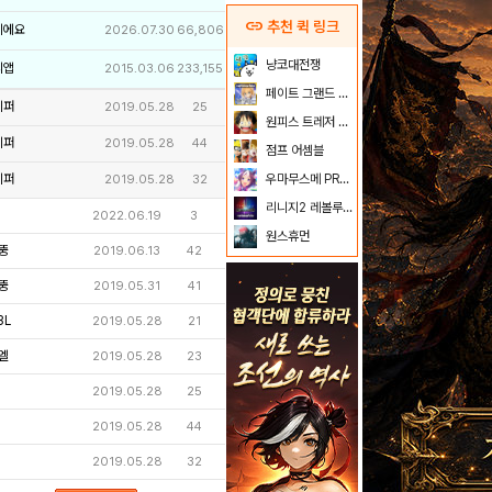
link
추천 퀵 링크
이에요
2026.07.30
66,806
냥코대전쟁
리앱
2015.03.06
233,155
페이트 그랜드 오더
키퍼
2019.05.28
25
원피스 트레저 크루즈
키퍼
2019.05.28
44
점프 어셈블
키퍼
우마무스메 PRETTY DERBY
2019.05.28
32
리니지2 레볼루션
2022.06.19
3
원스휴먼
뚱
2019.06.13
42
뚱
2019.05.31
41
3L
2019.05.28
21
엘
2019.05.28
23
2019.05.28
25
2019.05.28
44
2019.05.28
32