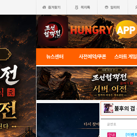
뉴스센터
사전예약/쿠폰
스마트 게
불후의 검
글번호
[이벤트