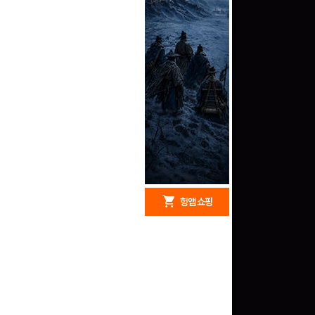
redeem
shopping_cart
헝앱 경품
헝앱 쇼핑
구글 플레이 기프트카드
5,000원 (추첨)
100
밥알