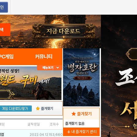
색
PC게임
커뮤니티
즐겨찾기
star
즐겨찾기
즐겨찾기 없음
네임
글작성일
조회수
add
내 즐겨찾기 관리
리앱
2022.04.12
153,660