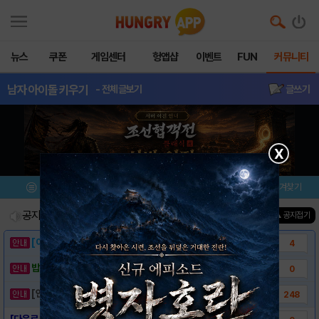
뉴스
쿠폰
게임센터
헝앱샵
이벤트
FUN
커뮤니티
남자아이돌키우기
- 전체글보기
글쓰기
X
메뉴
이벤트/미션
설치/평가
즐겨찾기
공지사항
진행중인 이벤트
0
건
▲ 공지접기
[이벤트] 웃음으로 매일매일 해피! 유머 게시..
4
밥알이의 헝앱통신 ⑲ “밥알이, 드디어 멀티를..
0
[안내] 헝그리앱 필수 상식! 밥알 획득 안내..
248
[다운로드링크] - 남자 아이돌 키우기