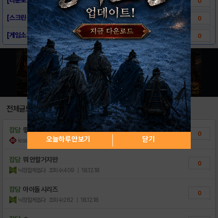
0
[스크린샷] - 남자 아이돌 키우기
0
[게임소개] - 남자 아이돌 키우기
0
전체글보기
잡담
좋은하루되세요~
0
오늘하루 안보기
닫기
kissbet
조회수:63
| 23.03.07
잡담
뭐 안할거지만
0
닉정할게없다
조회수:409
| 18.12.18
잡담
아이돌 시리즈
0
닉정할게없다
조회수:262
| 18.12.18