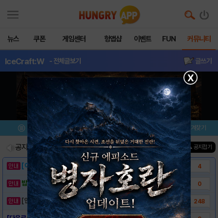
뉴스
쿠폰
게임센터
헝앱샵
이벤트
FUN
커뮤니티
IceCraft:W
- 전체글보기
글쓰기
X
메뉴
이벤트/미션
설치/평가
즐겨찾기
공지사항
진행중인 이벤트
0
건
▲ 공지접기
[이벤트] 웃음으로 매일매일 해피! 유머 게시..
4
밥알이의 헝앱통신 ⑲ “밥알이, 드디어 멀티를..
0
[안내] 헝그리앱 필수 상식! 밥알 획득 안내..
248
[다운로드 링크] Ice Craft : Win..