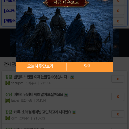
0
[스크린샷] Ice Craft : Winter..
0
[게임소개] Ice Craft : Winter..
0
전체글보기
오늘하루 안보기
닫기
잡담
발렌티노반팔 이제는말할수잇습니다ᛍ
0
nncujom
조회수:4
| 21.11.14
잡담
버버리남성티셔츠 알아보실까요ᗹ
0
lkdzd
조회수:8
| 21.11.14
잡담
카톡 소액결제미납 고민하고계시다면∩
0
iciifn
조회수:1
| 21.07.13