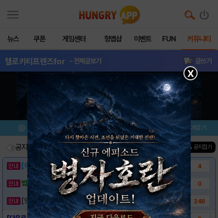
뉴스
쿠폰
게임센터
헝앱샵
이벤트
FUN
커뮤니티
헬로키티프렌즈for
- 전체글보기
글쓰기
X
메뉴
이벤트/미션
설치/평가
즐겨찾기
공지사항
진행중인 이벤트
0
건
▲ 공지접기
[이벤트] 웃음으로 매일매일 해피! 유머 게시..
4
밥알이의 헝앱통신 ⑲ “밥알이, 드디어 멀티를..
0
[안내] 헝그리앱 필수 상식! 밥알 획득 안내..
248
[다운로드 링크] 헬로키티 프렌즈 for ka..