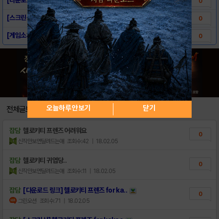
0
[스크린샷] 헬로키티 프렌즈 for kakao
0
[게임소개] 헬로키티 프렌즈 for kakao
0
오늘하루 안보기
닫기
전체글보기
잡담
헬로키티 프렌즈 어려워요
0
신작만보면달려드는애
조회수:42
| 18.02.05
잡담
헬로키티 귀엽당..
0
신작만보면달려드는애
조회수:11
| 18.02.05
잡담
[다운로드 링크] 헬로키티 프렌즈 for ka..
0
그린오션
조회수:71
| 18.02.05