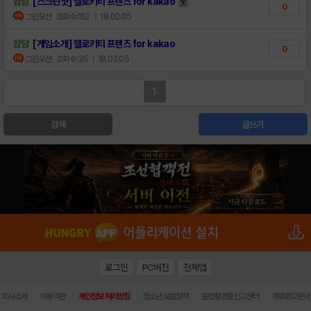
잡담
[스크린샷] 헬로키티 프렌즈 for kakao
0
그린오션
조회수:152
| 18.02.05
잡담
[게임소개] 헬로키티 프렌즈 for kakao
0
그린오션
조회수:35
| 18.02.05
1
검색
글쓰기
로그인
PC버전
전체앱
|
|
|
|
|
회사소개
이용약관
개인정보 처리방침
청소년 보호정책
불법촬영물 신고센터
제휴광고문의