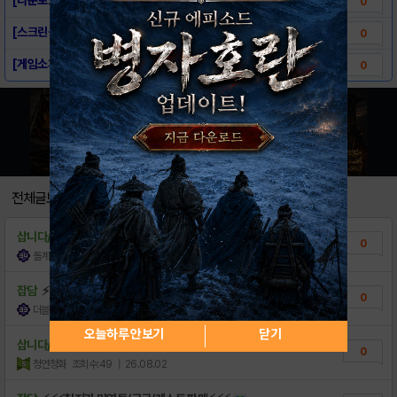
0
[스크린샷] - 헤븐 번즈 레드
0
[게임소개] - 헤븐 번즈 레드
0
전체글보기
삽니다/팝니다
헤번레 돌계 리세계 최저가 팝니다
0
돌계인
조회수:27
| 12:26
잡담
⚡⚡⚡최저가 미연동/구글/게스트 판매⚡⚡⚡
0
더블유드레스룸퍼퓸핸드크림
조회수:31
| 26.08.03
오늘하루 안보기
닫기
삽니다/팝니다
SSR 180, 레조 36 모든 스타일 총투력..
0
청연청화
조회수:49
| 26.08.02