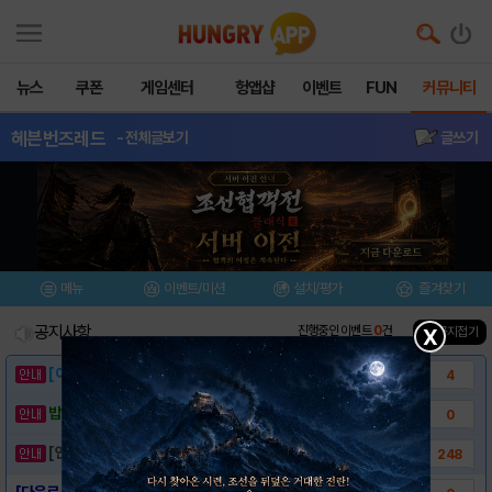
뉴스
쿠폰
게임센터
헝앱샵
이벤트
FUN
커뮤니티
헤븐번즈레드
- 전체글보기
글쓰기
메뉴
이벤트/미션
설치/평가
즐겨찾기
공지사항
진행중인 이벤트
0
건
▲ 공지접기
X
[이벤트] 웃음으로 매일매일 해피! 유머 게시..
4
밥알이의 헝앱통신 ⑲ “밥알이, 드디어 멀티를..
0
[안내] 헝그리앱 필수 상식! 밥알 획득 안내..
248
[다운로드링크] - 헤븐 번즈 레드