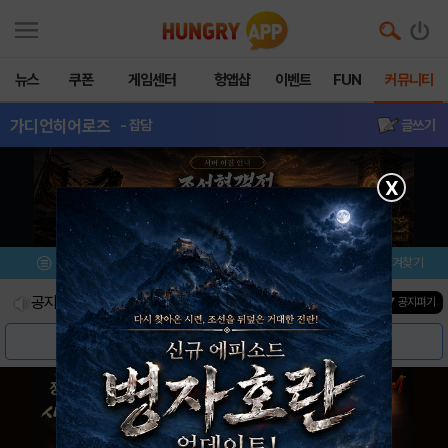
뉴스
쿠폰
게임센터
헝앱샵
이벤트
FUN
커뮤니티
가디언히어로즈
- 잡담
글쓰기
X
메뉴
이벤트/미션
설치/평가
즐겨찾기
공지사항
진행중인 이벤트
0
건
▼ 공지펴기