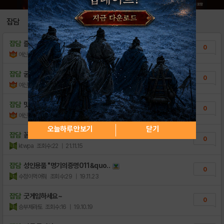
잡담
잡담
즐건 주말 되세용~ㅋ
0
여신임화영♡
조회수:20
| 23.01.14
잡담
굳모닝 ㅎ
0
여신임화영♡
조회수:13
| 23.01.14
잡담
맛점하세요 ^^
0
여신임화영♡
조회수:16
| 22.07.18
오늘하루 안보기
닫기
잡담
꼼데가르송가디건여자사이즈 검증된바로여기ꈩ
0
ktwpa
조회수:22
| 21.11.15
잡담
성인용품 "명기의증명011&quo..
0
수정이먹어줘
조회수:29
| 19.11.23
잡담
굿게임하세요~
0
승부제라토
조회수:16
| 19.10.19