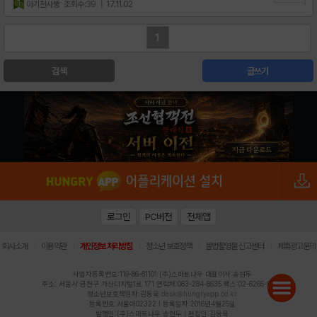
아기천사뚱
조회수:39
| 17.11.02
1
검색
글쓰기
로그인
PC버전
전체앱
|
|
|
|
|
회사소개
이용약관
개인정보 처리방침
청소년 보호정책
불법촬영물 신고센터
제휴광고문의
사업자등록번호:119-86-61101 (주)스마트나우 대표이사:송현두
주소: 서울시 금천구 가산디지털1로 171 연락처:063-284-8635 팩스:02-6265-0377
청소년보호책임자:김동욱
desk@hungryapp.co.kr
등록번호:서울아02322 | 등록일자:2016년4월25일
발행인:(주)스마트나우 송현두 | 편집인:김동욱