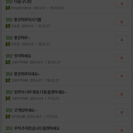
잡담
다들 굿나잇
0
ronaldo lionel
조회수:13
| 19.09.04
잡담
좋은하루되시기를
0
지솟현
조회수:12
| 18.12.07
잡담
좋은하루~
0
지솟현
조회수:15
| 18.12.07
잡담
맛저하세요
0
그대기억속에
조회수:24
| 18.05.31
잡담
좋은하루되세요~
0
그대기억속에
조회수:31
| 18.02.21
잡담
방학이 너무 좋음 다들 즐겜하세요~
0
그대기억속에
조회수:34
| 17.12.25
잡담
굿게임하세요~
0
아기천사뚱
조회수:105
| 17.11.09
잡담
무척 추워졌습니다 즐겜하세요
0