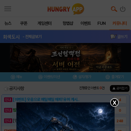
뉴스
쿠폰
게임센터
헝앱샵
이벤트
FUN
커뮤니티
회색도시
- 전체글보기
글쓰기
메뉴
이벤트/미션
설치/평가
즐겨찾기
공지사항
진행중인 이벤트
0
건
▲ 공지접기
[이벤트] 웃음으로 매일매일 해피! 유머 게시..
4
X
밥알이의 헝앱통신 ⑲ “밥알이, 드디어 멀티를..
0
[안내] 헝그리앱 필수 상식! 밥알 획득 안내..
248
모바일에 최적화된 공략앱을 이용해주세요♡