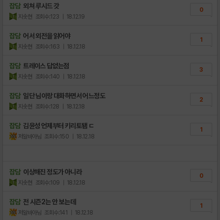
잡담
외쳐 루시드 갓
0
지솟현
조회수:123
| 18.12.19
잡담
어서 외전을 읽어야
1
지솟현
조회수:163
| 18.12.18
잡담
트레이스 답없는점
3
지솟현
조회수:140
| 18.12.18
잡담
일단 님이랑 대화하면서 어느정도
2
지솟현
조회수:128
| 18.12.18
잡담
김윤성 언제부터 키리토됌 ㄷ
1
저알바아님
조회수:150
| 18.12.18
잡담
이상해진 정도가 아니라
0
지솟현
조회수:109
| 18.12.18
잡담
전 시즌2는 안 보는데
1
저알바아님
조회수:141
| 18.12.18