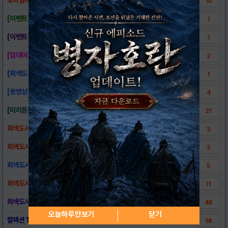
10
[이벤트] 회색도시 OST 공식 앨범 사전예약
1
[이벤트]추석에 누리는 2가지 선물과 추가 에..
1
[업데이트 예고] 추석이벤트 및 업데이트 사전..
2
[회색도시 for kakao]200만 돌파 ..
1
[동영상] 김생민의 기막힌 회색도시 게임이야기
4
[미리듣기] 회색도시 성우 정보 모음
21
회색도시.. 10년전 이야기 모음
3
회색도시.. 누군가의 외침 모음
3
회색도시 사운드 트랙
5
회색도시 일러스트 화보집 당첨자 발표!
11
회색도시 총 필름 소모량
48
오늘하루 안보기
닫기
컬렉션 100%를 위하여 - 인물 프로필(수정..
18