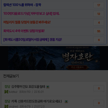
컬렉션 100%를 위하여 - 잡학
17
100만다운로드기념 [자꾸만 보고 싶네] 업데..
12
마일리지 필름 당첨자 분들은 봐주세요!
4
회색도시 4색 이벤트 당첨자 발표!
55
[회색도시를30일로밀어서잠금해제] 경품 지급!
6
전체글보기
잡담
김주황허건오 호감도올릴때
0
luiekuz
조회수:110
| 22.10.01
잡담
카톡 신용카드한도현금화 여기로 오세요）
0
yoglwd
조회수:79
| 21.07.23