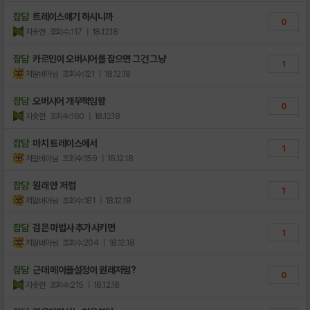
잡담
트레이스얘기 하시니까
0
지솟현
조회수:117
| 18.12.18
잡담
카르민이 오버시어를 잡으면 그건 그냥
1
저알바아님
조회수:121
| 18.12.18
잡담
오버시어 개무책임함
0
지솟현
조회수:160
| 18.12.18
잡담
마치 트레이스에서
1
저알바아님
조회수:159
| 18.12.18
잡담
원래 안 저럼
1
저알바아님
조회수:181
| 18.12.18
잡담
검은 마법사 추가시키면
1
저알바아님
조회수:204
| 18.12.18
잡담
근데 메이플설정이 원래저럼?
0
지솟현
조회수:215
| 18.12.18