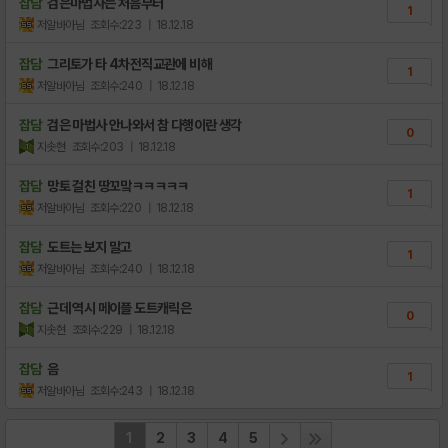
잡담
검은마법사는 처음부터
1
저알바아님
조회수:223
| 18.12.18
잡담
그리토가 타 4차전직교관에 비해
1
저알바아님
조회수:240
| 18.12.18
잡담
검은 마법사 안나와서 참 다행이란 생각
0
지솟현
조회수:203
| 18.12.18
잡담
망토 걸친 땅꼬맠ㅋㅋㅋㅋㅋ
1
저알바아님
조회수:220
| 18.12.18
잡담
도트는 보지 말고
1
저알바아님
조회수:240
| 18.12.18
잡담
근데 역시 메이플 도트캐릭은
0
지솟현
조회수:229
| 18.12.18
잡담
음
1
저알바아님
조회수:243
| 18.12.18
1
2
3
4
5