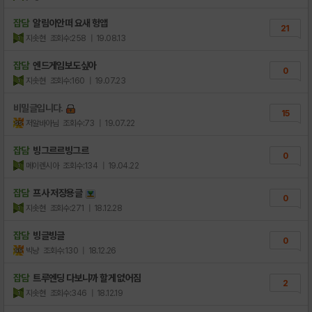
잡담
알림이안떠 요새 헝앱
21
지솟현
조회수:258
| 19.08.13
잡담
엔드게임보도싶아
0
지솟현
조회수:160
| 19.07.23
비밀글입니다.
15
저알바아님
조회수:73
| 19.07.22
잡담
빙그르르빙그르
0
메이렌시아
조회수:134
| 19.04.22
잡담
프사 저장용글
0
지솟현
조회수:271
| 18.12.28
잡담
빙글빙글
0
빅냥
조회수:130
| 18.12.26
잡담
트루엔딩 다보니까 할게 없어짐
2
지솟현
조회수:346
| 18.12.19