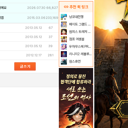
link
추천 퀵 링크
이에요
2026.07.30
66,827
냥코대전쟁
리앱
2015.03.06
233,169
페이트 그랜드 오더
2013.05.12
67
원피스 트레저 크루즈
2013.05.12
37
점프 어셈블
2013.05.12
39
우마무스메 PRETTY DERBY
리니지2 레볼루션
2012.12.17
281
원스휴먼