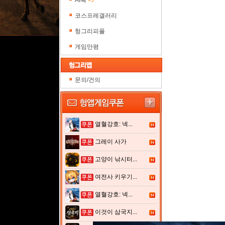
AI톡
+5
코스프레갤러리
헝그리피플
게임만평
문의/건의
열혈강호: 넥...
그레이 사가
고양이 낚시터...
여전사 키우기...
열혈강호: 넥...
이것이 삼국지...