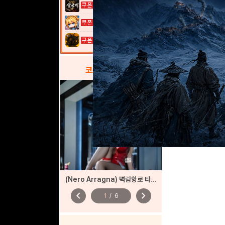
이것이 삼국지...
여전사 키우기...
고양이 낚시터...
코스프레
갤러리
(Nero Arragna) 벽람항로 타이호 바니
chevron_left
chevron_right
1
/
6