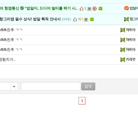
밥알
 헝앱통신 ⑲ “밥알이, 드디어 멀티를 뛰기 시..
2
헝그
 헝그리앱 필수 상식! 밥알 획득 안내서
(248)
151
fkfkfk친추 ㄱㄱ
마뤼아
fkfkfk친추 ㄱㄱ
마뤼아
fkfkfk친추 ㄱㄱ
마뤼아
경험치가...
키라앗
1