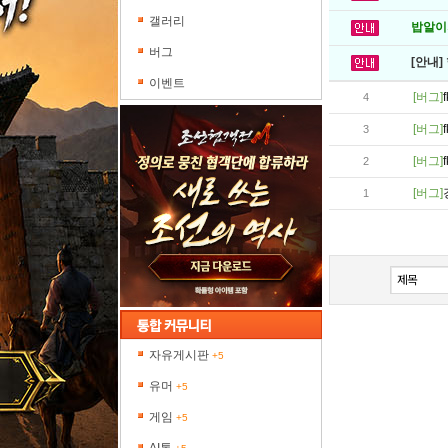
갤러리
밥알이의
버그
[안내]
이벤트
[버그]
4
[버그]
3
[버그]
2
[버그]
1
자유게시판
+5
유머
+5
게임
+5