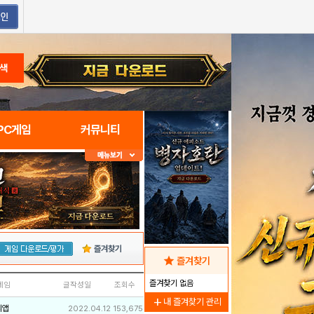
색
PC게임
커뮤니티
즐겨찾기
star
즐겨찾기
즐겨찾기 없음
네임
글작성일
조회수
add
내 즐겨찾기 관리
리앱
2022.04.12
153,675