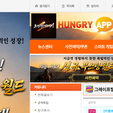
뉴스센터
사전예약/쿠폰
스마트 게
그레이프
전체글보기
공략&팁
글번호
친구추가
[이벤트