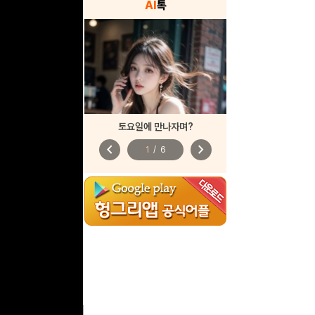
AI
톡
토요일에 만나자며?
chevron_left
chevron_right
1
/
6