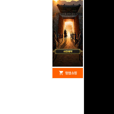
redeem
shopping_cart
헝앱 경품
헝앱 쇼핑
구글 플레이 기프트카드
15,000원 (추첨)
100
밥알