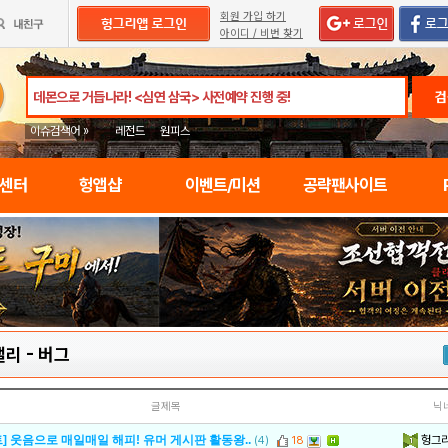
회원 가입 하기
아이디 / 비번 찾기
검
이슈검색어 »
레전드
원피스
임센터
헝앱샵
이벤트/미션
공략팬사이트
밸리
-
버그
글제목
닉
헝그
] 웃음으로 매일매일 해피! 유머 게시판 활동왕..
(4)
18