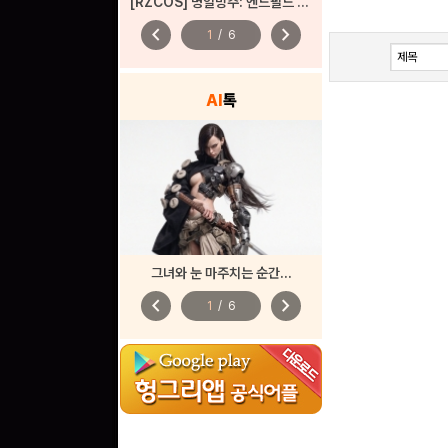
[RZCOS] 명일방주: 엔드필드 - 진천우 (Model. 나리땽)
chevron_left
chevron_right
1
/
6
AI
톡
그녀와 눈 마주치는 순간...
chevron_left
chevron_right
1
/
6