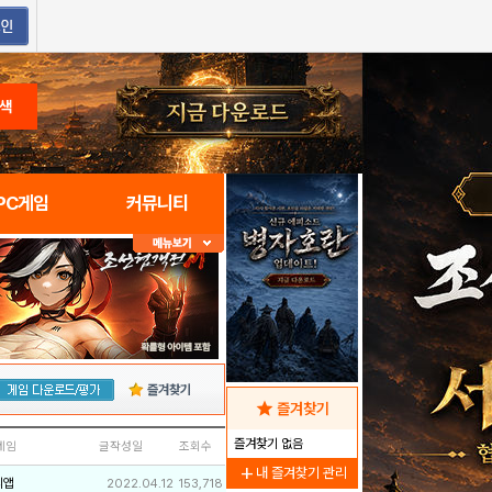
색
PC게임
커뮤니티
즐겨찾기
star
즐겨찾기
즐겨찾기 없음
네임
글작성일
조회수
add
내 즐겨찾기 관리
리앱
2022.04.12
153,718