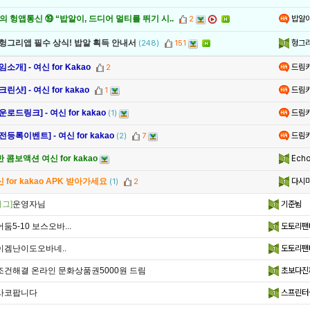
밥알
 헝앱통신 ⑲ “밥알이, 드디어 멀티를 뛰기 시..
2
헝그
 헝그리앱 필수 상식! 밥알 획득 안내서
(248)
151
드림
임소개] - 여신 for Kakao
2
드림
크린샷] - 여신 for kakao
1
드림
운로드링크] - 여신 for kakao
(1)
드림
전등록이벤트] - 여신 for kakao
(2)
7
Echo
 콤보액션 여신 for kakao
다시
 for kakao APK 받아가세요
(1)
2
그]
운영자님
기준뉨
어둠5-10 보스오바...
도토리팬
이겜난이도오바네..
도토리팬
조건해결 온라인 문화상품권5000원 드림
초보다진
사코팝니다
스프린터