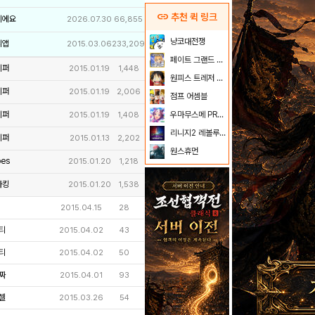
link
추천 퀵 링크
이에요
2026.07.30
66,855
냥코대전쟁
리앱
2015.03.06
233,209
페이트 그랜드 오더
키퍼
2015.01.19
1,448
원피스 트레저 크루즈
키퍼
2015.01.19
2,006
점프 어셈블
키퍼
우마무스메 PRETTY DERBY
2015.01.19
1,408
리니지2 레볼루션
키퍼
2015.01.13
2,202
원스휴먼
es
2015.01.20
1,218
마킹
2015.01.20
1,538
2015.04.15
28
티
2015.04.02
43
티
2015.04.02
50
짜
2015.04.01
93
셀
2015.03.26
54