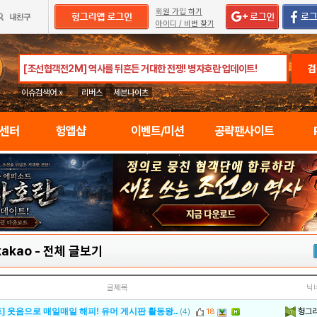
회원 가입 하기
아이디 / 비번 찾기
검
이슈검색어 »
리버스
세븐나이츠
임센터
헝앱샵
이벤트/미션
공략팬사이트
kakao
-
전체 글보기
글제목
닉
헝그
] 웃음으로 매일매일 해피! 유머 게시판 활동왕..
(4)
18