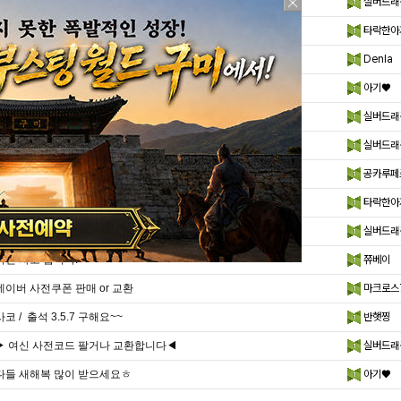
▶여신 사전코드 판매/교환◀
실버드래
♥여신 코드로 다른게임 사코 교환~
타락한아
사코천원
Denla
여기도
아기♥
(1)
▶여신 사전코드 팔거나 교환합니다◀
실버드래
▶여신 for kakao 사전코드 팔거나 교환합니다..
실버드래
여신 사코 2종류 팝니다
공카루페
여신 사전코드로 다른게임 사전코드 교환해요~
타락한아
▶여신 for kakao 사전코드 팔거나 교환합니..
실버드래
여신 사코 삽니다.
쮸베이
네이버 사전쿠폰 판매 or 교환
마크로스
사코 / 출석 3.5.7 구해요~~
반햇찡
▶ 여신 사전코드 팔거나 교환합니다◀
실버드래
다들 새해복 많이 받으세요ㅎ
아기♥