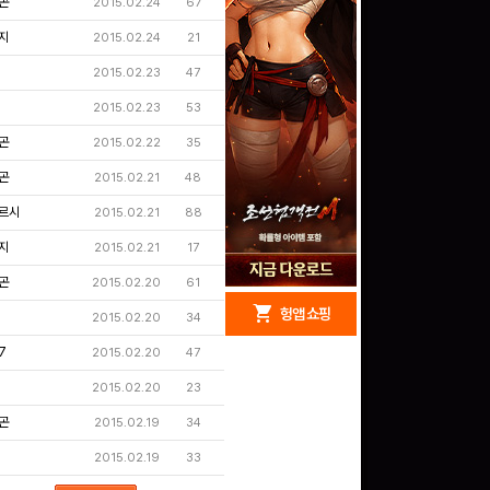
곤
2015.02.24
67
지
2015.02.24
21
2015.02.23
47
2015.02.23
53
곤
2015.02.22
35
곤
2015.02.21
48
르시
2015.02.21
88
지
2015.02.21
17
곤
2015.02.20
61
redeem
shopping_cart
헝앱 경품
헝앱 쇼핑
2015.02.20
34
7
2015.02.20
47
2015.02.20
23
곤
2015.02.19
34
구글 플레이 기프트카드
15,000원 (추첨)
100
밥알
2015.02.19
33