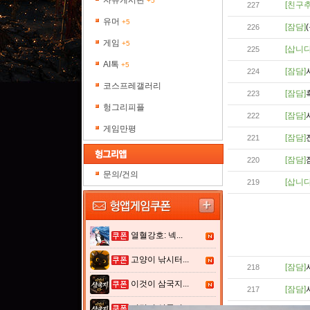
자유게시판
+5
[친구추
227
유머
+5
[잠담]
226
게임
+5
[삽니다
225
AI톡
+5
[잠담]
224
코스프레갤러리
[잠담]
223
헝그리피플
[잠담]
222
게임만평
[잠담]
221
[잠담]
220
문의/건의
[삽니다
219
열혈강호: 넥...
고양이 낚시터...
[잠담]
218
이것이 삼국지...
[잠담]
217
이것이 삼국지...