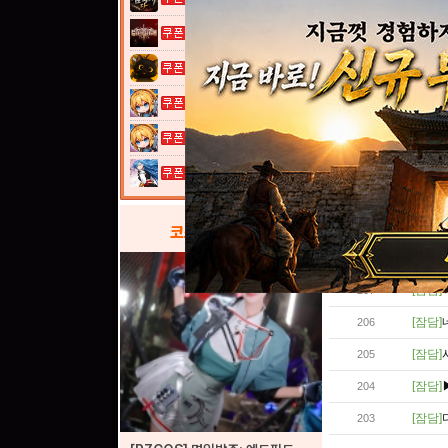
[잠담]
216
그레이 사가
[잠담]
215
[잠담]
고양이 낚시터...
214
[잠담]
213
여전사 키우기...
[잠담]
212
여전사 키우기...
[잠담]
211
열혈강호: 넥...
[잠담]
210
[잠담]
209
코스프레
갤러리
[잠담]
208
[잠담]
207
[잠담]
206
[잠담]
205
[잠담]
204
[잠담]
203