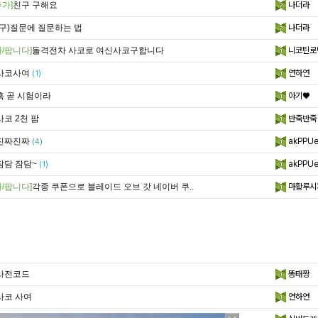
가]
친구 구해요
나더라
(구)질문에 질문하는 법
나더라
/팝니다]
돌격전차 사코로 여신사코구합니다
니코틴로
사코사여
연하연
(1)
흑 곧 시험이라
아기♥
사코 2천 팜
반죽반죽
진짜진짜
akPPUe
(4)
잠담 잠담~
akPPUe
(1)
/팝니다]
각종 쿠폰으로 블레이드 오브 갓 네이버 쿠..
마황루시
사전코드
똥태짱
사코 사여
연하연