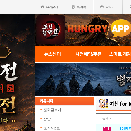
뉴스센터
사전예약/쿠폰
스마트 게
여신 for 
전체글보기
잠담
글번호
소식&정보
[이벤트