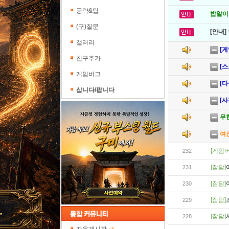
공략&팁
밥알이의
(구)질문
[안내]
갤러리
[게
친구추가
[스
게임버그
[다
삽니다/팝니다
[사
무한
여신
[게임버
232
[잠담]
231
[잠담]
230
[잠담]
229
[잠담]
228