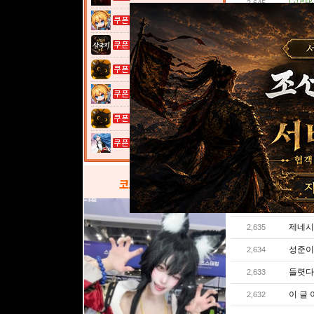
[공략&
2,645
여전사 키우기...
[공략&
2,644
이것이 삼국지...
[공략&
2,643
고양이 낚시터...
[공략&
2,642
2014/
여전사 키우기...
2,641
제네후
2,640
고양이 낚시터...
아 전
2,639
열혈강호: 넥...
망한겜
2,638
[(구)질
코스프레
갤러리
2,637
여기 
2,636
제네시
2,635
성준이
2,634
들렷다
2,633
이 글
2,632