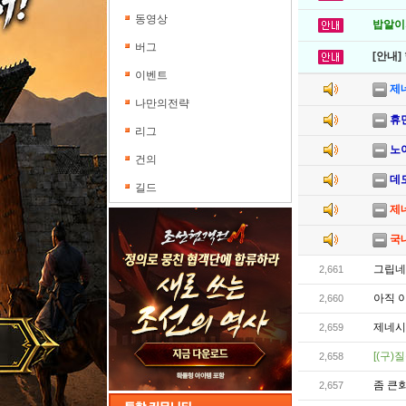
동영상
밥알이의
버그
[안내]
이벤트
제네
나만의전략
휴
리그
노
건의
데
길드
제네
국
그립네
2,661
아직 
2,660
제네시
2,659
[(구)질
2,658
좀 큰회
2,657