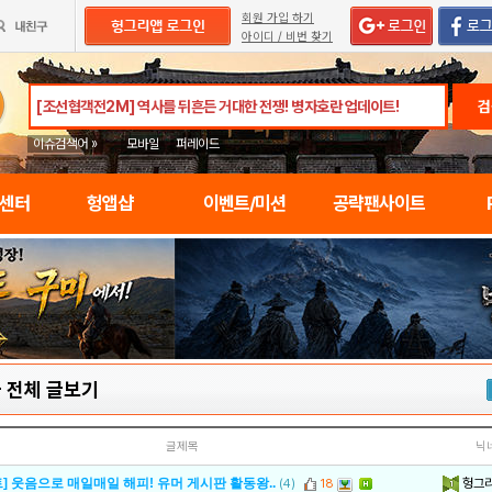
회원 가입 하기
아이디 / 비번 찾기
검
이슈검색어 »
모바일
퍼레이드
임센터
헝앱샵
이벤트/미션
공략팬사이트
-
전체 글보기
글제목
닉
헝그
] 웃음으로 매일매일 해피! 유머 게시판 활동왕..
(4)
18