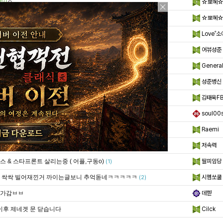
팁]
ㅇ
☆뽀혜
팁]
ㅇ
☆뽀혜
팁]
아 언제 다시 열리나요
Love˚
(2)
팁]
다들오랜만이다
어뷰성준
(1)
11/28
General
속작
성준병신
(3)
역하니까 게임이 망햇네 ㅡㅡ
김태욱FB
(3)
에 왜헝앱이?
soul00
문]
섭종....?
Raemi
(2)
추억돋네ㅋㅋ
저속력
(3)
스 & 스타프론트 살리는중 ( 어플,구동o)
딸피임당
(1)
 싹싹 빌어재낀거 까이는글보니 추억돋네ㅋㅋㅋㅋㅋ
시멤쏘쿨
(2)
가감ㅂㅂ
데헫
 이후 제네겟 문 닫습니다
Cilck