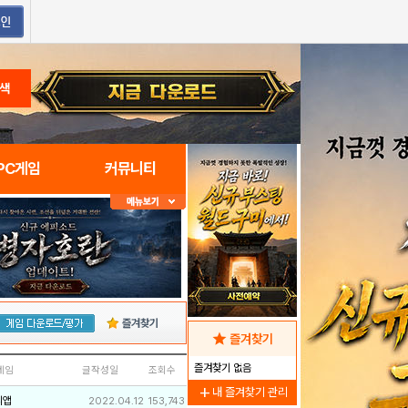
색
PC게임
커뮤니티
즐겨찾기
star
즐겨찾기
즐겨찾기 없음
네임
글작성일
조회수
add
내 즐겨찾기 관리
리앱
2022.04.12
153,743