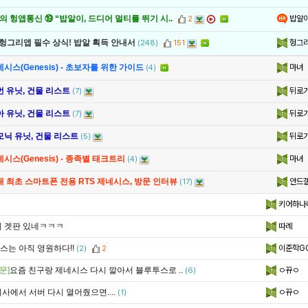
밥알
 헝앱통신 ⑲ “밥알이, 드디어 멀티를 뛰기 시..
2
헝그
 헝그리앱 필수 상식! 밥알 획득 안내서
(248)
151
마녀
시스(Genesis) - 초보자를 위한 가이드
(4)
뒤로
먼 유닛, 건물 리스트
(7)
뒤로
아 유닛, 건물 리스트
(7)
뒤로
모닉 유닛, 건물 리스트
(5)
마녀
시스(Genesis) - 종족별 태크트리
(4)
안드
내 최초 스마트폰 전용 RTS 제네시스, 방문 인터뷰
(17)
키어하나
이 겟판 있네ㅋㅋㅋ
따례
스는 아직 영원하다!!
이준학G
(2)
2
문]
요즘 친구랑 제네시스 다시 깔아서 블루투스로 ..
ㅇ뀨ㅇ
(6)
사에서 서버 다시 열어줬으면....
ㅇ뀨ㅇ
(1)