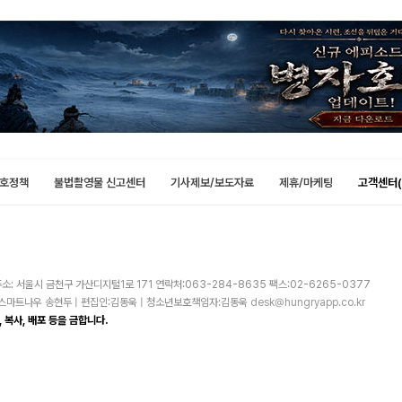
호정책
불법촬영물 신고센터
기사제보/보도자료
제휴/마케팅
고객센터(
소: 서울시 금천구 가산디지털1로 171 연락처:063-284-8635 팩스:02-6265-0377
주)스마트나우 송현두 | 편집인:김동욱 | 청소년보호책임자:김동욱
desk@hungryapp.co.kr
 복사, 배포 등을 금합니다.