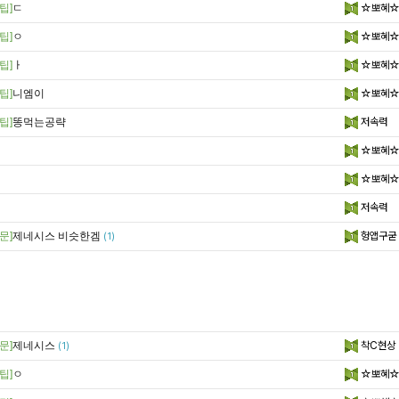
팁]
ㄷ
☆뽀혜
팁]
ㅇ
☆뽀혜
팁]
ㅏ
☆뽀혜
팁]
니엠이
☆뽀혜
팁]
똥먹는공략
저속력
☆뽀혜
☆뽀혜
저속력
문]
제네시스 비슷한겜
헝앱구굳
(1)
문]
제네시스
착C현상
(1)
팁]
ㅇ
☆뽀혜