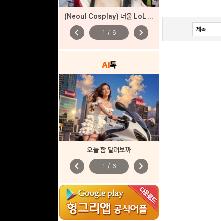
(Neoul Cosplay) 너울 LoL 아리 코스프레
chevron_left
chevron_right
1
/
6
AI
톡
오늘 함 달려보까
chevron_left
chevron_right
1
/
6