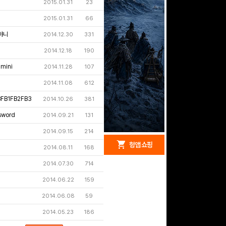
☆
2015.01.31
23
☆
2015.01.31
66
소야니
2014.12.30
331
2014.12.18
190
mini
2014.11.28
107
2014.11.08
612
FB1FB2FB3
2014.10.26
381
sword
2014.09.21
131
2014.09.15
214
redeem
shopping_cart
헝앱 경품
헝앱 쇼핑
2014.08.11
168
2014.07.30
714
2014.06.22
159
구글 플레이 기프트카드
2014.06.08
59
5,000원 (추첨)
100
밥알
2014.05.23
186