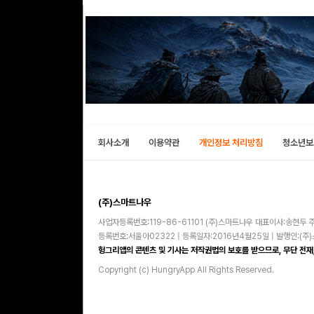
회사소개
이용약관
개인정보 처리방침
청소년보
(주)스마트나우
사업자등록번호:119-86-61101 (주)스마트나우 대표이사:송현두 주
등록번호:서울아02322 | 등록일자:2016년4월25일 | 발행인:(
헝그리앱의 콘텐츠 및 기사는 저작권법의 보호를 받으므로, 무단 전재,
Copyright (c) HungryApp All Rights Reserved.