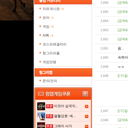
[공략&
2,656
자유게시판
+5
[공략&
2,655
유머
+5
[공략&
2,654
게임
+5
[공략&
2,653
AI톡
+5
[공략&
2,652
코스프레갤러리
음...
2,651
헝그리피플
속력아
2,650
게임만평
ㅠㅠ
2,649
[(구)질
2,648
문의/건의
이것이 삼국지...
[(구)질
2,647
열혈강호: 넥...
[공략&
2,646
그레이 사가