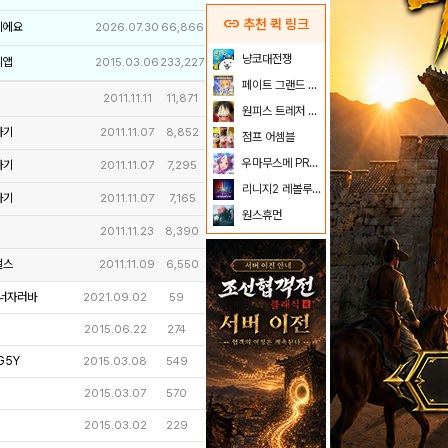
link
추천 퀵 링크
이에요
2026.07.30
66,866
냥코대전쟁
리앱
2015.03.06
233,227
페이트 그랜드 오더
2011.11.11
11,871
원피스 트레저 크루즈
가기
2011.11.07
8,852
점프 어셈블
우마무스메 PRETTY DERBY
가기
2011.11.07
7,295
리니지2 레볼루션
가기
2011.11.07
7,165
원스휴먼
2011.11.23
8,390
갤스
2011.11.09
6,550
너자러바
2021.09.02
59
2015.06.22
274
G5Y
2015.03.08
549
2015.03.07
570
2015.03.02
229