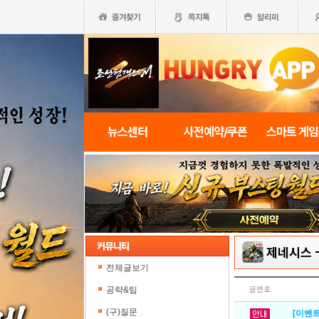
뉴스센터
사전예약/쿠폰
스마트 게
제네시스
전체글보기
공략&팁
글번호
(구)질문
[이벤트