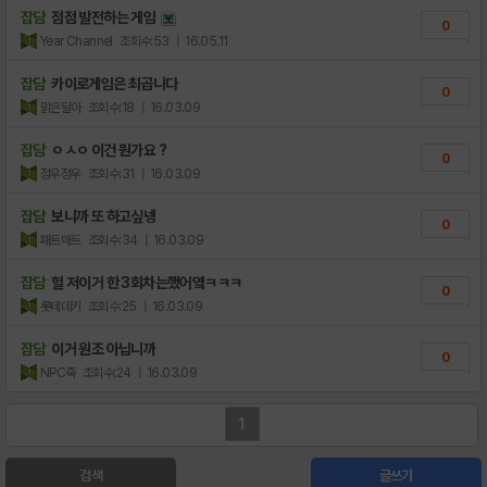
잡담
점점 발전하는 게임
0
Year Channel
조회수:53
| 16.05.11
잡담
카이로게임은 최곱니다
0
맑은달아
조회수:18
| 16.03.09
잡담
ㅇㅅㅇ 이건 뭔가요 ?
0
정우정우
조회수:31
| 16.03.09
잡담
보니까 또 하고싶넹
0
패트매트
조회수:34
| 16.03.09
잡담
헐 저이거 한 3회차는했어옄ㅋㅋㅋ
0
롯테데키
조회수:25
| 16.03.09
잡담
이거 원조 아닙니까
0
NPC죽
조회수:24
| 16.03.09
1
검색
글쓰기