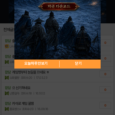
전체글보기
잡담
출시한지 오래에
0
LAsahi
조회수:26
| 18.11.26
잡담
출시 했나요?
0
소화불량
조회수:16
| 17.10.02
오늘하루 안보기
닫기
잡담
게임명부터 눈길을 끄네요 ㅎ
0
소화불량
조회수:20
| 17.03.23
잡담
으 신기하네요
0
닌탠길마
조회수:18
| 16.10.12
잡담
카이로 게임 꿀잼
0
플로렌스v
조회수:23
| 16.09.16