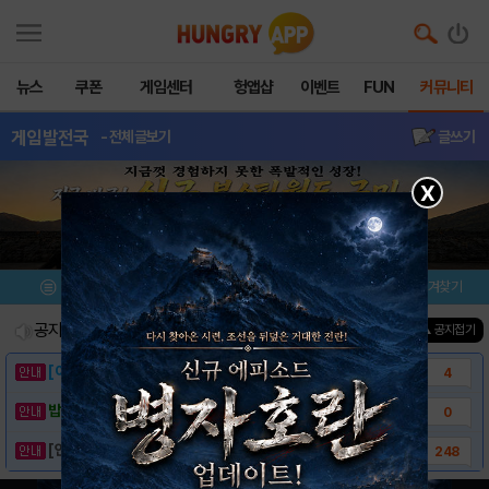
뉴스
쿠폰
게임센터
헝앱샵
이벤트
FUN
커뮤니티
게임발전국
- 전체글보기
글쓰기
X
메뉴
이벤트/미션
설치/평가
즐겨찾기
공지사항
진행중인 이벤트
0
건
▲ 공지접기
[이벤트] 웃음으로 매일매일 해피! 유머 게시..
4
밥알이의 헝앱통신 ⑲ “밥알이, 드디어 멀티를..
0
[안내] 헝그리앱 필수 상식! 밥알 획득 안내..
248