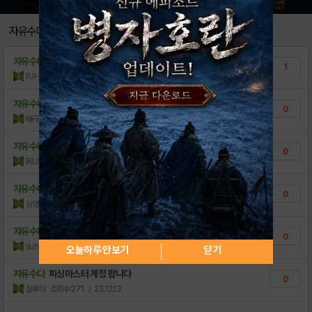
자유수다
자유수다
중스펙 계정 판매합니다.
1
PJHG
조회수:518
| 26.03.28
자유수다
계정삼
0
태극전사1122
조회수:325
| 25.06.15
자유수다
초초고스펙 케릭 처분합니다...
0
lRUSHl
조회수:607
| 25.02.19
자유수다
10만 안쪽으로 계정삽니다.
0
심영현GG6B
조회수:144
| 24.03.14
자유수다
5만정도에 계정 구하고 싶습니다
0
suhun8577
조회수:134
| 24.01.13
오늘하루 안보기
닫기
자유수다
피싱마스터 계정 팝니다
0
실루이
조회수:271
| 23.12.13