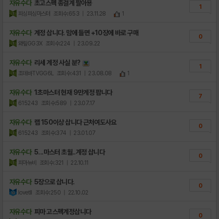
자유수다
초고스펙 종결계 팔아용
1
피싱피싱마스터
조회수:653
| 23.11.28
1
자유수다
계정 삽니다. 맘에 들면 +10장에 바로 구매
0
와맆GG3X
조회수:224
| 23.09.22
자유수다
리세 계정 사실 분?
1
조데바TVGG6L
조회수:431
| 23.08.08
1
자유수다
1초마스터 현재 9만계정 팝니다
7
615243
조회수:589
| 23.07.17
자유수다
랩 150이상 삽니다 근처여도사요
0
615243
조회수:374
| 23.01.07
자유수다
5...마스터 초월..계정 삽니다
0
피마뉴비
조회수:321
| 22.10.11
자유수다
5장으로 삽니다.
0
lovetll
조회수:250
| 22.10.02
자유수다
피마 고스펙계정삽니다
0