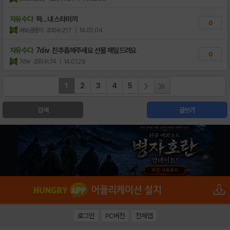
자유수다
하...내 스타미끼
0
바보곰탱이
조회수:217
| 14.02.04
자유수다
7div 친추좀해주세요 선물 매일드려요
0
7div
조회수:74
| 14.01.29
1
2
3
4
5
검색
글쓰기
로그인
PC버전
전체앱