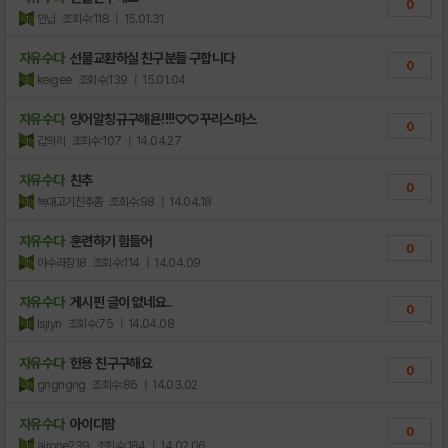
0
인닙
조회수:118
| 15.01.31
자유수다
선물교환하실 친구분들 구합니다
0
keigee
조회수:139
| 15.01.04
자유수다
잉어알칭규구해욘!!!!♡♡꾸리스마스
0
갑의리
조회수:107
| 14.04.27
자유수다
친추
0
늑대고기친추좀
조회수:98
| 14.04.18
자유수다
훈련하기 힘들어
0
아수라장18
조회수:114
| 14.04.09
자유수다
게시핀 글이 없네요..
0
lsjlyn
조회수:75
| 14.04.08
자유수다
헌용 친구구해요
0
gngngng
조회수:86
| 14.03.02
자유수다
아이디팜
0
airone239
조회수:184
| 14.02.06