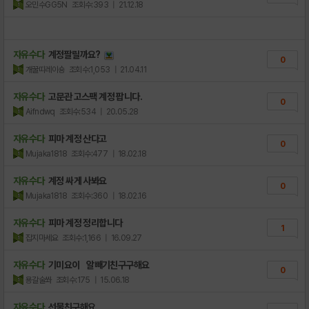
오민수GG5N
조회수:393
| 21.12.18
자유수다
계정팔릴까요?
0
개꿀띠레이숑
조회수:1,053
| 21.04.11
자유수다
고문관 고스팩 계정 팝니다.
0
Aifndwq
조회수:534
| 20.05.28
자유수다
피마 계정 산다고
0
Mujaka1818
조회수:477
| 18.02.18
자유수다
계정 싸게 사봐요
0
Mujaka1818
조회수:360
| 18.02.16
자유수다
피마 계정 정리합니다
1
잡지마세요
조회수:1,166
| 16.09.27
자유수다
기미요이 알빼기친구구해요
0
용갈술쏴
조회수:175
| 15.06.18
자유수다
선물친구해요