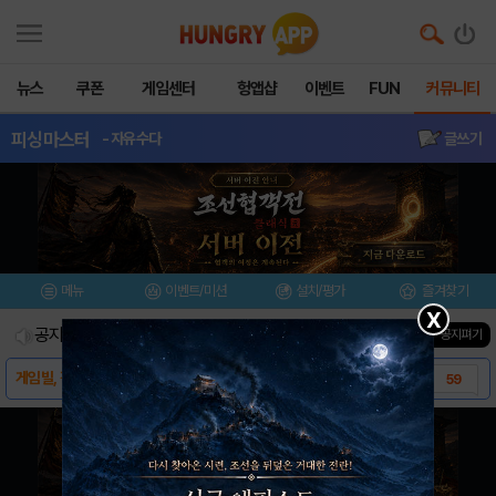
뉴스
쿠폰
게임센터
헝앱샵
이벤트
FUN
커뮤니티
피싱마스터
- 자유수다
글쓰기
메뉴
이벤트/미션
설치/평가
즐겨찾기
X
공지사항
진행중인 이벤트
0
건
▼ 공지펴기
게임빌, 간판 SNG 피싱마스터 애플 앱스토어..
59
피싱마스터 안드로이드 버전 다운로드 링크
4
피싱마스터 아이폰, 아이패드 버전 다운로드 링..
1