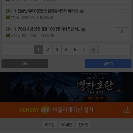
팝니다
전설반지60중반 전설영혼석99 파라요
1
염아오
조회수:115
| 13.06.29
팝니다
76렙 4강 영웅대검 100윙! 기타 5강 희..
3
x파닭x
조회수:138
| 13.06.29
1
2
3
4
5
검색
글쓰기
로그인
PC버전
전체앱