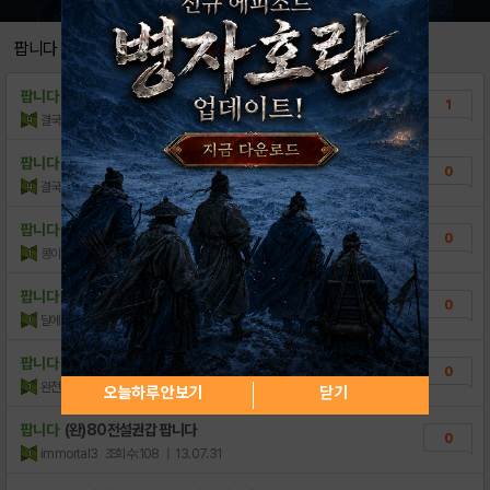
요일보상 - 레벨업보상 정보
8
팝니다
[초보가이드] 판크의 기본 설명
4
팝니다
92 99 영웅 갑옷들 70윙에 던집니다
1
[가이드]직업별 스텟 상승치
8
결국에는
조회수:322
| 13.09.04
[긴급공지] 비정상적인 문구뜨면서 게임실행 안..
10
팝니다
99전설대검 10강 치명 적중310맥스 팝니다
0
결국에는
조회수:213
| 13.09.03
판타지크라이시스 다운로드 링크
7
판타지크라이시스 게임소개!
팝니다
99템들팜
2
0
콩이땅이
조회수:198
| 13.08.26
[공지]시스템 악용 불법복제 유저발견 알려드립..
0
팝니다
96전설이도팔거나90이상권갑교환해요
[PVP 명예점수 랭킹전] 극한의 승부를 겨루..
0
2
달에울다
조회수:70
| 13.08.16
[행운상자 이벤트 시즌2]
3
팝니다
52영웅장갑,80영웅장갑,80영웅이도팝니다
0
PNJ 고객센터 운영시간 안내
1
완전성인용
조회수:91
| 13.08.15
오늘하루 안보기
닫기
[PNJ] 액션 RPG의 새로운 전설! 판타지..
4
팝니다
(완)80전설권갑 팝니다
0
immortal3
조회수:108
| 13.07.31
타 사이트 직접 링크, 타사 채팅 모집 금지
8