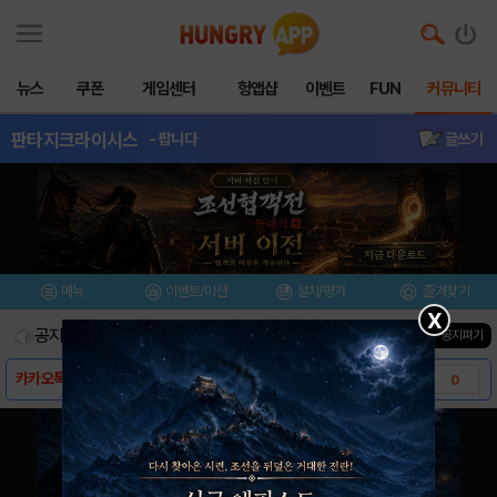
뉴스
쿠폰
게임센터
헝앱샵
이벤트
FUN
커뮤니티
판타지크라이시스
- 팝니다
글쓰기
메뉴
이벤트/미션
설치/평가
즐겨찾기
X
공지사항
진행중인 이벤트
0
건
▼ 공지펴기
카카오톡 친구추가 기능이 업데이트 되었습니다
0
마일리지 샵 오픈 지연 사과공지
4
유저 핵심 공략 및 꿀팁 (ver 6월04일)
16
6/2일 판크 헝앱 핫이슈
2