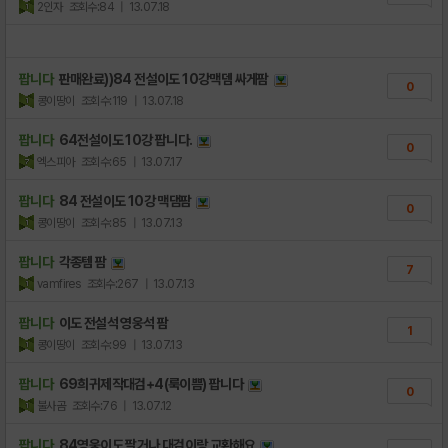
2인자
조회수:84
| 13.07.18
팝니다
판매완료))84 전설이도 10강맥뎀 싸게팜
0
콩이땅이
조회수:119
| 13.07.18
팝니다
64전설이도 10강 팝니다.
0
엑스피아
조회수:65
| 13.07.17
팝니다
84 전설이도 10강 맥댐팜
0
콩이땅이
조회수:85
| 13.07.13
팝니다
각종템 팜
7
vamfires
조회수:267
| 13.07.13
팝니다
이도 전설석 영웅석 팜
1
콩이땅이
조회수:99
| 13.07.13
팝니다
69희귀제작대검+4(룩이쁨) 팝니다
0
불사곰
조회수:76
| 13.07.12
팝니다
84영웅이도 팔거나 대검이랑 교환해요