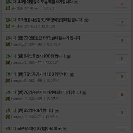
팝니다
44명예영웅 이도류 맥뎀 싸게팝니다
2
결국에는
조회수:120
| 13.07.31
팝니다
99 영웅사신갑옷,88명예영웅대검 팝니다.
0
결국에는
조회수:82
| 13.07.30
팝니다
(완)72영웅권갑 99전설대검 싸게 팝니다
0
immortal3
조회수:96
| 13.07.30
팝니다
(완)84영웅반지 100윙 팝니다
3
immortal3
조회수:111
| 13.07.21
팝니다
(완) 72영웅공기석 100윙 팝니다
0
immortal3
조회수:58
| 13.07.21
팝니다
(완)76영웅반지 체피명예회피막기 팝니다
6
immortal3
조회수:98
| 13.07.20
팝니다
(완)92영웅대검 팝니다
0
immortal3
조회수:71
| 13.07.18
팝니다
59제작대검 3강팔아요 룩 굿
1