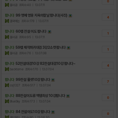
0
불사곰
조회수:40
| 13.07.11
팝니다
99 명예 영웅 지옥의칼날 팝니다(사진)
4
결국에는
조회수:178
| 13.07.11
팝니다
60렙 전설 이도 팝니다
1
불사곰
조회수:95
| 13.07.11
팝니다
59렙 제작희귀대검 3강2소캣 팝니다
1
불사곰
조회수:76
| 13.07.08
팝니다
52전설대검10강 82전설대검10강 팝니다~
4
backtome
조회수:170
| 13.07.04
팝니다
99전설 풀셋10강 팝니다
7
csj1327
조회수:517
| 13.07.04
팝니다
88전설이도류 맥뎀최상 10강팝니다
0
BlueSky
조회수:173
| 13.07.04
팝니다
84 전설이도10강 팝니다
0
콩이땅이
조회수:80
| 13.06.30