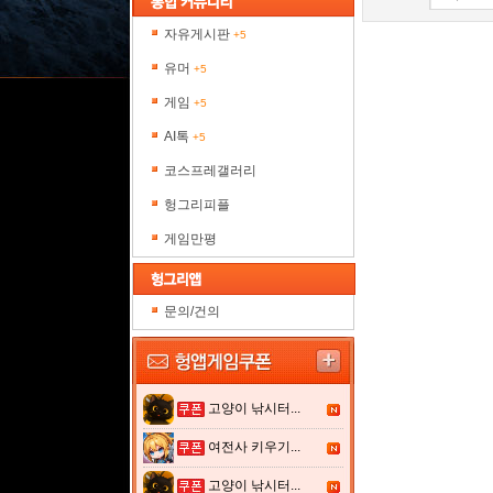
자유게시판
+5
유머
+5
게임
+5
AI톡
+5
코스프레갤러리
헝그리피플
게임만평
문의/건의
고양이 낚시터...
여전사 키우기...
고양이 낚시터...