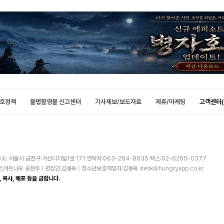
호정책
불법촬영물 신고센터
기사제보/보도자료
제휴/마케팅
고객센터(
소: 서울시 금천구 가산디지털1로 171 연락처:063-284-8635 팩스:02-6265-0377
주)스마트나우 송현두 | 편집인:김동욱 | 청소년보호책임자:김동욱
desk@hungryapp.co.kr
 복사, 배포 등을 금합니다.