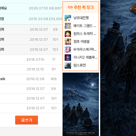
link
추천 퀵 링크
이에요
2026.07.30
66,897
냥코대전쟁
리앱
2015.03.06
233,254
페이트 그랜드 오더
키퍼
2016.12.07
59
원피스 트레저 크루즈
키퍼
2016.12.07
101
점프 어셈블
키퍼
우마무스메 PRETTY DERBY
2016.12.07
101
리니지2 레볼루션
2018.07.10
17
원스휴먼
2016.12.10
91
alk
2016.12.08
186
2016.12.07
59
2016.12.07
101
2016.12.07
101