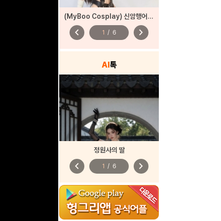
(MyBoo Cosplay) 신암행어사 산도(춘향)
chevron_left
chevron_right
1
/
6
AI
톡
정원사의 딸
chevron_left
chevron_right
1
/
6