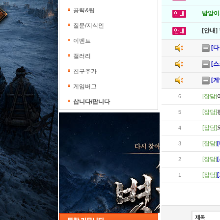
공략&팁
밥알이의
질문/지식인
[안내]
이벤트
[다
갤러리
[스
친구추가
[게
게임버그
[잡담]
6
삽니다/팝니다
[잡담]
5
[잡담]
4
[잡담]
3
[잡담]
2
[잡담]
1