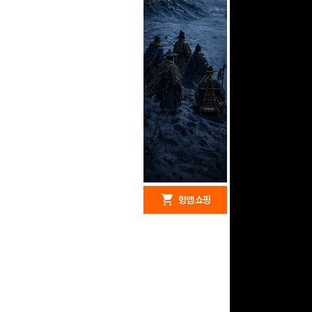
redeem
shopping_cart
헝앱 경품
헝앱 쇼핑
구글 플레이 기프트카드
15,000원 (추첨)
100
밥알