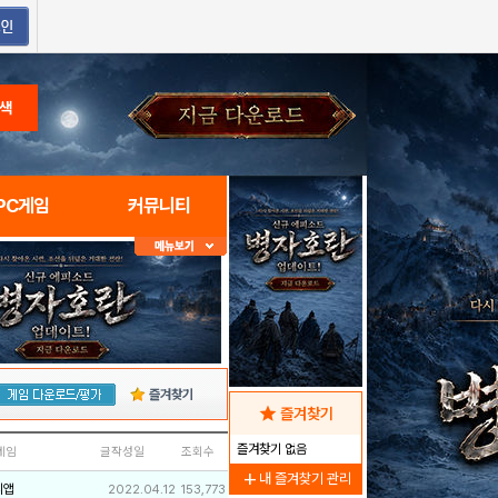
색
PC게임
커뮤니티
즐겨찾기
star
즐겨찾기
즐겨찾기 없음
네임
글작성일
조회수
add
내 즐겨찾기 관리
리앱
2022.04.12
153,773