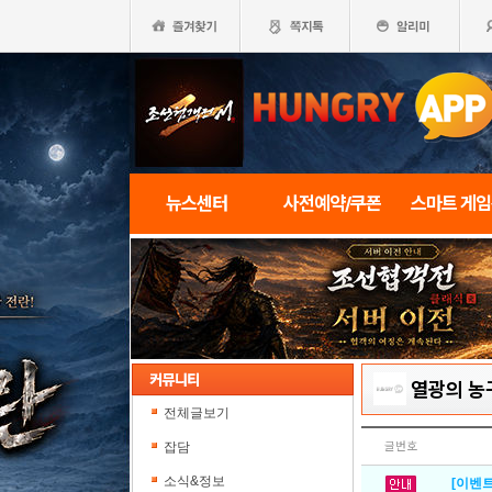
뉴스센터
사전예약/쿠폰
스마트 게
열광의 농
전체글보기
잡담
글번호
소식&정보
[이벤트