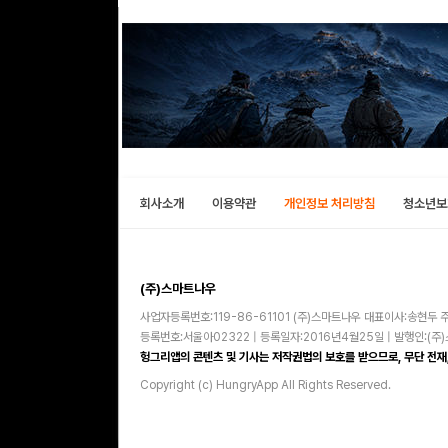
회사소개
이용약관
개인정보 처리방침
청소년보
(주)스마트나우
사업자등록번호:119-86-61101 (주)스마트나우 대표이사:송현두 주
등록번호:서울아02322 | 등록일자:2016년4월25일 | 발행인:(
헝그리앱의 콘텐츠 및 기사는 저작권법의 보호를 받으므로, 무단 전재,
Copyright (c) HungryApp All Rights Reserved.