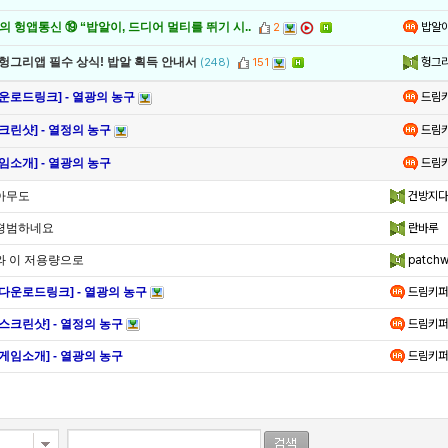
밥알
 헝앱통신 ⑲ “밥알이, 드디어 멀티를 뛰기 시..
2
헝그
 헝그리앱 필수 상식! 밥알 획득 안내서
(248)
151
드림
운로드링크] - 열광의 농구
드림
크린샷] - 열정의 농구
드림
임소개] - 열광의 농구
아무도
건방지다
평범하네요
란바루
와 이 저용량으로
patchw
[다운로드링크] - 열광의 농구
드림키퍼
[스크린샷] - 열정의 농구
드림키퍼
[게임소개] - 열광의 농구
드림키퍼