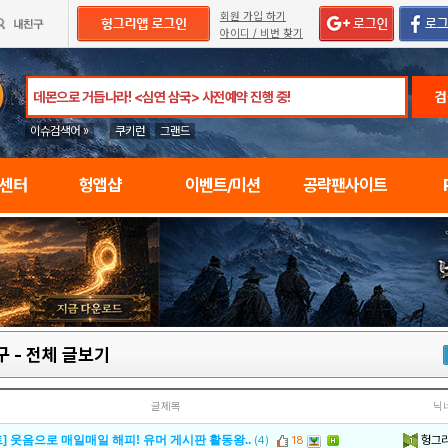
회원 가입 하기
아이디 / 비번 찾기
검
이슈검색어 »
쿠키런
그랜드
임센터
헝앱샵
이벤트/미션
공략팬사이트
구
-
전체 글보기
글제목
닉
헝그
] 웃음으로 매일매일 해피! 유머 게시판 활동왕..
(4)
18