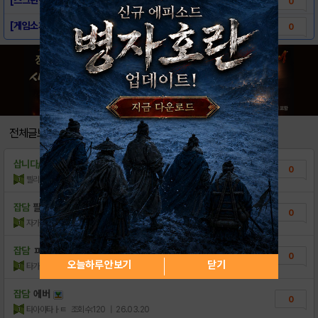
0
[게임소개] - 에버테일
0
전체글보기
삽니다/팝니다
판매완료)50만돌~ㅍㅍ
0
삘리리
조회수:228
| 26.05.25
잡담
팔아여
0
자가으튼
조회수:272
| 26.05.10
잡담
ㅍㄹㅇ
0
오늘하루 안보기
닫기
타가아타
조회수:195
| 26.03.27
잡담
에버
0
타아아타ㅏㅌ
조회수:120
| 26.03.20