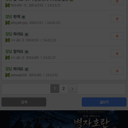
0
차가사차ㅡ즈
조회수:255
| 24.03.21
잡담
판매
0
erhqerhqey
조회수:131
| 24.02.25
잡담
파라요
0
ㅁㄷ곰ㄷ고
조회수:53
| 24.02.23
잡담
팔아요
0
ㅁㄷ곰ㄷ고
조회수:69
| 24.02.21
잡담
파라요
0
aehaere56
조회수:85
| 24.02.12
1
2
검색
글쓰기