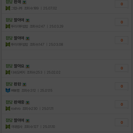
잡담
판매
0
그럽니까
조회수:189
| 25.07.02
잡담
팔아여
0
뚜리리뚜밥밥
조회수:247
| 25.03.29
잡담
팔아여
0
뚜리리뚜밥밥
조회수:147
| 25.03.08
잡담
팔아요
0
디바도버지
조회수:253
| 25.02.02
잡담
판완
0
삐뽀빱
조회수:312
| 25.01.15
잡담
판매중
0
roxhro
조회수:230
| 25.01.11
잡담
팔아여
0
극대법사
조회수:127
| 25.01.10