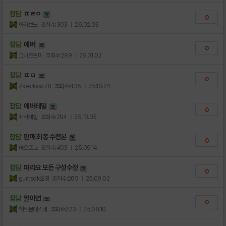
잡담
ㅍㄹㅇ
0
아자브느
조회수:303
| 26.02.03
잡담
에버
0
그바즈트미
조회수:289
| 26.01.02
잡담
ㅍㅁ
0
Zkekrkxkx78
조회수:435
| 25.10.24
잡담
에버테일
0
에버테일
조회수:294
| 25.10.05
잡담
판매 최종 수정본
0
바으프그
조회수:403
| 25.09.14
잡담
파라요 모든 구성수정
0
gurrjsdk효잉
조회수:265
| 25.09.02
잡담
팔아연
0
핵쓰몬데스네
조회수:223
| 25.08.10