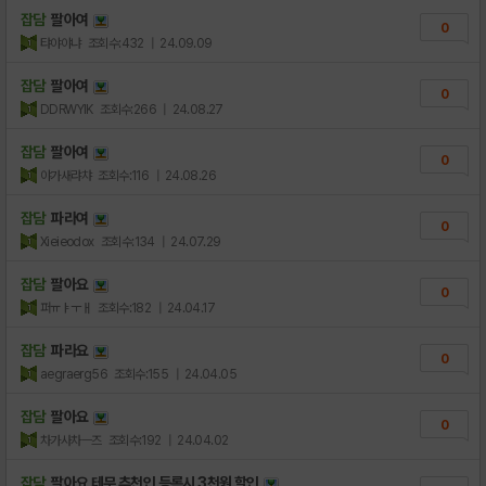
잡담
팔아여
0
탸야야냐
조회수:432
| 24.09.09
잡담
팔아여
0
DDRWYIK
조회수:266
| 24.08.27
잡담
팔아여
0
야가새랴챠
조회수:116
| 24.08.26
잡담
파라여
0
Xieieodox
조회수:134
| 24.07.29
잡담
팔아요
0
퍼ㅠㅑㅜㅐ
조회수:182
| 24.04.17
잡담
파라요
0
aegraerg56
조회수:155
| 24.04.05
잡담
팔아요
0
차가사차ㅡ즈
조회수:192
| 24.04.02
잡담
팔아요 테무 추천인 등록시 3천원 할인