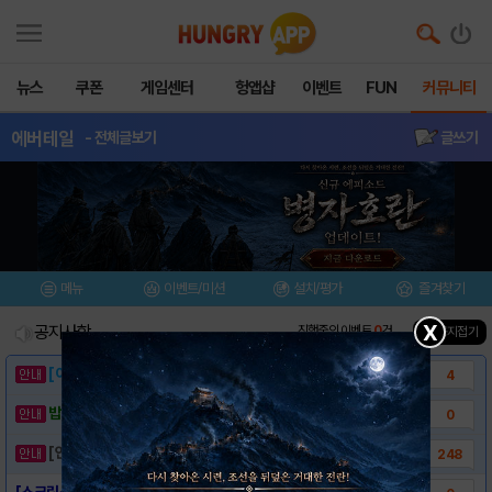
뉴스
쿠폰
게임센터
헝앱샵
이벤트
FUN
커뮤니티
에버테일
- 전체글보기
글쓰기
메뉴
이벤트/미션
설치/평가
즐겨찾기
X
공지사항
진행중인 이벤트
0
건
▲ 공지접기
[이벤트] 웃음으로 매일매일 해피! 유머 게시..
4
밥알이의 헝앱통신 ⑲ “밥알이, 드디어 멀티를..
0
[안내] 헝그리앱 필수 상식! 밥알 획득 안내..
248
[스크린샷] - 에버테일