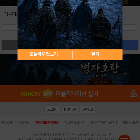
삽니다/팝니다
검색
글쓰기
오늘하루 안보기
닫기
로그인
PC버전
전체앱
|
|
|
|
|
회사소개
이용약관
개인정보 처리방침
청소년 보호정책
불법촬영물 신고센터
제휴광고문의
사업자등록번호:119-86-61101 (주)스마트나우 대표이사:송현두
주소: 서울시 금천구 가산디지털1로 171 연락처:063-284-8635 팩스:02-6265-0377