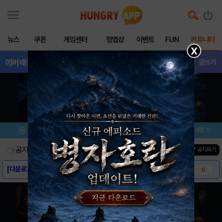
뉴스
쿠폰
게임센터
헝앱샵
이벤트
FUN
커뮤니티
X
에버배틀2
- 삽니다/팝니다
글쓰기
메뉴
이벤트/미션
설치/평가
즐겨찾기
공지사항
진행중인 이벤트
0
건
▼ 공지펴기
[다운로드 링크] 에버배틀2
0
[스크린샷] 에버배틀2
0
[게임소개] 에버배틀2
0