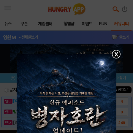
뉴스
쿠폰
게임센터
헝앱샵
이벤트
FUN
커뮤니티
영원M
- 전체글보기
글쓰기
X
메뉴
이벤트/미션
설치/평가
즐겨찾기
공지사항
진행중인 이벤트
0
건
▲ 공지접기
[이벤트] 웃음으로 매일매일 해피! 유머 게시..
4
밥알이의 헝앱통신 ⑲ “밥알이, 드디어 멀티를..
0
[안내] 헝그리앱 필수 상식! 밥알 획득 안내..
248