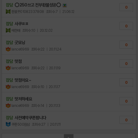
잡담
⭕250쓰고 전부환불성공⭕
0
환불꿋01082337808
조회수:7
| 21.06.12
잡담
사쿠ㅍㅍ
0
배현태
조회수:10
| 20.12.02
잡담
굿모닝
0
lance6969
조회수:22
| 20.11.24
잡담
맛점
0
lance6969
조회수:22
| 20.11.19
잡담
맛점이요~
0
lance6969
조회수:10
| 20.11.17
잡담
맛저하세요
0
lance6969
조회수:14
| 20.11.13
잡담
사전예약쿠폰팜니다
0
쿠폰500원삼
조회수:27
| 20.11.11