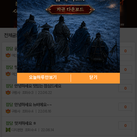
전체글보기
잡담
굳모닝ㅋ
0
여신임화영♡
조회수:3
| 23.02.25
잡담
맛저!
0
여신임화영♡
조회수:3
| 23.01.18
오늘하루 안보기
닫기
잡담
안녕하세요 맛있는 점심드세요
0
구름사
조회수:3
| 22.06.22
잡담
안녕하세요 뉴비에요~~
0
구름사
조회수:4
| 22.06.16
잡담
맛저하세요 ㅎ
0
디지몬현
조회수:4
| 22.06.14