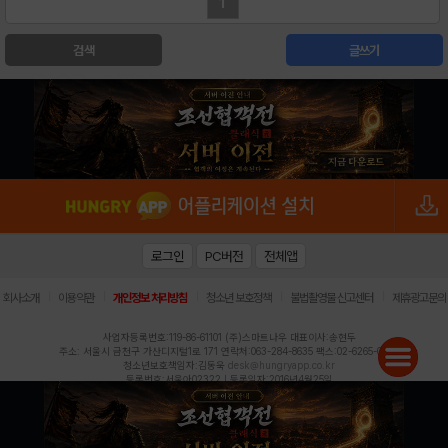
1
검색
글쓰기
로그인
PC버전
전체앱
|
|
|
|
|
회사소개
이용약관
개인정보 처리방침
청소년 보호정책
불법촬영물 신고센터
제휴광고문의
사업자등록번호:119-86-61101 (주)스마트나우 대표이사:송현두
주소: 서울시 금천구 가산디지털1로 171 연락처:063-284-8635 팩스:02-6265-0377
청소년보호책임자:김동욱
desk@hungryapp.co.kr
등록번호:서울아02322 | 등록일자:2016년4월25일
발행인:(주)스마트나우 송현두 | 편집인:김동욱
헝그리앱의 콘텐츠 및 기사는 저작권법의 보호를 받으므로, 무단 전재, 복사, 배포 등을 금합니다.
Copyright (c) HungryApp All Rights Reserved.