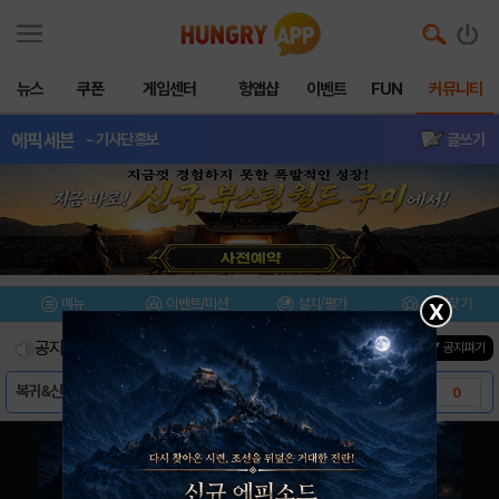
뉴스
쿠폰
게임센터
헝앱샵
이벤트
FUN
커뮤니티
에픽세븐
- 기사단홍보
글쓰기
메뉴
이벤트/미션
설치/평가
즐겨찾기
X
공지사항
진행중인 이벤트
0
건
▼ 공지펴기
복귀&신규 위한 가이드
0