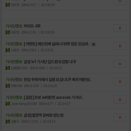
0
라꼬정
조회수:357
| 20.08.09
기사단홍보
머라꼬-KR
0
라꼬정
조회수:235
| 20.08.09
기사단홍보
[이벤트] 배신킹배 실레나 대회! 많은 관심과..
0
디쥬뜨
조회수:283
| 20.05.15
기사단홍보
글섭 lv1 기사단 길드원 모집합니다!
0
김재환GG1G
조회수:288
| 20.05.13
기사단홍보
한섭 우왁끼에서 길원 모십니다!! 복귀자환영/..
0
허투더세
조회수:374
| 20.04.20
기사단홍보
[글섭] 초보 뉴비환영 aureole 기사단 ..
0
Joon KangGG3M
조회수:471
| 20.04.17
기사단홍보
글섭)월정액 꽁짜로 받는법
0
권롱이
조회수:1,235
| 20.04.13