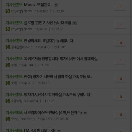
기사단홍보
Mass -모집완료-
1
xcywgg dshw
조회수:102
| 23.12.19
기사단홍보
글로벌 한인 기사단 뉴비 대모집
1
xcywgg dshw
조회수:69
| 23.12.17
기사단홍보
안녕하세요. 6일차된 뉴비입니다.
0
광대글렌레이더스
조회수:416
| 21.11.06
기사단홍보
복귀유저들 환영합니다 망자기사단에서 함께하실..
1
호헤
조회수:314
| 21.10.26
기사단홍보
한섭) 망자 기사단에서 함께 하실 가족분들 모..
0
호헤
조회수:208
| 21.10.26
기사단홍보
망자가시단에서 함께하실 가족분들 구합니다
0
흐헿흐헿
조회수:214
| 21.10.25
기사단홍보
세크리파이스!단원모집(4명,단전위주)
0
YongJoon Kang
조회수:258
| 21.09.30
기사단홍보
[M.R.K 머라꼬]-KR