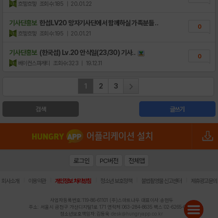
흐헿흐헿
조회수:185
| 20.01.22
기사단홍보
한섭LV20 망자기사단에서 함께하실 가족분들 ..
0
흐헿흐헿
조회수:195
| 20.01.21
기사단홍보
(한국섭) Lv.20 안식일(23/30) 기사..
0
베이컨스파게티
조회수:323
| 19.12.11
1
2
3
검색
글쓰기
로그인
PC버전
전체앱
|
|
|
|
|
회사소개
이용약관
개인정보 처리방침
청소년 보호정책
불법촬영물 신고센터
제휴광고문의
사업자등록번호:119-86-61101 (주)스마트나우 대표이사:송현두
주소: 서울시 금천구 가산디지털1로 171 연락처:063-284-8635 팩스:02-6265-0377
청소년보호책임자:김동욱
desk@hungryapp.co.kr