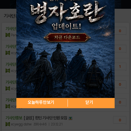
기사단홍보
기사단홍보
글섭 in100 기사단구해봅니닷
0
Pang PANG
조회수:9
| 25.04.22
기사단홍보
글로벌 Mass 한인 식구 모집
0
xcywgg dshw
조회수:27
| 24.05.17
기사단홍보
[글로벌] Mass에서 인재 모집
1
xcywgg dshw
조회수:55
| 24.01.18
기사단홍보
[글섭]한인 모집 합니다~
0
xcywgg dshw
조회수:30
| 23.12.29
기사단홍보
[글로벌] 한인 모집
오늘하루 안보기
닫기
0
xcywgg dshw
조회수:47
| 23.12.27
기사단홍보
[글섭] 한인 기사단 인원 모집
0
xcywgg dshw
조회수:46
| 23.12.21