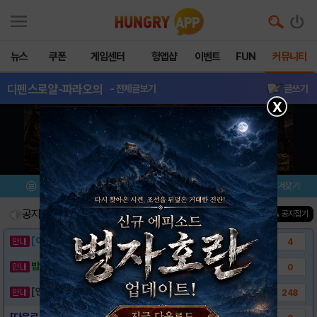
뉴스
쿠폰
게임센터
헝앱샵
이벤트
FUN
커뮤니티
디펜스로얄-파라오의
- 전체글보기
글쓰기
X
메뉴
이벤트/미션
설치/평가
즐겨찾기
공지사항
진행중인 이벤트
0
건
▲ 공지접기
[이벤트] 웃음으로 매일매일 해피! 유머 게시..
4
밥알이의 헝앱통신 ⑲ “밥알이, 드디어 멀티를..
0
[안내] 헝그리앱 필수 상식! 밥알 획득 안내..
248
[다운로드 링크] 디펜스 로얄 - 파라오의 반..