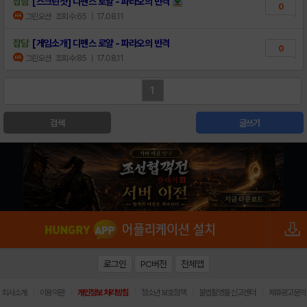
잡담
[스크린샷] 디펜스 로얄 - 파라오의 반격
0
그린오션
조회수:65
| 17.08.11
잡담
[게임소개] 디펜스 로얄 - 파라오의 반격
0
그린오션
조회수:85
| 17.08.11
1
검색
글쓰기
로그인
PC버전
전체앱
|
|
|
|
|
회사소개
이용약관
개인정보 처리방침
청소년 보호정책
불법촬영물 신고센터
제휴광고문의