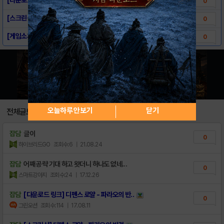
0
[스크린샷] 디펜스 로얄 - 파라오의 반격
0
[게임소개] 디펜스 로얄 - 파라오의 반격
0
오늘하루 안보기
닫기
전체글보기
잡담
글이
0
하이브리드GO
조회수:6
| 21.08.24
잡담
어째 공략 기대 하고 왓더니 하나도 없네...
0
스마트강아지
조회수:24
| 17.12.26
잡담
[다운로드 링크] 디펜스 로얄 - 파라오의 반..
0
그린오션
조회수:114
| 17.08.11