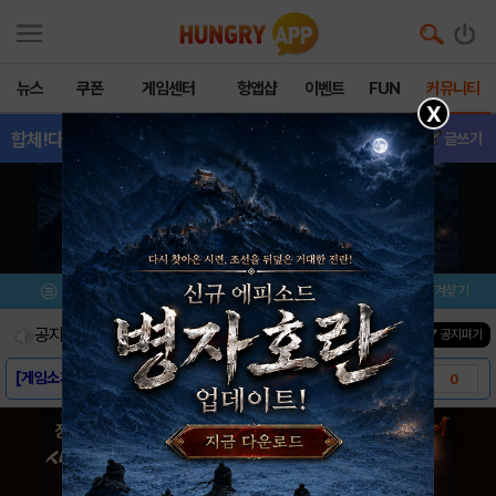
뉴스
쿠폰
게임센터
헝앱샵
이벤트
FUN
커뮤니티
X
합체!다이노로봇-티
- 친구추가
글쓰기
메뉴
이벤트/미션
설치/평가
즐겨찾기
공지사항
진행중인 이벤트
0
건
▼ 공지펴기
[게임소개] - 합체! 다이노 로봇 - 티라노..
0