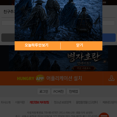
친구추가
검색
글쓰기
오늘하루 안보기
닫기
로그인
PC버전
전체앱
|
|
|
|
|
회사소개
이용약관
개인정보 처리방침
청소년 보호정책
불법촬영물 신고센터
제휴광고문의
사업자등록번호:119-86-61101 (주)스마트나우 대표이사:송현두
주소: 서울시 금천구 가산디지털1로 171 연락처:063-284-8635 팩스:02-6265-0377