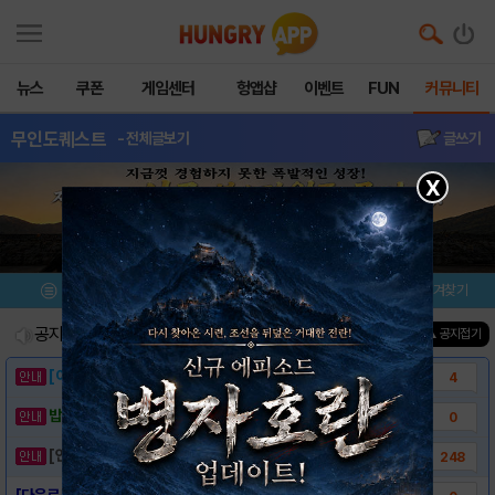
뉴스
쿠폰
게임센터
헝앱샵
이벤트
FUN
커뮤니티
무인도퀘스트
- 전체글보기
글쓰기
X
메뉴
이벤트/미션
설치/평가
즐겨찾기
공지사항
진행중인 이벤트
0
건
▲ 공지접기
[이벤트] 웃음으로 매일매일 해피! 유머 게시..
4
밥알이의 헝앱통신 ⑲ “밥알이, 드디어 멀티를..
0
[안내] 헝그리앱 필수 상식! 밥알 획득 안내..
248
[다운로드 링크] 무인도 퀘스트