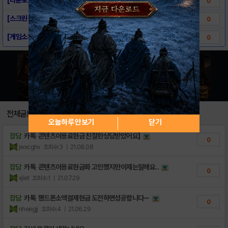
0
[스크린샷] 무인도 퀘스트
0
[게임소개] 무인도 퀘스트
0
전체글보기
오늘하루 안보기
닫기
잡담
카톡 콘텐츠이용료현금 친절한상담받았어요】
0
jwxcghv
조회수:3
| 21.08.08
잡담
카톡 콘텐츠이용료현금화 고민했지만이제는말해요..
0
xjiet
조회수:1
| 21.07.29
잡담
카톡 핸드폰소액결제현금 도전하면성공합니다∼
0
nheegjj
조회수:4
| 21.06.29