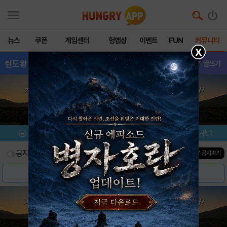
뉴스
쿠폰
게임센터
헝앱샵
이벤트
FUN
커뮤니티
X
탄도왕
- 이벤트
글쓰기
메뉴
이벤트/미션
설치/평가
즐겨찾기
공지사항
진행중인 이벤트
0
건
▼ 공지펴기